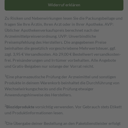
Widerruf erklären
Zu Risiken und Nebenwirkungen lesen Sie die Packungsbeilage und
fragen Sie Ihre Ärztin, Ihren Arzt oder in Ihrer Apotheke. AVP:
Üblicher Apothekenverkaufspreis berechnet nach der
Arzneimittelpreisverordnung. UVP: Unverbindliche
Preisempfehlung des Herstellers. Die angegebenen Preise
beinhalten die gesetzlich vorgeschriebene Mehrwertsteuer, ggf.
zzgl. 3,95 € Versandkosten. Ab 29,00 € Bestell­wert versand­kosten­
frei. Preisänderungen und Irrtümer vorbehalten. Alle Angebote
und Gratis-Beigaben nur solange der Vorrat reicht.
1
Eine pharmazeutische Prüfung der Arzneimittel und sonstigen
Produkte in deinem Warenkorb beinhaltet die Durchführung von
Wechselwirkungschecks und die Prüfung etwaiger
Anwendungshinweise des Herstellers.
2
Biozidprodukte
vorsichtig verwenden. Vor Gebrauch stets Etikett
und Produktinformationen lesen.
3
Die Übergabe deiner Bestellung an den Paketdienstleister erfolgt