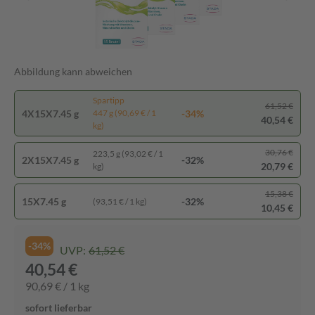
Abbildung kann abweichen
Spartipp
61,52 €
4X15X7.45 g
-34%
447 g (90,69 € / 1
40,54 €
kg)
30,76 €
223,5 g (93,02 € / 1
2X15X7.45 g
-32%
20,79 €
kg)
15,38 €
15X7.45 g
-32%
(93,51 € / 1 kg)
10,45 €
-34%
UVP:
61,52 €
40,54 €
90,69 € / 1 kg
sofort lieferbar