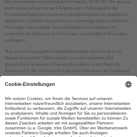
bei uns werktags von Montag bis Freitag bis 18:00 Uhr. Der genaue
Lieferzeitpunkt kann je nach Region und in Abhängigkeit der
Produktverfügbarkeit sowie vom Zustellzeitpunkt des Spediteurs
abweichen. Darüber hinaus können notwendige pharmazeutische
Prüfungen, die zu deiner Arzneimittelsicherheit dienen, die
Lieferfrist um die Dauer der Prüfungen einschließlich Klärungen
verlängern.
4
Für verschreibungspflichtige Medikamente stellt der Arzt ein
Rezept aus und der Patient erhält sie in der Apotheke. Die
gesetzliche Krankenversicherung übernimmt in der Regel die
Kosten dafür, der Versicherte trägt einen Teil davon als Zuzahlung
mit.
Grundsätzlich leisten Mitglieder Zuzahlungen in Höhe von zehn
Prozent des Abgabepreises,
mindestens
jedoch
fünf Euro
und
höchstens zehn Euro.
Es sind jedoch nie mehr als die tatsächlichen
Kosten der Leistung zu entrichten.
Diese Regeln gelten grundsätzlich auch für Online-Apotheken.
Bei Heilmitteln und häuslicher Krankenpflege beträgt die
Zuzahlung zehn Prozent der Kosten sowie zehn Euro je
Verordnung.
Um das Engagement der Versicherten für ihre eigene Gesundheit zu