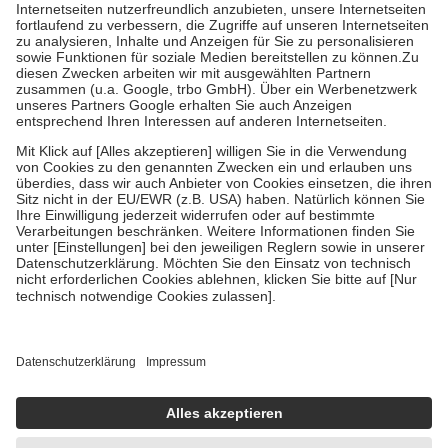
Kosten der Leistung zu entrichten.
Diese Regeln gelten grundsätzlich auch für Online-Apotheken.
Bei Heilmitteln und häuslicher Krankenpflege beträgt die
Zuzahlung zehn Prozent der Kosten sowie zehn Euro je
Verordnung.
Um das Engagement der Versicherten für ihre eigene Gesundheit zu
stärken und die besondere Stellung der Familie zu unterstützen,
fallen
keine Zuzahlungen
an bei:
• Kindern und Jugendlichen bis zum vollendeten 18. Lebensjahr
mit Ausnahme der Fahrkosten
• Untersuchungen zur Vorsorge und Früherkennung, die von der
GKV getragen werden
• empfohlenen Schutzimpfungen
• Harn- und Blutteststreifen
Wir nutzen Trusted Shops als unabhängigen Dienstleister für die
Einholung von Bewertungen. Trusted Shops hat Maßnahmen
getroffen, um sicherzustellen, dass es sich um echte Bewertungen
handelt. Mehr Informationen findest du hier:
https://help.etrusted.com/hc/de/articles/4419944605341
Einige Bilder und Inhalte wurden unter Zuhilfenahme künstlicher