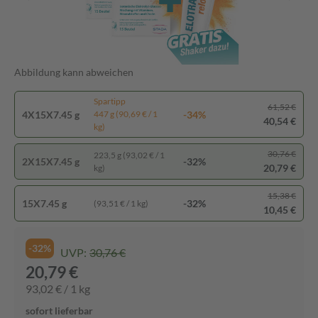
Abbildung kann abweichen
Spartipp
61,52 €
4X15X7.45 g
-34%
447 g (90,69 € / 1
40,54 €
kg)
30,76 €
223,5 g (93,02 € / 1
2X15X7.45 g
-32%
20,79 €
kg)
15,38 €
15X7.45 g
-32%
(93,51 € / 1 kg)
10,45 €
-32%
UVP:
30,76 €
20,79 €
93,02 € / 1 kg
sofort lieferbar