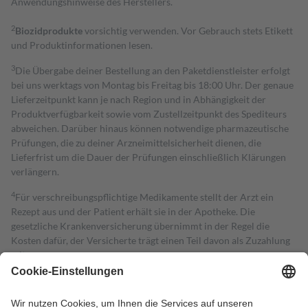
Anwendungshinweise des Herstellers.
2
Biozidprodukte
vorsichtig verwenden. Vor Gebrauch stets Etikett
und Produktinformationen lesen.
3
Die Übergabe deiner Bestellung an den Paketdienstleister erfolgt
bei uns werktags von Montag bis Freitag bis 18:00 Uhr. Der genaue
Lieferzeitpunkt kann je nach Region und in Abhängigkeit der
Produktverfügbarkeit sowie vom Zustellzeitpunkt des Spediteurs
abweichen. Darüber hinaus können notwendige pharmazeutische
Prüfungen, die zu deiner Arzneimittelsicherheit dienen, die
Lieferfrist um die Dauer der Prüfungen einschließlich Klärungen
verlängern.
4
Für verschreibungspflichtige Medikamente stellt der Arzt ein
Rezept aus und der Patient erhält sie in der Apotheke. Die
gesetzliche Krankenversicherung übernimmt in der Regel die
Kosten dafür, der Versicherte trägt einen Teil davon als Zuzahlung
mit.
Grundsätzlich leisten Mitglieder Zuzahlungen in Höhe von zehn
Prozent des Abgabepreises,
mindestens
jedoch
fünf Euro
und
höchstens zehn Euro.
Es sind jedoch nie mehr als die tatsächlichen