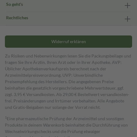
So geht's
Rechtliches
Widerruf erklären
Zu Risiken und Nebenwirkungen lesen Sie die Packungsbeilage und
fragen Sie Ihre Ärztin, Ihren Arzt oder in Ihrer Apotheke. AVP:
Üblicher Apothekenverkaufspreis berechnet nach der
Arzneimittelpreisverordnung. UVP: Unverbindliche
Preisempfehlung des Herstellers. Die angegebenen Preise
beinhalten die gesetzlich vorgeschriebene Mehrwertsteuer, ggf.
zzgl. 3,95 € Versandkosten. Ab 29,00 € Bestell­wert versand­kosten­
frei. Preisänderungen und Irrtümer vorbehalten. Alle Angebote
und Gratis-Beigaben nur solange der Vorrat reicht.
1
Eine pharmazeutische Prüfung der Arzneimittel und sonstigen
Produkte in deinem Warenkorb beinhaltet die Durchführung von
Wechselwirkungschecks und die Prüfung etwaiger