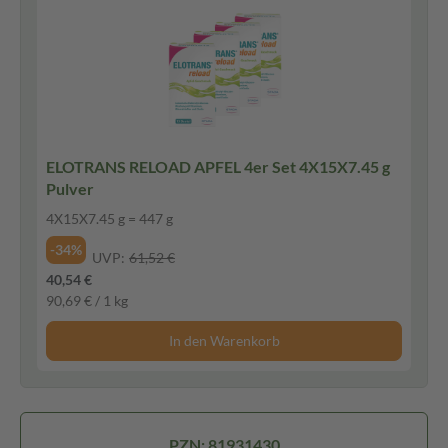
ELOTRANS RELOAD APFEL 4er Set 4X15X7.45 g
Pulver
4X15X7.45 g = 447 g
-34%
UVP:
61,52 €
40,54 €
90,69 € / 1 kg
In den Warenkorb
PZN: 81931430