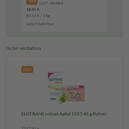
-38%
UVP:
30,76 €
18,95 €
83,44 € / 1 kg
sofort lieferbar
Im Set enthalten
Vegan
ELOTRANS reload Apfel 15X7.45 g Pulver
15X7.45 g