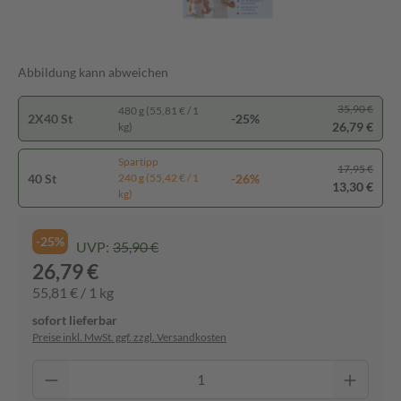
Abbildung kann abweichen
35,90 €
480 g (55,81 € / 1
2X40 St
-25%
26,79 €
kg)
Spartipp
17,95 €
40 St
-26%
240 g (55,42 € / 1
13,30 €
kg)
-25%
UVP:
35,90 €
26,79 €
55,81 € / 1 kg
sofort lieferbar
Preise inkl. MwSt. ggf. zzgl. Versandkosten