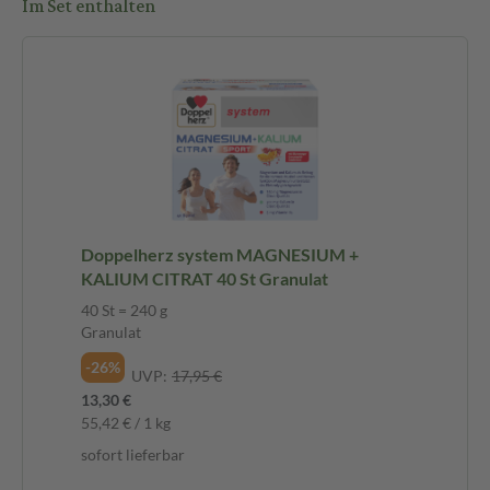
Im Set enthalten
Doppelherz system MAGNESIUM +
KALIUM CITRAT 40 St Granulat
40 St = 240 g
Granulat
-26%
UVP:
17,95 €
13,30 €
55,42 € / 1 kg
sofort lieferbar