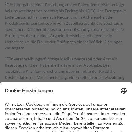
3
Die Übergabe deiner Bestellung an den Paketdienstleister erfolgt
bei uns werktags von Montag bis Freitag bis 18:00 Uhr. Der genaue
Lieferzeitpunkt kann je nach Region und in Abhängigkeit der
Produktverfügbarkeit sowie vom Zustellzeitpunkt des Spediteurs
abweichen. Darüber hinaus können notwendige pharmazeutische
Prüfungen, die zu deiner Arzneimittelsicherheit dienen, die
Lieferfrist um die Dauer der Prüfungen einschließlich Klärungen
verlängern.
4
Für verschreibungspflichtige Medikamente stellt der Arzt ein
Rezept aus und der Patient erhält sie in der Apotheke. Die
gesetzliche Krankenversicherung übernimmt in der Regel die
Kosten dafür, der Versicherte trägt einen Teil davon als Zuzahlung
mit.
Grundsätzlich leisten Mitglieder Zuzahlungen in Höhe von zehn
Prozent des Abgabepreises,
mindestens
jedoch
fünf Euro
und
höchstens zehn Euro.
Es sind jedoch nie mehr als die tatsächlichen
Kosten der Leistung zu entrichten.
Diese Regeln gelten grundsätzlich auch für Online-Apotheken.
Bei Heilmitteln und häuslicher Krankenpflege beträgt die
Zuzahlung zehn Prozent der Kosten sowie zehn Euro je