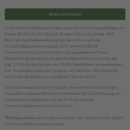
Widerruf erklären
Zu Risiken und Nebenwirkungen lesen Sie die Packungsbeilage und
fragen Sie Ihre Ärztin, Ihren Arzt oder in Ihrer Apotheke. AVP:
Üblicher Apothekenverkaufspreis berechnet nach der
Arzneimittelpreisverordnung. UVP: Unverbindliche
Preisempfehlung des Herstellers. Die angegebenen Preise
beinhalten die gesetzlich vorgeschriebene Mehrwertsteuer, ggf.
zzgl. 3,95 € Versandkosten. Ab 29,00 € Bestell­wert versand­kosten­
frei. Preisänderungen und Irrtümer vorbehalten. Alle Angebote
und Gratis-Beigaben nur solange der Vorrat reicht.
1
Eine pharmazeutische Prüfung der Arzneimittel und sonstigen
Produkte in deinem Warenkorb beinhaltet die Durchführung von
Wechselwirkungschecks und die Prüfung etwaiger
Anwendungshinweise des Herstellers.
2
Biozidprodukte
vorsichtig verwenden. Vor Gebrauch stets Etikett
und Produktinformationen lesen.