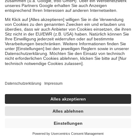
Verordnung.
Um das Engagement der Versicherten für ihre eigene Gesundheit zu
stärken und die besondere Stellung der Familie zu unterstützen,
fallen
keine Zuzahlungen
an bei:
• Kindern und Jugendlichen bis zum vollendeten 18. Lebensjahr
mit Ausnahme der Fahrkosten
• Untersuchungen zur Vorsorge und Früherkennung, die von der
GKV getragen werden
• empfohlenen Schutzimpfungen
• Harn- und Blutteststreifen
Wir nutzen Trusted Shops als unabhängigen Dienstleister für die
Einholung von Bewertungen. Trusted Shops hat Maßnahmen
getroffen, um sicherzustellen, dass es sich um echte Bewertungen
handelt. Mehr Informationen findest du hier:
https://help.etrusted.com/hc/de/articles/4419944605341
Einige Bilder und Inhalte wurden unter Zuhilfenahme künstlicher
Intelligenz erstellt.
UVP:
35,90 €
26,79 €