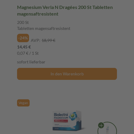
Magnesium Verla N Dragées 200 St Tabletten
magensaftresistent
200 St
Tabletten magensaftresistent
-24%
AVP:
18,99 €
14,45 €
0,07 € / 1 St
sofort lieferbar
In den Warenkorb
Vegan