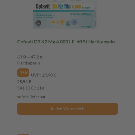
Cefavit D3 K2 Mg 4.000 I.E. 60 St Hartkapseln
60 St = 47,2 g
Hartkapseln
-15%
UVP:
29,90 €
25,54 €
541,10 € / 1 kg
sofort lieferbar
In den Warenkorb