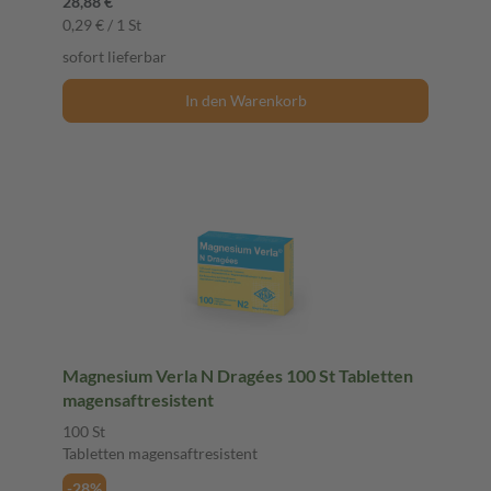
28,88 €
0,29 € / 1 St
sofort lieferbar
In den Warenkorb
Magnesium Verla N Dragées 100 St Tabletten
magensaftresistent
100 St
Tabletten magensaftresistent
-28%