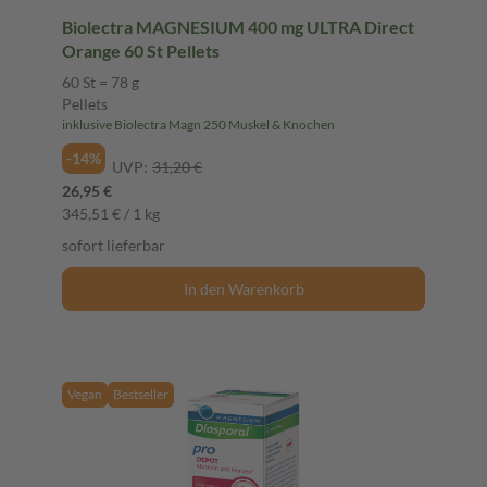
Biolectra MAGNESIUM 400 mg ULTRA Direct
Orange 60 St Pellets
60 St = 78 g
Pellets
inklusive Biolectra Magn 250 Muskel & Knochen
-14%
UVP:
31,20 €
26,95 €
345,51 € / 1 kg
sofort lieferbar
In den Warenkorb
Vegan
Bestseller