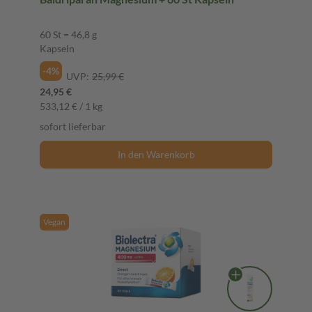
60 St = 46,8 g
Kapseln
-4%
UVP:
25,99 €
24,95 €
533,12 € / 1 kg
sofort lieferbar
In den Warenkorb
Vegan