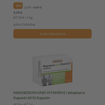
-10%
UVP:
4,89 €
4,39 €
87,10 € / 1 kg
sofort lieferbar
In den Warenkorb
MAGNESIUM UND VITAMIN E ratiopharm
Kapseln 60 St Kapseln
60 St = 47,7 g