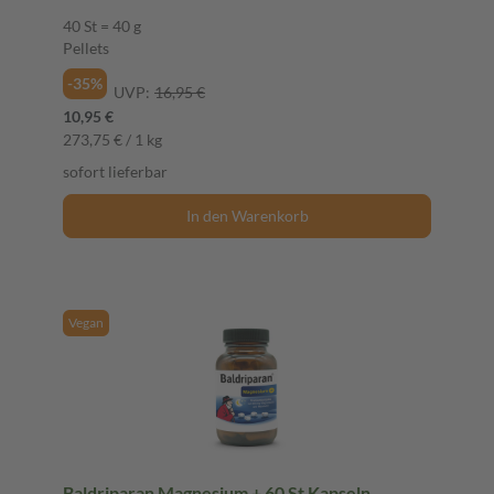
40 St = 40 g
Pellets
-35%
UVP:
16,95 €
10,95 €
273,75 € / 1 kg
sofort lieferbar
In den Warenkorb
Vegan
Baldriparan Magnesium + 60 St Kapseln