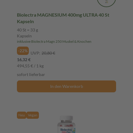
Biolectra MAGNESIUM 400mg ULTRA 40 St
Kapseln
40 St = 33 g
Kapseln
inklusive Biolectra Magn 250 Muskel & Knochen
-22%
UVP:
20,80 €
16,32 €
494,55 € / 1 kg
sofort lieferbar
In den Warenkorb
Neu
Vegan