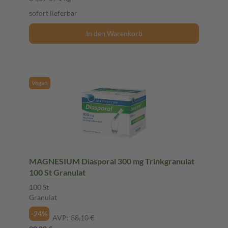
sofort lieferbar
In den Warenkorb
Vegan
MAGNESIUM Diasporal 300 mg Trinkgranulat
100 St Granulat
100 St
Granulat
-24%
AVP:
38,10 €