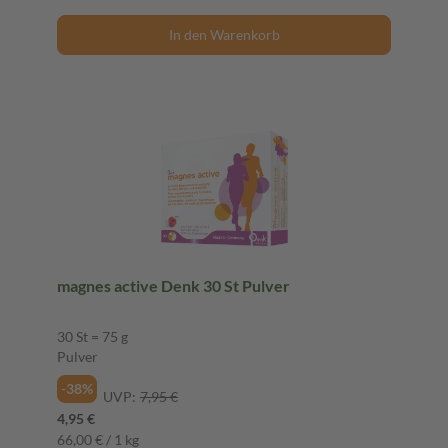
In den Warenkorb
magnes active Denk 30 St Pulver
30 St = 75 g
Pulver
-38%
UVP:
7,95 €
4,95 €
66,00 € / 1 kg