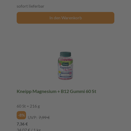
sofort lieferbar
In den Warenkorb
Kneipp Magnesium + B12 Gummi 60 St
60 St = 216 g
-8%
UVP:
7,99 €
7,36 €
34,07 € / 1 kg