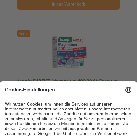
In den Warenkorb
Vegan
taxofit DIREKT Magnesium 400 20 St Granulat
20 St = 40 g
Granulat
-1%
UVP:
3,99 €
3,94 €
98,50 € / 1 kg
sofort lieferbar