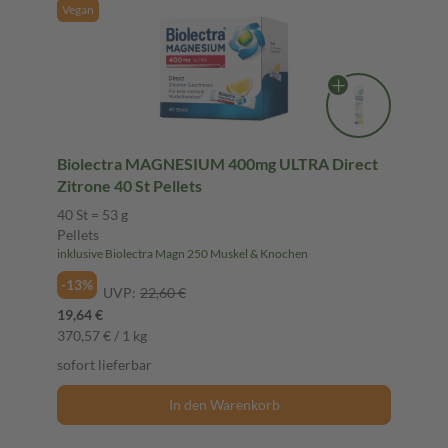
Vegan
Biolectra MAGNESIUM 400mg ULTRA Direct
Zitrone 40 St Pellets
40 St = 53 g
Pellets
inklusive Biolectra Magn 250 Muskel & Knochen
-13%
UVP:
22,60 €
19,64 €
370,57 € / 1 kg
sofort lieferbar
In den Warenkorb