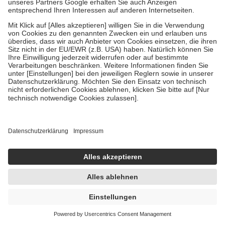
In den Warenkorb
Vegan
MOLEQLAR LONGEVITY Magtein
MAGNESIUM L-THREONATE 90 St Kapseln
90 St = 74,38 g
Kapseln
-7%
UVP:
42,90 €
39,95 €
537,11 € / 1 kg