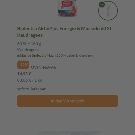
Biolectra AktivPlus Energie & Muskeln 60 St
Kaudragees
60 St = 180 g
Kaudragees
inklusive Biolectra Magn 250 Muskel & Knochen
-12%
UVP:
16,99 €
14,95 €
83,06 € / 1 kg
sofort lieferbar
In den Warenkorb