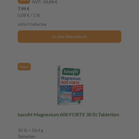
AVP:
11,05 €
7,94 €
0,08 € / 1 St
sofort lieferbar
In den Warenkorb
Vegan
taxofit Magnesium 600 FORTE 30 St Tabletten
30 St = 50,4 g
Tabletten