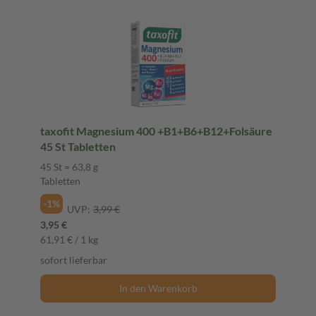
taxofit Magnesium 400 +B1+B6+B12+Folsäure
45 St Tabletten
45 St = 63,8 g
Tabletten
-1%
UVP:
3,99 €
3,95 €
61,91 € / 1 kg
sofort lieferbar
In den Warenkorb