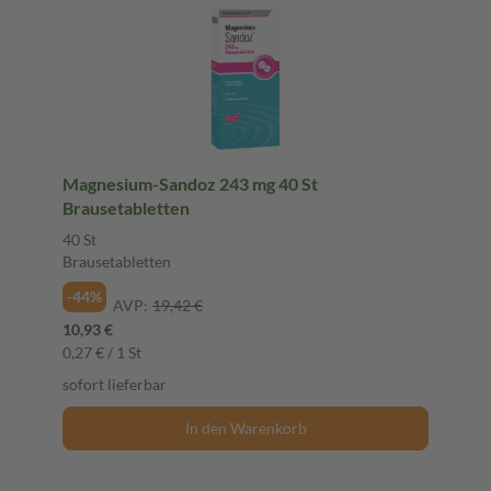
Magnesium-Sandoz 243 mg 40 St
Brausetabletten
40 St
Brausetabletten
-44%
AVP:
19,42 €
10,93 €
0,27 € / 1 St
sofort lieferbar
In den Warenkorb