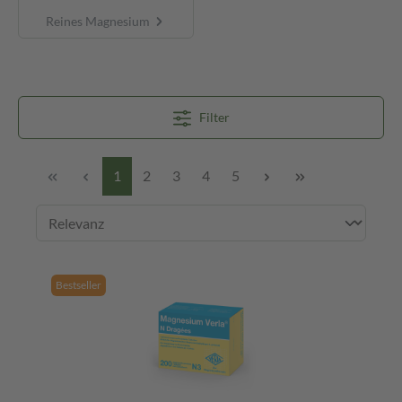
Reines Magnesium
Filter
1
2
3
4
5
Bestseller