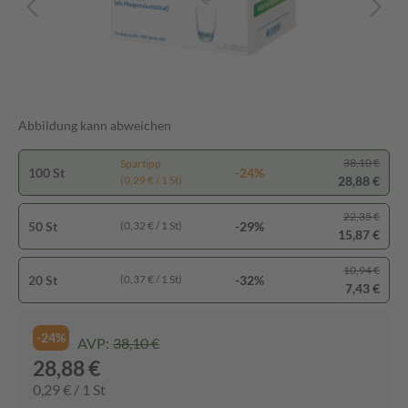
Abbildung kann abweichen
38,10 €
Spartipp
100 St
-24%
28,88 €
(0,29 € / 1 St)
22,35 €
50 St
-29%
(0,32 € / 1 St)
15,87 €
10,94 €
20 St
-32%
(0,37 € / 1 St)
7,43 €
-24%
AVP:
38,10 €
28,88 €
0,29 € / 1 St