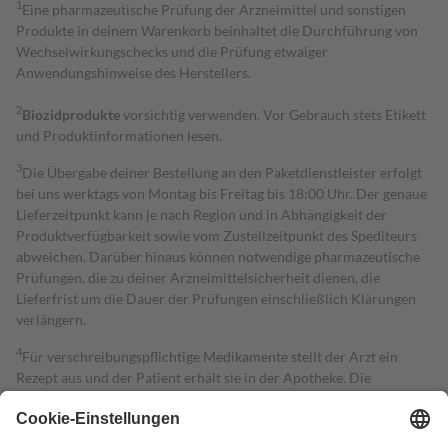
1
Eine pharmazeutische Prüfung der Arzneimittel und sonstigen
Produkte in deinem Warenkorb beinhaltet die Durchführung von
Wechselwirkungschecks und die Prüfung etwaiger
Anwendungshinweise des Herstellers.
2
Biozidprodukte
vorsichtig verwenden. Vor Gebrauch stets Etikett
und Produktinformationen lesen.
3
Die Übergabe deiner Bestellung an den Paketdienstleister erfolgt
bei uns werktags von Montag bis Freitag bis 18:00 Uhr. Der genaue
Lieferzeitpunkt kann je nach Region und in Abhängigkeit der
Produktverfügbarkeit sowie vom Zustellzeitpunkt des Spediteurs
abweichen. Darüber hinaus können notwendige pharmazeutische
Prüfungen, die zu deiner Arzneimittelsicherheit dienen, die
Lieferfrist um die Dauer der Prüfungen einschließlich Klärungen
verlängern.
4
Für verschreibungspflichtige Medikamente stellt der Arzt ein
Rezept aus und der Patient erhält sie in der Apotheke. Die
gesetzliche Krankenversicherung übernimmt in der Regel die
Kosten dafür, der Versicherte trägt einen Teil davon als Zuzahlung
mit.