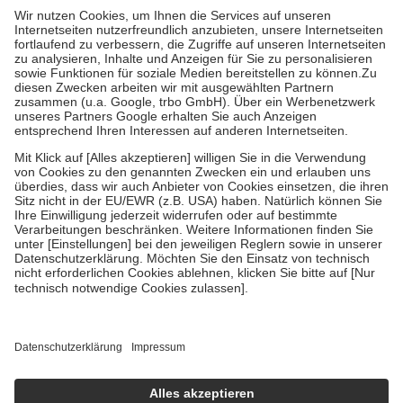
Grundsätzlich leisten Mitglieder Zuzahlungen in Höhe von zehn
Prozent des Abgabepreises,
mindestens
jedoch
fünf Euro
und
höchstens zehn Euro.
Es sind jedoch nie mehr als die tatsächlichen
Kosten der Leistung zu entrichten.
Diese Regeln gelten grundsätzlich auch für Online-Apotheken.
Bei Heilmitteln und häuslicher Krankenpflege beträgt die
Zuzahlung zehn Prozent der Kosten sowie zehn Euro je
Verordnung.
Um das Engagement der Versicherten für ihre eigene Gesundheit zu
stärken und die besondere Stellung der Familie zu unterstützen,
fallen
keine Zuzahlungen
an bei:
• Kindern und Jugendlichen bis zum vollendeten 18. Lebensjahr
mit Ausnahme der Fahrkosten
• Untersuchungen zur Vorsorge und Früherkennung, die von der
GKV getragen werden
• empfohlenen Schutzimpfungen
• Harn- und Blutteststreifen
Wir nutzen Trusted Shops als unabhängigen Dienstleister für die
Einholung von Bewertungen. Trusted Shops hat Maßnahmen
getroffen, um sicherzustellen, dass es sich um echte Bewertungen