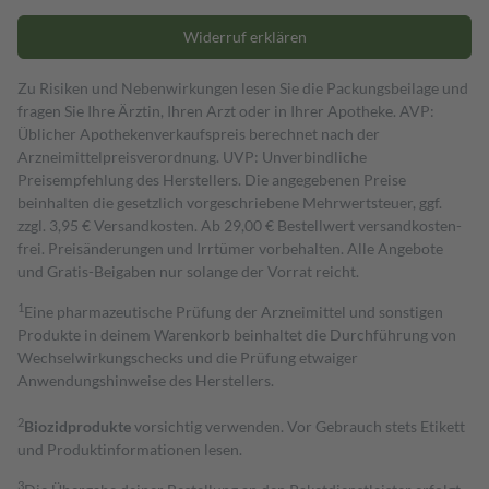
Widerruf erklären
Zu Risiken und Nebenwirkungen lesen Sie die Packungsbeilage und
fragen Sie Ihre Ärztin, Ihren Arzt oder in Ihrer Apotheke. AVP:
Üblicher Apothekenverkaufspreis berechnet nach der
Arzneimittelpreisverordnung. UVP: Unverbindliche
Preisempfehlung des Herstellers. Die angegebenen Preise
beinhalten die gesetzlich vorgeschriebene Mehrwertsteuer, ggf.
zzgl. 3,95 € Versandkosten. Ab 29,00 € Bestell­wert versand­kosten­
frei. Preisänderungen und Irrtümer vorbehalten. Alle Angebote
und Gratis-Beigaben nur solange der Vorrat reicht.
1
Eine pharmazeutische Prüfung der Arzneimittel und sonstigen
Produkte in deinem Warenkorb beinhaltet die Durchführung von
Wechselwirkungschecks und die Prüfung etwaiger
Anwendungshinweise des Herstellers.
2
Biozidprodukte
vorsichtig verwenden. Vor Gebrauch stets Etikett
und Produktinformationen lesen.
3