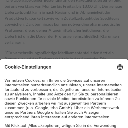
Die Übergabe deiner Bestellung an den Paketdienstleister erfolgt
bei uns werktags von Montag bis Freitag bis 18:00 Uhr. Der genaue
Lieferzeitpunkt kann je nach Region und in Abhängigkeit der
Produktverfügbarkeit sowie vom Zustellzeitpunkt des Spediteurs
abweichen. Darüber hinaus können notwendige pharmazeutische
Prüfungen, die zu deiner Arzneimittelsicherheit dienen, die
Lieferfrist um die Dauer der Prüfungen einschließlich Klärungen
verlängern.
4
Für verschreibungspflichtige Medikamente stellt der Arzt ein
Rezept aus und der Patient erhält sie in der Apotheke. Die
gesetzliche Krankenversicherung übernimmt in der Regel die
Kosten dafür, der Versicherte trägt einen Teil davon als Zuzahlung
mit.
Grundsätzlich leisten Mitglieder Zuzahlungen in Höhe von zehn
Prozent des Abgabepreises,
mindestens
jedoch
fünf Euro
und
höchstens zehn Euro.
Es sind jedoch nie mehr als die tatsächlichen
Kosten der Leistung zu entrichten.
Diese Regeln gelten grundsätzlich auch für Online-Apotheken.
Bei Heilmitteln und häuslicher Krankenpflege beträgt die
Zuzahlung zehn Prozent der Kosten sowie zehn Euro je
Verordnung.