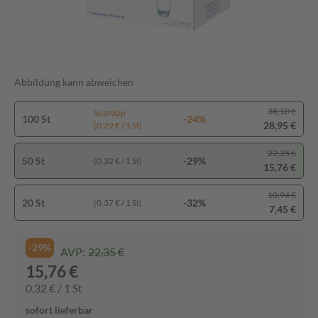
Abbildung kann abweichen
38,10 €
Spartipp
100 St
-24%
28,95 €
(0,29 € / 1 St)
22,35 €
50 St
-29%
(0,32 € / 1 St)
15,76 €
10,94 €
20 St
-32%
(0,37 € / 1 St)
7,45 €
-29%
AVP:
22,35 €
15,76 €
0,32 € / 1 St
sofort lieferbar