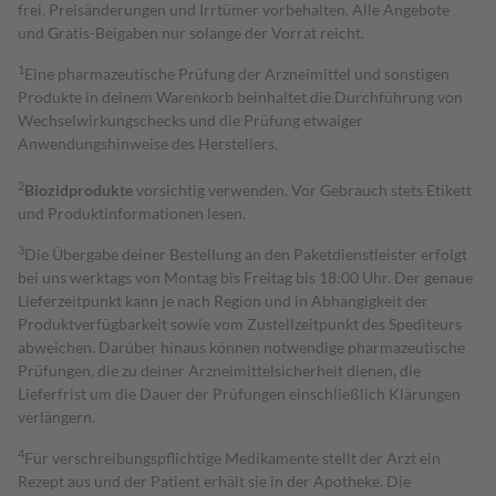
frei. Preisänderungen und Irrtümer vorbehalten. Alle Angebote
und Gratis-Beigaben nur solange der Vorrat reicht.
1
Eine pharmazeutische Prüfung der Arzneimittel und sonstigen
Produkte in deinem Warenkorb beinhaltet die Durchführung von
Wechselwirkungschecks und die Prüfung etwaiger
Anwendungshinweise des Herstellers.
2
Biozidprodukte
vorsichtig verwenden. Vor Gebrauch stets Etikett
und Produktinformationen lesen.
3
Die Übergabe deiner Bestellung an den Paketdienstleister erfolgt
bei uns werktags von Montag bis Freitag bis 18:00 Uhr. Der genaue
Lieferzeitpunkt kann je nach Region und in Abhängigkeit der
Produktverfügbarkeit sowie vom Zustellzeitpunkt des Spediteurs
abweichen. Darüber hinaus können notwendige pharmazeutische
Prüfungen, die zu deiner Arzneimittelsicherheit dienen, die
Lieferfrist um die Dauer der Prüfungen einschließlich Klärungen
verlängern.
4
Für verschreibungspflichtige Medikamente stellt der Arzt ein
Rezept aus und der Patient erhält sie in der Apotheke. Die