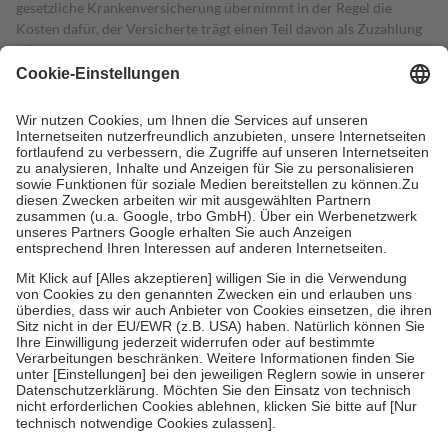
gesetzliche Krankenversicherung übernimmt in der Regel die
Kosten dafür, der Versicherte trägt einen Teil davon als Zuzahlung
mit.
Grundsätzlich leisten Mitglieder Zuzahlungen in Höhe von zehn
Prozent des Abgabepreises,
mindestens
jedoch
fünf Euro
und
höchstens zehn Euro.
Es sind jedoch nie mehr als die tatsächlichen
Kosten der Leistung zu entrichten.
Diese Regeln gelten grundsätzlich auch für Online-Apotheken.
Bei Heilmitteln und häuslicher Krankenpflege beträgt die
Zuzahlung zehn Prozent der Kosten sowie zehn Euro je
Verordnung.
Um das Engagement der Versicherten für ihre eigene Gesundheit zu
stärken und die besondere Stellung der Familie zu unterstützen,
fallen
keine Zuzahlungen
an bei:
• Kindern und Jugendlichen bis zum vollendeten 18. Lebensjahr
mit Ausnahme der Fahrkosten
• Untersuchungen zur Vorsorge und Früherkennung, die von der
GKV getragen werden
• empfohlenen Schutzimpfungen
• Harn- und Blutteststreifen
Wir nutzen Trusted Shops als unabhängigen Dienstleister für die