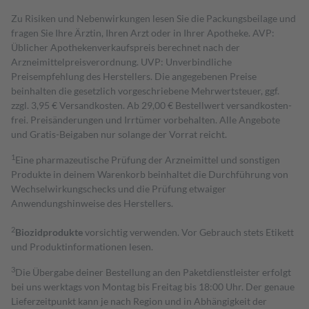
Zu Risiken und Nebenwirkungen lesen Sie die Packungsbeilage und
fragen Sie Ihre Ärztin, Ihren Arzt oder in Ihrer Apotheke. AVP:
Üblicher Apothekenverkaufspreis berechnet nach der
Arzneimittelpreisverordnung. UVP: Unverbindliche
Preisempfehlung des Herstellers. Die angegebenen Preise
beinhalten die gesetzlich vorgeschriebene Mehrwertsteuer, ggf.
zzgl. 3,95 € Versandkosten. Ab 29,00 € Bestell­wert versand­kosten­
frei. Preisänderungen und Irrtümer vorbehalten. Alle Angebote
und Gratis-Beigaben nur solange der Vorrat reicht.
1
Eine pharmazeutische Prüfung der Arzneimittel und sonstigen
Produkte in deinem Warenkorb beinhaltet die Durchführung von
Wechselwirkungschecks und die Prüfung etwaiger
Anwendungshinweise des Herstellers.
2
Biozidprodukte
vorsichtig verwenden. Vor Gebrauch stets Etikett
und Produktinformationen lesen.
3
Die Übergabe deiner Bestellung an den Paketdienstleister erfolgt
bei uns werktags von Montag bis Freitag bis 18:00 Uhr. Der genaue
Lieferzeitpunkt kann je nach Region und in Abhängigkeit der