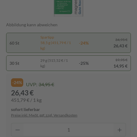
Abbildung kann abweichen
Spartipp
34,95 €
60 St
-24%
58,5 g (451,79 € / 1
26,43 €
kg)
19,95 €
29 g (515,52 € / 1
30 St
-25%
14,95 €
kg)
-24%
UVP:
34,95 €
26,43 €
451,79 € / 1 kg
sofort lieferbar
Preise inkl. MwSt. ggf. zzgl. Versandkosten