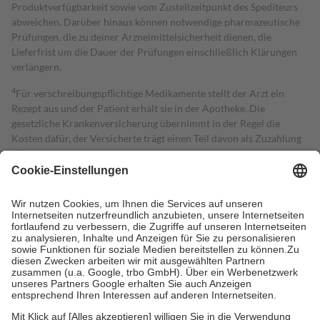
Produktverfügbarkeit sowie vom Zustellzeitpunkt des Spediteurs
abweichen. Darüber hinaus können notwendige pharmazeutische
Prüfungen, die zu deiner Arzneimittelsicherheit dienen, die
Lieferfrist um die Dauer der Prüfungen einschließlich Klärungen
verlängern.
4
Für verschreibungspflichtige Medikamente stellt der Arzt ein
Rezept aus und der Patient erhält sie in der Apotheke. Die
gesetzliche Krankenversicherung übernimmt in der Regel die
Kosten dafür, der Versicherte trägt einen Teil davon als Zuzahlung
mit.
Grundsätzlich leisten Mitglieder Zuzahlungen in Höhe von zehn
Prozent des Abgabepreises,
mindestens
jedoch
fünf Euro
und
höchstens zehn Euro.
Es sind jedoch nie mehr als die tatsächlichen
Kosten der Leistung zu entrichten.
Diese Regeln gelten grundsätzlich auch für Online-Apotheken.
Bei Heilmitteln und häuslicher Krankenpflege beträgt die
Zuzahlung zehn Prozent der Kosten sowie zehn Euro je
Verordnung.
Um das Engagement der Versicherten für ihre eigene Gesundheit zu
stärken und die besondere Stellung der Familie zu unterstützen,
fallen
keine Zuzahlungen
an bei: