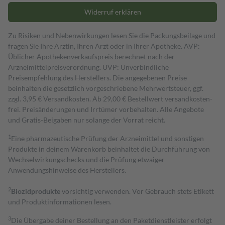
Widerruf erklären
Zu Risiken und Nebenwirkungen lesen Sie die Packungsbeilage und
fragen Sie Ihre Ärztin, Ihren Arzt oder in Ihrer Apotheke. AVP:
Üblicher Apothekenverkaufspreis berechnet nach der
Arzneimittelpreisverordnung. UVP: Unverbindliche
Preisempfehlung des Herstellers. Die angegebenen Preise
beinhalten die gesetzlich vorgeschriebene Mehrwertsteuer, ggf.
zzgl. 3,95 € Versandkosten. Ab 29,00 € Bestell­wert versand­kosten­
frei. Preisänderungen und Irrtümer vorbehalten. Alle Angebote
und Gratis-Beigaben nur solange der Vorrat reicht.
1
Eine pharmazeutische Prüfung der Arzneimittel und sonstigen
Produkte in deinem Warenkorb beinhaltet die Durchführung von
Wechselwirkungschecks und die Prüfung etwaiger
Anwendungshinweise des Herstellers.
2
Biozidprodukte
vorsichtig verwenden. Vor Gebrauch stets Etikett
und Produktinformationen lesen.
3
Die Übergabe deiner Bestellung an den Paketdienstleister erfolgt