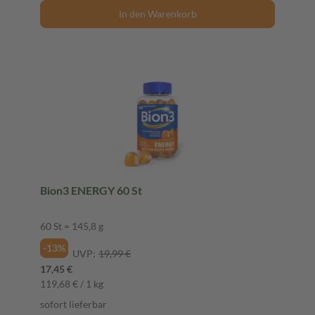
In den Warenkorb
Bion3 ENERGY 60 St
60 St = 145,8 g
-13%
UVP:
19,99 €
17,45 €
119,68 € / 1 kg
sofort lieferbar