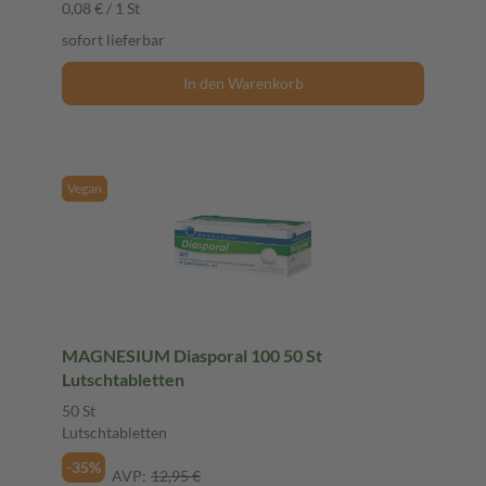
0,08 € / 1 St
sofort lieferbar
In den Warenkorb
Vegan
MAGNESIUM Diasporal 100 50 St
Lutschtabletten
50 St
Lutschtabletten
-35%
AVP:
12,95 €