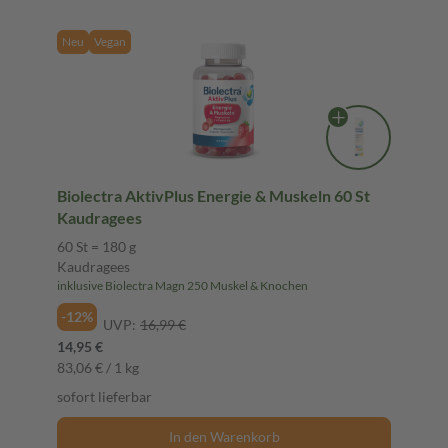
Neu
Vegan
Biolectra AktivPlus Energie & Muskeln 60 St
Kaudragees
60 St = 180 g
Kaudragees
inklusive Biolectra Magn 250 Muskel & Knochen
-12%
UVP:
16,99 €
14,95 €
83,06 € / 1 kg
sofort lieferbar
In den Warenkorb