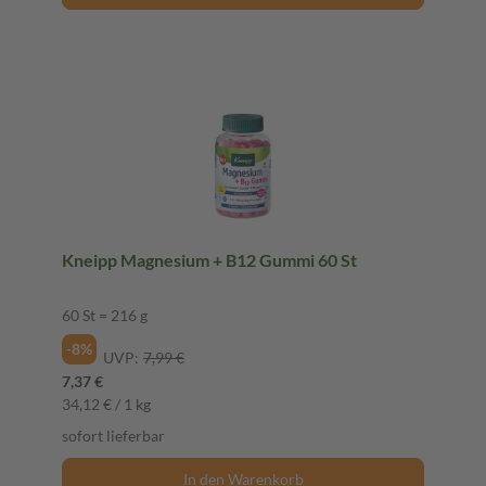
Kneipp Magnesium + B12 Gummi 60 St
60 St = 216 g
-8%
UVP:
7,99 €
7,37 €
34,12 € / 1 kg
sofort lieferbar
In den Warenkorb