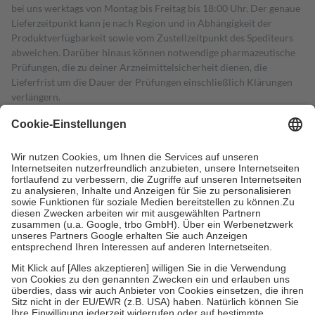
bei uns werktags von Montag bis Freitag bis 18:00 Uhr. Der genaue
Lieferzeitpunkt kann je nach Region und in Abhängigkeit der
Produktverfügbarkeit sowie vom Zustellzeitpunkt des Spediteurs
abweichen. Darüber hinaus können notwendige pharmazeutische
Prüfungen, die zu deiner Arzneimittelsicherheit dienen, die
Lieferfrist um die Dauer der Prüfungen einschließlich Klärungen
verlängern.
4
Für verschreibungspflichtige Medikamente stellt der Arzt ein
Rezept aus und der Patient erhält sie in der Apotheke. Die
gesetzliche Krankenversicherung übernimmt in der Regel die
Kosten dafür, der Versicherte trägt einen Teil davon als Zuzahlung
mit.
Grundsätzlich leisten Mitglieder Zuzahlungen in Höhe von zehn
Prozent des Abgabepreises,
mindestens
jedoch
fünf Euro
und
höchstens zehn Euro.
Es sind jedoch nie mehr als die tatsächlichen
Kosten der Leistung zu entrichten.
Diese Regeln gelten grundsätzlich auch für Online-Apotheken.
Bei Heilmitteln und häuslicher Krankenpflege beträgt die
Zuzahlung zehn Prozent der Kosten sowie zehn Euro je
Verordnung.
Um das Engagement der Versicherten für ihre eigene Gesundheit zu