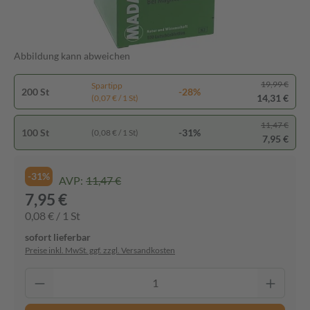
Abbildung kann abweichen
19,99 €
Spartipp
200 St
-28%
14,31 €
(0,07 € / 1 St)
11,47 €
100 St
-31%
(0,08 € / 1 St)
7,95 €
-31%
AVP:
11,47 €
7,95 €
0,08 € / 1 St
sofort lieferbar
Preise inkl. MwSt. ggf. zzgl. Versandkosten