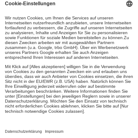
Grundsätzlich leisten Mitglieder Zuzahlungen in Höhe von zehn
Prozent des Abgabepreises,
mindestens
jedoch
fünf Euro
und
höchstens zehn Euro.
Es sind jedoch nie mehr als die tatsächlichen
Kosten der Leistung zu entrichten.
Diese Regeln gelten grundsätzlich auch für Online-Apotheken.
Bei Heilmitteln und häuslicher Krankenpflege beträgt die
Zuzahlung zehn Prozent der Kosten sowie zehn Euro je
Verordnung.
Um das Engagement der Versicherten für ihre eigene Gesundheit zu
stärken und die besondere Stellung der Familie zu unterstützen,
fallen
keine Zuzahlungen
an bei:
• Kindern und Jugendlichen bis zum vollendeten 18. Lebensjahr
mit Ausnahme der Fahrkosten
• Untersuchungen zur Vorsorge und Früherkennung, die von der
GKV getragen werden
• empfohlenen Schutzimpfungen
• Harn- und Blutteststreifen
Wir nutzen Trusted Shops als unabhängigen Dienstleister für die
Einholung von Bewertungen. Trusted Shops hat Maßnahmen
getroffen, um sicherzustellen, dass es sich um echte Bewertungen
handelt. Mehr Informationen findest du hier: