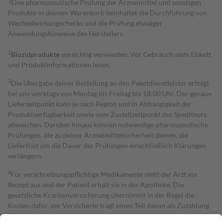
1
Eine pharmazeutische Prüfung der Arzneimittel und sonstigen
Produkte in deinem Warenkorb beinhaltet die Durchführung von
Wechselwirkungschecks und die Prüfung etwaiger
Anwendungshinweise des Herstellers.
2
Biozidprodukte
vorsichtig verwenden. Vor Gebrauch stets Etikett
und Produktinformationen lesen.
3
Die Übergabe deiner Bestellung an den Paketdienstleister erfolgt
bei uns werktags von Montag bis Freitag bis 18:00 Uhr. Der genaue
Lieferzeitpunkt kann je nach Region und in Abhängigkeit der
Produktverfügbarkeit sowie vom Zustellzeitpunkt des Spediteurs
abweichen. Darüber hinaus können notwendige pharmazeutische
Prüfungen, die zu deiner Arzneimittelsicherheit dienen, die
Lieferfrist um die Dauer der Prüfungen einschließlich Klärungen
verlängern.
4
Für verschreibungspflichtige Medikamente stellt der Arzt ein
Rezept aus und der Patient erhält sie in der Apotheke. Die
gesetzliche Krankenversicherung übernimmt in der Regel die
Kosten dafür, der Versicherte trägt einen Teil davon als Zuzahlung
mit.