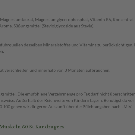
e), Magnesiumtaurat, Magnesiumglycerophosphat, Vitamin B6, Konzentrat a
roma, Süßungsmittel (Steviolglycoside aus Stevia).
fuhrquellen desselben Mineralstoffes und Vitamins zu berücksichtigen
n.
gut verschließen und innerhalb von 3 Monaten aufbrauchen.
gsmittel. Die empfohlene Verzehrmenge pro Tag darf nicht überschritten
weise. Außerhalb der Reichweite von Kindern lagern. Benötigst du vor 
00 geben wir dir gerne Auskunft über die Pflichtangaben nach LMIV.
 Muskeln 60 St Kaudragees