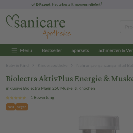
3
E-Rezept:
Heute bestellt,
morgen geliefert
Menü
Bestseller
Sparsets
Schmerzen & Ver
Baby & Kind
Kinderapotheke
Nahrungsergänzungsmittel Ba
Biolectra AktivPlus Energie & Musk
inklusive Biolectra Magn 250 Muskel & Knochen
1 Bewertung
Neu
Vegan