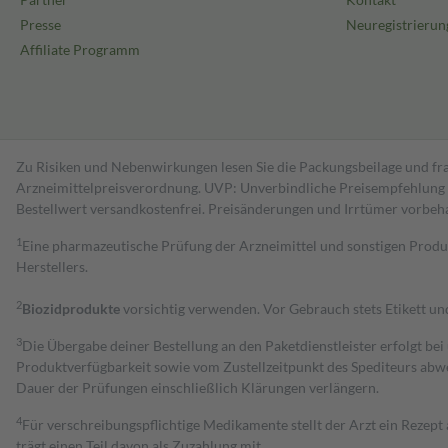
Presse
Neuregistrierun
Affiliate Programm
Zu Risiken und Nebenwirkungen lesen Sie die Packungsbeilage und fra
Arzneimittelpreisverordnung. UVP: Unverbindliche Preisempfehlung de
Bestell­wert versand­kosten­frei. Preisänderungen und Irrtümer vorbeh
1
Eine pharmazeutische Prüfung der Arzneimittel und sonstigen Pro
Herstellers.
2
Biozidprodukte
vorsichtig verwenden. Vor Gebrauch stets Etikett u
3
Die Übergabe deiner Bestellung an den Paketdienstleister erfolgt bei
Produktverfügbarkeit sowie vom Zustellzeitpunkt des Spediteurs abwe
Dauer der Prüfungen einschließlich Klärungen verlängern.
4
Für verschreibungspflichtige Medikamente stellt der Arzt ein Rezept 
trägt einen Teil davon als Zuzahlung mit.