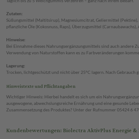
Täglich bis zu 5 Weichgummis verzehren – ganz nach Ihrem Bedarf.
Zutaten:
Süßungsmittel (Maltitsirup), Magnesiumcitrat, Geliermittel (Pektin
pflanzliche Öle (Kokosnuss, Raps), Überzugsmittel (Carnaubawachs), A
Hinweise:
Bei Einnahme dieses Nahrungsergänzungsmittels sind auch andere Zu
Verwendung von Naturstoffen kann es zu Farbveränderungen komme
Lagerung:
Trocken, lichtgeschützt und nicht über 25°C lagern. Nach Gebrauch 
Hinweistexte und Pflichtangaben
Wichtiger Hinweis: Hierbei handelt es sich um ein Nahrungsergänzun
ausgewogene, abwechslungsreiche Ernährung und eine gesunde Lebens
Zusammensetzung des Produktes? Unter der Rufnummer 05424 6 470 1
Kundenbewertungen: Biolectra AktivPlus Energie &