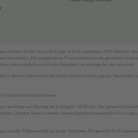
g
gen Sie Ihre Ärztin, Ihren Arzt oder in Ihrer Apotheke. AVP: Üblicher A
s Herstellers. Die angegebenen Preise beinhalten die gesetzlich vorgesc
alten. Alle Angebote und Gratis-Beigaben nur solange der Vorrat reicht.
dukte in deinem Warenkorb beinhaltet die Durchführung von Wechselwir
nd Produktinformationen lesen.
 uns werktags von Montag bis Freitag bis 18:00 Uhr. Der genaue Lieferze
ichen. Darüber hinaus können notwendige pharmazeutische Prüfungen, die
aus und der Patient erhält sie in der Apotheke. Die gesetzliche Krankenv