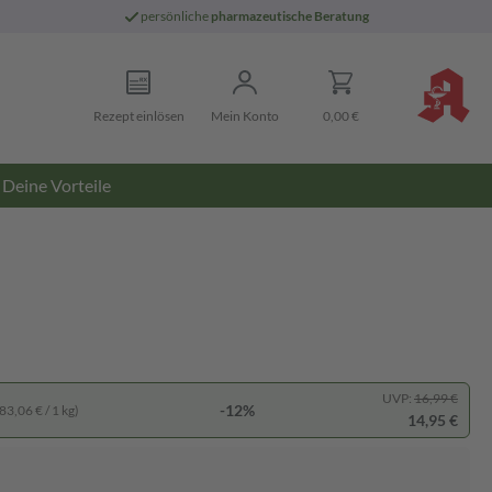
persönliche
pharmazeutische Beratung
Rezept einlösen
Mein Konto
0,00 €
Deine Vorteile
UVP:
16,99 €
-12%
83,06 € / 1 kg)
14,95 €