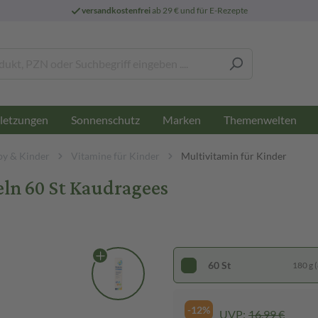
versandkostenfrei
ab 29 € und für E-Rezepte
letzungen
Sonnenschutz
Marken
Themenwelten
by & Kinder
Vitamine für Kinder
Multivitamin für Kinder
eln 60 St Kaudragees
60 St
180 g (
-12%
UVP:
16,99 €