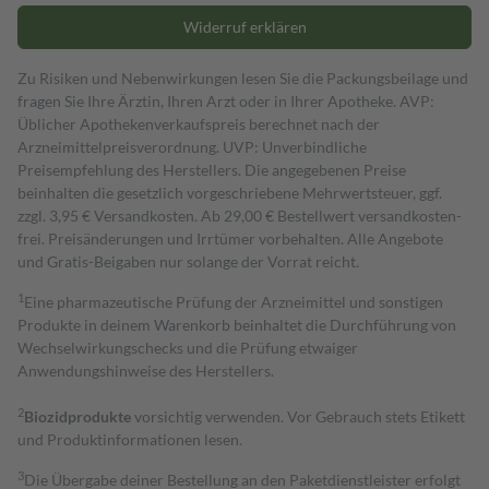
Widerruf erklären
Zu Risiken und Nebenwirkungen lesen Sie die Packungsbeilage und
fragen Sie Ihre Ärztin, Ihren Arzt oder in Ihrer Apotheke. AVP:
Üblicher Apothekenverkaufspreis berechnet nach der
Arzneimittelpreisverordnung. UVP: Unverbindliche
Preisempfehlung des Herstellers. Die angegebenen Preise
beinhalten die gesetzlich vorgeschriebene Mehrwertsteuer, ggf.
zzgl. 3,95 € Versandkosten. Ab 29,00 € Bestell­wert versand­kosten­
frei. Preisänderungen und Irrtümer vorbehalten. Alle Angebote
und Gratis-Beigaben nur solange der Vorrat reicht.
1
Eine pharmazeutische Prüfung der Arzneimittel und sonstigen
Produkte in deinem Warenkorb beinhaltet die Durchführung von
Wechselwirkungschecks und die Prüfung etwaiger
Anwendungshinweise des Herstellers.
2
Biozidprodukte
vorsichtig verwenden. Vor Gebrauch stets Etikett
und Produktinformationen lesen.
3
Die Übergabe deiner Bestellung an den Paketdienstleister erfolgt