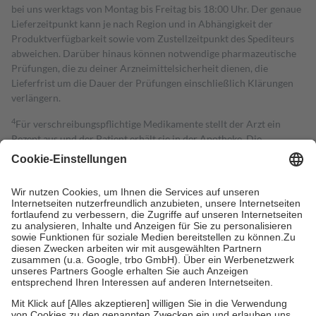
bei uns werktags von Montag bis Freitag bis 18:00 Uhr. Der genaue
Lieferzeitpunkt kann je nach Region und in Abhängigkeit der
Produktverfügbarkeit sowie vom Zustellzeitpunkt des Spediteurs
abweichen. Darüber hinaus können notwendige pharmazeutische
Prüfungen, die zu deiner Arzneimittelsicherheit dienen, die
Lieferfrist um die Dauer der Prüfungen einschließlich Klärungen
verlängern.
4
Für verschreibungspflichtige Medikamente stellt der Arzt ein
Rezept aus und der Patient erhält sie in der Apotheke. Die
gesetzliche Krankenversicherung übernimmt in der Regel die
Kosten dafür, der Versicherte trägt einen Teil davon als Zuzahlung
mit.
Grundsätzlich leisten Mitglieder Zuzahlungen in Höhe von zehn
Prozent des Abgabepreises,
mindestens
jedoch
fünf Euro
und
höchstens zehn Euro.
Es sind jedoch nie mehr als die tatsächlichen
Kosten der Leistung zu entrichten.
Diese Regeln gelten grundsätzlich auch für Online-Apotheken.
Bei Heilmitteln und häuslicher Krankenpflege beträgt die
Zuzahlung zehn Prozent der Kosten sowie zehn Euro je
Verordnung.