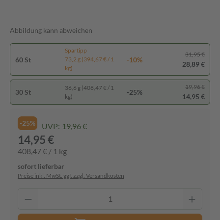
Abbildung kann abweichen
Spartipp
31,95 €
60 St
-10%
73,2 g (394,67 € / 1
28,89 €
kg)
19,96 €
36,6 g (408,47 € / 1
30 St
-25%
14,95 €
kg)
-25%
UVP:
19,96 €
14,95 €
408,47 € / 1 kg
sofort lieferbar
Preise inkl. MwSt. ggf. zzgl. Versandkosten