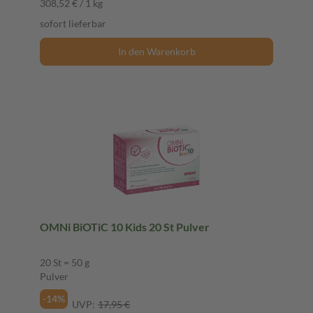
308,52 € / 1 kg
sofort lieferbar
In den Warenkorb
OMNi BiOTiC 10 Kids 20 St Pulver
20 St = 50 g
Pulver
-14%
UVP:
17,95 €