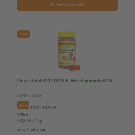
In den Warenkorb
Vegan
Dekristolvit D3 1000 I.E. Weichgummis 60 St
60 St = 162 g
-27%
UVP:
12,95 €
9,45 €
58,33 € / 1 kg
sofort lieferbar