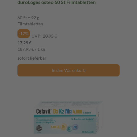
duroLoges osteo 60 St Filmtabletten
60 St = 92 g
Filmtabletten
-17%
UVP:
20,95 €
17,29 €
187,93 € / 1 kg
sofort lieferbar
In den Warenkorb