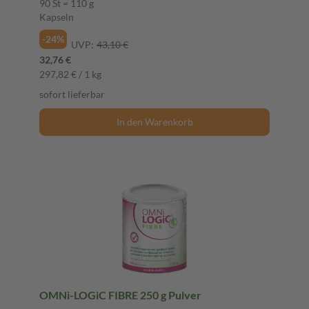
90 St = 110 g
Kapseln
-24%
UVP:
43,10 €
32,76 €
297,82 € / 1 kg
sofort lieferbar
In den Warenkorb
OMNi-LOGiC FIBRE 250 g Pulver