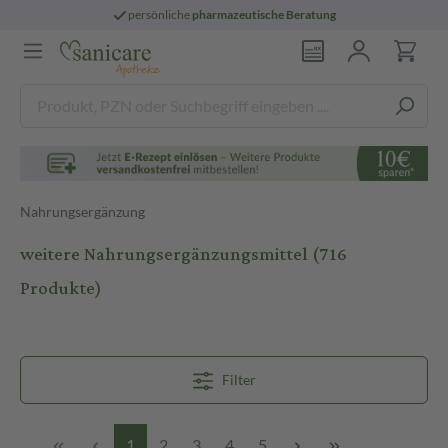
persönliche
pharmazeutische Beratung
Nahrungsergänzung
weitere Nahrungsergänzungsmittel
(716
Produkte)
Filter
1
2
3
4
5