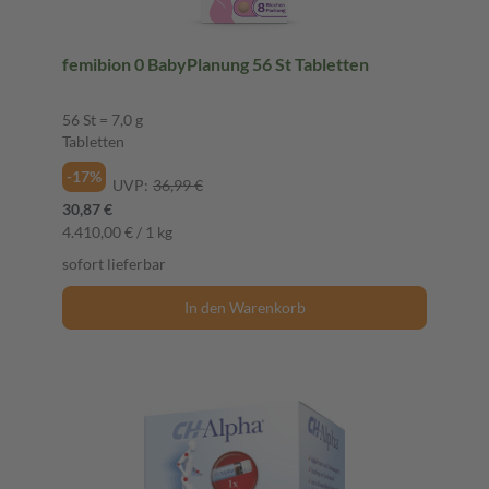
femibion 0 BabyPlanung 56 St Tabletten
56 St = 7,0 g
Tabletten
-17%
UVP:
36,99 €
30,87 €
4.410,00 € / 1 kg
sofort lieferbar
In den Warenkorb