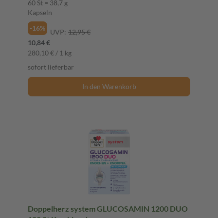
60 St = 38,7 g
Kapseln
-16%
UVP:
12,95 €
10,84 €
280,10 € / 1 kg
sofort lieferbar
In den Warenkorb
Doppelherz system GLUCOSAMIN 1200 DUO