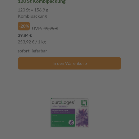
120 St Kombipackung
120 St = 156,9 g
Kombipackung
-20%
UVP:
49,95 €
39,84 €
253,92 € / 1 kg
sofort lieferbar
In den Warenkorb