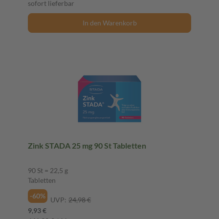
sofort lieferbar
In den Warenkorb
Zink STADA 25 mg 90 St Tabletten
90 St = 22,5 g
Tabletten
-60%
UVP:
24,98 €
9,93 €