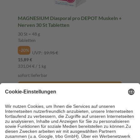
MAGNESIUM Diasporal pro DEPOT Muskeln +
Nerven 30 St Tabletten
30 St = 48 g
Tabletten
-20%
UVP:
19,95 €
15,89 €
331,04 € / 1 kg
sofort lieferbar
In den Warenkorb