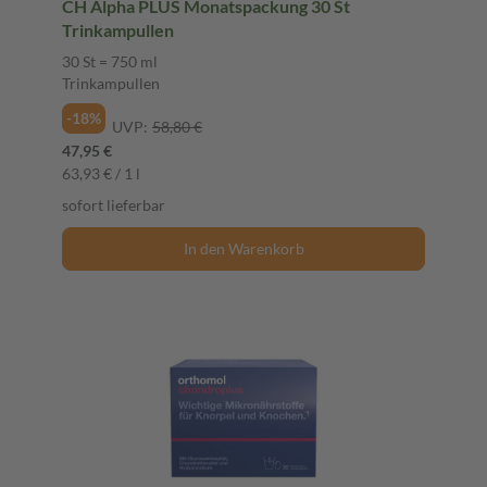
CH Alpha PLUS Monatspackung 30 St
Trinkampullen
30 St = 750 ml
Trinkampullen
-18%
UVP:
58,80 €
47,95 €
63,93 € / 1 l
sofort lieferbar
In den Warenkorb