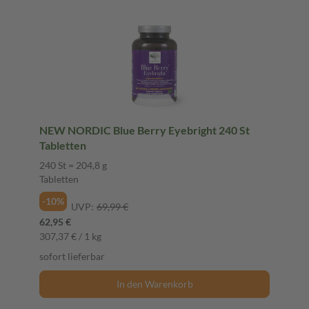
NEW NORDIC Blue Berry Eyebright 240 St
Tabletten
240 St = 204,8 g
Tabletten
-10%
UVP:
69,99 €
62,95 €
307,37 € / 1 kg
sofort lieferbar
In den Warenkorb