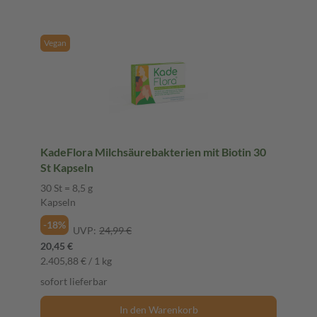
Vegan
KadeFlora Milchsäurebakterien mit Biotin 30
St Kapseln
30 St = 8,5 g
Kapseln
-18%
UVP:
24,99 €
20,45 €
2.405,88 € / 1 kg
sofort lieferbar
In den Warenkorb