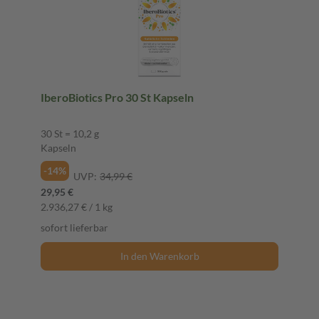
IberoBiotics Pro 30 St Kapseln
30 St = 10,2 g
Kapseln
-14%
UVP:
34,99 €
29,95 €
2.936,27 € / 1 kg
sofort lieferbar
In den Warenkorb