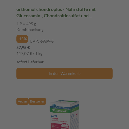
orthomol chondroplus - Nährstoffe mit
Glucosamin-, Chondroitinsulfat und
Hyaluronsäure - Granulat/Kapseln
1 P = 495 g
Kombipackung
-15%
UVP:
67,99 €
57,95 €
117,07 € / 1 kg
sofort lieferbar
In den Warenkorb
Vegan
Bestseller