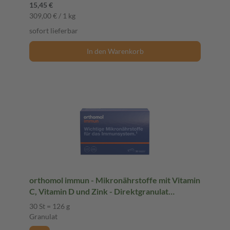
15,45 €
309,00 € / 1 kg
sofort lieferbar
In den Warenkorb
orthomol immun - Mikronährstoffe mit Vitamin
C, Vitamin D und Zink - Direktgranulat
Orangen-Geschmack
30 St = 126 g
Granulat