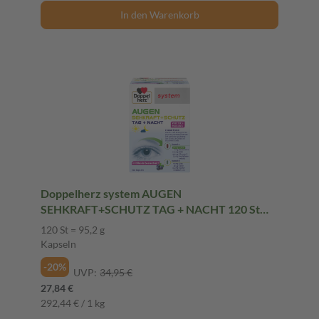
In den Warenkorb
Doppelherz system AUGEN
SEHKRAFT+SCHUTZ TAG + NACHT 120 St
Kapseln
120 St = 95,2 g
Kapseln
-20%
UVP:
34,95 €
27,84 €
292,44 € / 1 kg