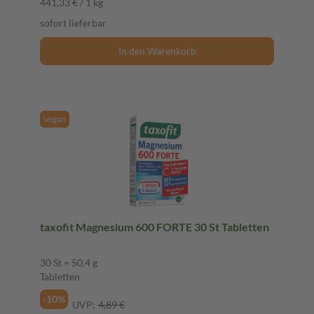
441,33 € / 1 kg
sofort lieferbar
In den Warenkorb
Vegan
taxofit Magnesium 600 FORTE 30 St Tabletten
30 St = 50,4 g
Tabletten
-10%
UVP:
4,89 €