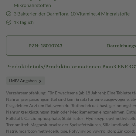
Mikronährstoffen
3 Bakterien der Darmflora, 10 Vitamine, 4 Mineralstoffe
1x täglich
PZN: 18010743
Darreichungs
Produktdetails/Produktinformationen Bion3 ENERG
LMIV Angaben
Verzehrsempfehlung: Für Erwachsene (ab 18 Jahren): Eine Tablette t
Nahrungsergänzungsmittel sind kein Ersatz für eine ausgewogene, ab
Frag deinen Arzt um Rat, wenn du Bluthochdruck hast, gerinnungshe
Nahrungsergänzungsmitteln oder Medikamenten einzunehmen. Enthält E
Füllstoff: Calciumphosphate; Stabilisator: Hydroxypropylmethylcell
Trennmittel: Magnesiumsalze der Speisefettsäuren, Siliciumdioxid, Mo
Natriumcarboxymethylcellulose, Polyvinylpolypyrrolidon; Zinkoxid; 