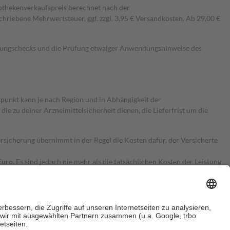
pothekenverkaufspreis berechnet nach der
hriebene Mehrwertsteuer, ggf. zzgl. 3,95 € Versandkosten. Ab 29,00 €
kungschecks und die Prüfung etwaiger Anwendungshinweise des
itpunkt kann je nach Region und in Abhängigkeit der
 zu deiner Arzneimittelsicherheit dienen, die Lieferfrist um die
ersicherung übernimmt in der Regel die Kosten dafür, der Versicherte
Euro.
Es sind jedoch nie mehr als die tatsächlichen Kosten der Leistung
e Zuzahlungen
an bei: