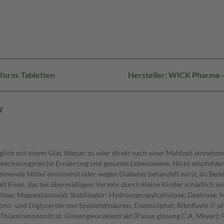
form: Tabletten
Hersteller: WICK Pharma 
Y
äglich mit einem Glas Wasser zu oder direkt nach einer Mahlzeit einnehm
wechslungsreiche Ernährung und gesunde Lebensweise. Nicht empfohlen, w
mmende Mittel einnimmst oder wegen Diabetes behandelt wirst, du Bede
isen, das bei übermäßigem Verzehr durch kleine Kinder schädlich sein 
ulose; Magnesiumoxid; Stabilisator: Hydroxypropylcellulose; Dextrose; 
no- und Diglyceride von Speisefettsäuren; Eisensulphat; Riboflavin 5'-ph
Thiaminmononitrat; Ginsengwurzelextrakt (Panax ginseng C.A. Meyer); P