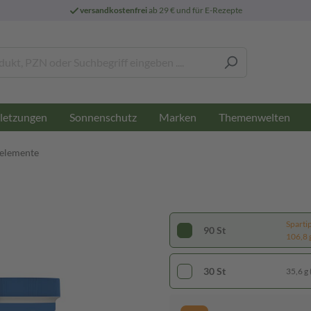
versandkostenfrei
ab 29 € und für E-Rezepte
letzungen
Sonnenschutz
Marken
Themenwelten
nelemente
Sparti
90 St
106,8 g
30 St
35,6 g 