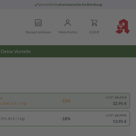
persönliche
pharmazeutische Beratung
Rezept einlösen
Mein Konto
0,00 €
Deine Vorteile
UVP:
38,99 €
pp
-15%
32,95 €
 (308,52 € / 1 kg)
UVP:
16,99 €
-18%
(391,85 € / 1 kg)
13,95 €