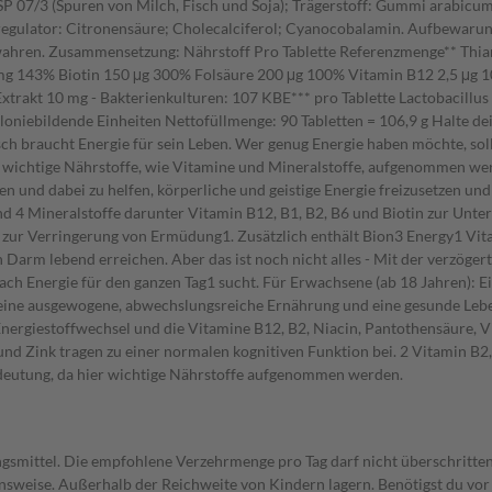
P 07/3 (Spuren von Milch, Fisch und Soja); Trägerstoff: Gummi arabicum;
egulator: Citronensäure; Cholecalciferol; Cyanocobalamin. Aufbewarung:
ahren. Zusammensetzung: Nährstoff Pro Tablette Referenzmenge** Thiam
g 143% Biotin 150 μg 300% Folsäure 200 μg 100% Vitamin B12 2,5 μg
rakt 10 mg - Bakterienkulturen: 107 KBE*** pro Tablette Lactobacillus
loniebildende Einheiten Nettofüllmenge: 90 Tabletten = 106,9 g Halte d
ht Energie für sein Leben. Wer genug Energie haben möchte, sollte
wichtige Nährstoffe, wie Vitamine und Mineralstoffe, aufgenommen wer
und dabei zu helfen, körperliche und geistige Energie freizusetzen und 
nd 4 Mineralstoffe darunter Vitamin B12, B1, B2, B6 und Biotin zur Unte
ur Verringerung von Ermüdung1. Zusätzlich enthält Bion3 Energy1 Vita
den Darm lebend erreichen. Aber das ist noch nicht alles - Mit der verzög
nach Energie für den ganzen Tag1 sucht. Für Erwachsene (ab 18 Jahren): Ei
eine ausgewogene, abwechslungsreiche Ernährung und eine gesunde Leben
ergiestoffwechsel und die Vitamine B12, B2, Niacin, Pantothensäure, V
und Zink tragen zu einer normalen kognitiven Funktion bei. 2 Vitamin B2,
edeutung, da hier wichtige Nährstoffe aufgenommen werden.
gsmittel. Die empfohlene Verzehrmenge pro Tag darf nicht überschritten
weise. Außerhalb der Reichweite von Kindern lagern. Benötigst du vor 