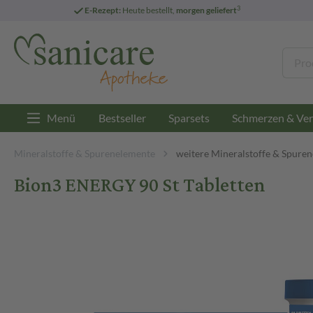
3
E-Rezept:
Heute bestellt,
morgen geliefert
Menü
Bestseller
Sparsets
Schmerzen & Ver
Mineralstoffe & Spurenelemente
weitere Mineralstoffe & Spure
Bion3 ENERGY 90 St Tabletten