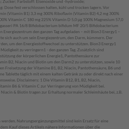
 Zucker; Farbstoff: Eisenoxide und -hydroxide;
 Dose fest verschlossen halten, kühl und trocken lagern. Vor
in (Vitamin B1) 3,3 mg 300% Riboflavin (Vitamin B2) 4,2 mg 300%
 100% Vitamin C 180 mg 225% Vitamin D 5,0 μg 100% Magnesium 57,0
 gasseri PA 16/8 Bifidobacterium bifidum MF 20/5 Bifidobacterium
ein Energiezentrum den ganzen Tag aufgeladen – mit Bion3 Energy1 –
 sich auch um sein Energiezentrum, den Darm, kümmern. Der
den, um den Energiestoffwechsel zu unterstützen. Bion3 Energy1
Müdigkeit zu verringern1 - den ganzen Tag. Zusätzlich sind
rstützung der körperlichen Energie1, Pantothensäure zur
min B2, Niacin und Biotin um den Darm2 zu unterstützen, sowie 10
erten Freisetzung der Vitamine B1, B2, Niacin, Pantothensäure, B6 und
ne Tablette täglich mit einem kalten Getränk zu oder direkt nach einer
sweise. Disclaimers: 1 Die Vitamin B12, B1, B2, Niacin,
itamin B6 & Vitamin C zur Verringerung von Müdigkeit bei.
 Niacin & Biotin tragen zur Erhaltung normaler Schleimhäute bei, z.B.
 werden. Nahrungsergänzungsmittel sind kein Ersatz für eine
dem Kauf dieses Artikels nähere Informationen über die