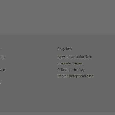
e
So geht's
nto
Newsletter anfordern
Freunde werben
gen
E-Rezept einlösen
Papier Rezept einlösen
g