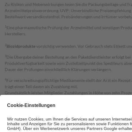
Zu Risiken und Nebenwirkungen lesen Sie die Packungsbeilage und fra
Arzneimittelpreisverordnung. UVP: Unverbindliche Preisempfehlung de
Bestell­wert versand­kosten­frei. Preisänderungen und Irrtümer vorbeh
1
Eine pharmazeutische Prüfung der Arzneimittel und sonstigen Pro
Herstellers.
2
Biozidprodukte
vorsichtig verwenden. Vor Gebrauch stets Etikett u
3
Die Übergabe deiner Bestellung an den Paketdienstleister erfolgt bei
Produktverfügbarkeit sowie vom Zustellzeitpunkt des Spediteurs abwe
Dauer der Prüfungen einschließlich Klärungen verlängern.
4
Für verschreibungspflichtige Medikamente stellt der Arzt ein Rezept 
trägt einen Teil davon als Zuzahlung mit.
Grundsätzlich leisten Mitglieder Zuzahlungen in Höhe von zehn Proz
zu entrichten.
Diese Regeln gelten grundsätzlich auch für Online-Apotheken.
Bei Heilmitteln und häuslicher Krankenpflege beträgt die Zuzahlung 
Um das Engagement der Versicherten für ihre eigene Gesundheit zu stä
• Kindern und Jugendlichen bis zum vollendeten 18. Lebensjahr mit
• Untersuchungen zur Vorsorge und Früherkennung, die von der GKV