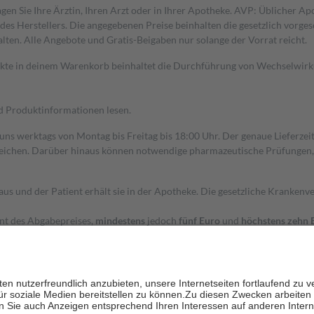
gen Sie Ihre Ärztin, Ihren Arzt oder in Ihrer Apotheke. AVP: Üblicher A
s Herstellers. Die angegebenen Preise beinhalten die gesetzlich vorgesc
alten. Alle Angebote und Gratis-Beigaben nur solange der Vorrat reicht.
dukte in deinem Warenkorb beinhaltet die Durchführung von Wechselwir
nd Produktinformationen lesen.
 uns werktags von Montag bis Freitag bis 18:00 Uhr. Der genaue Lieferze
ichen. Darüber hinaus können notwendige pharmazeutische Prüfungen, die
aus und der Patient erhält sie in der Apotheke. Die gesetzliche Krankenv
ent des Abgabepreises,
mindestens
jedoch
fünf Euro
und
höchstens zehn 
zehn Prozent der Kosten sowie zehn Euro je Verordnung.
rken und die besondere Stellung der Familie zu unterstützen, fallen
kein
 Ausnahme der Fahrkosten
 getragen werden