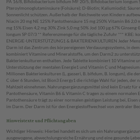
PA 16/8, Bifidobacterium bifidum MF 20/5, Bifidobacterium longum S
Pteroylmonoglutaminsäure (Folsäure); D-Biotin; Kaliumiodid; Säurer
Sonnenlicht schützen. Außerhalb der Reichweite von Kindern aufbew
Niacin 20 mg NE 125% Pantothensäure 15 mg 250% Vitamin B6 2,0 m
mg 15% Eisen 4,2 mg 30% Zink 5,0 mg 50% Jod 100 μg 67% Ginseng-Ext
longum SP 07/3 ** Referenzmenge für die tägliche Zufuhr *** KBE: ko
ENERGIE-UNTERSTÜTZUNG1 & BAKTERIENKULTUREN Jeder Mensch brauc
Darm ist das Zentrum des körpereigenen Verdauungssystems, in dem 
kombiniert Vitamine und Mineralstoffe, um den Darm2 zu unterstützen 
Bakterienkulturen enthalten. Jede Tablette kombiniert 10 Vitamine u
Unterstützung der mentalen Energie1 und Vitamin C und Magnesium z
Millionen Bakterienkulturen (L. gasseri, B. bifidum, B. longum), die 
C über 6 Stunden, ist Bion3 Energy1 die richtige Wahl für jeden, der 
Mahlzeit einnehmen. Nahrungsergänzungsmittel sind kein Ersatz für 
Pantothensäure, Vitamin B6 & Vitamin C tragen zu einem normalen En
Pantothensäure trägt zu einer normalen geistigen Leistung bei, Eisen 
im Darm. Der Darm ist für den Energiestoffwechsel von zentraler B
Hinweistexte und Pflichtangaben
Wichtiger Hinweis: Hierbei handelt es sich um ein Nahrungsergänzun
ausgewogene, abwechslungsreiche Ernährung und eine gesunde Lebens