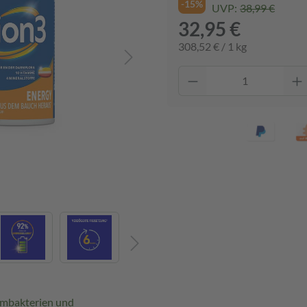
-15%
UVP:
38,99 €
32,95 €
308,52 € / 1 kg
rmbakterien und