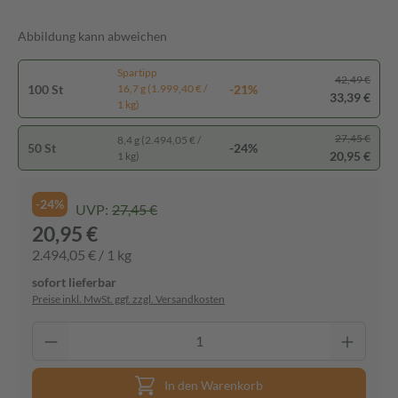
Abbildung kann abweichen
Spartipp
42,49 €
100 St
-21%
16,7 g (1.999,40 € /
33,39 €
1 kg)
27,45 €
8,4 g (2.494,05 € /
50 St
-24%
20,95 €
1 kg)
-24%
UVP:
27,45 €
20,95 €
2.494,05 € / 1 kg
sofort lieferbar
Preise inkl. MwSt. ggf. zzgl. Versandkosten
In den Warenkorb