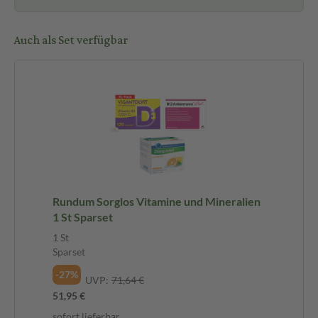
Auch als Set verfügbar
Rundum Sorglos Vitamine und Mineralien
1 St Sparset
1 St
Sparset
-27%
UVP:
71,64 €
51,95 €
sofort lieferbar