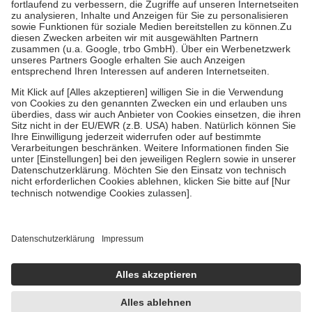
Diese Regeln gelten grundsätzlich auch für Online-Apotheken.
Bei Heilmitteln und häuslicher Krankenpflege beträgt die
Zuzahlung zehn Prozent der Kosten sowie zehn Euro je
Verordnung.
Um das Engagement der Versicherten für ihre eigene Gesundheit zu
stärken und die besondere Stellung der Familie zu unterstützen,
fallen
keine Zuzahlungen
an bei:
• Kindern und Jugendlichen bis zum vollendeten 18. Lebensjahr
mit Ausnahme der Fahrkosten
• Untersuchungen zur Vorsorge und Früherkennung, die von der
GKV getragen werden
• empfohlenen Schutzimpfungen
• Harn- und Blutteststreifen
Wir nutzen Trusted Shops als unabhängigen Dienstleister für die
Einholung von Bewertungen. Trusted Shops hat Maßnahmen
getroffen, um sicherzustellen, dass es sich um echte Bewertungen
handelt. Mehr Informationen findest du hier:
https://help.etrusted.com/hc/de/articles/4419944605341
Einige Bilder und Inhalte wurden unter Zuhilfenahme künstlicher
Intelligenz erstellt.