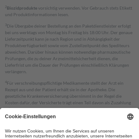
2
Biozidprodukte
vorsichtig verwenden. Vor Gebrauch stets Etikett
und Produktinformationen lesen.
3
Die Übergabe deiner Bestellung an den Paketdienstleister erfolgt
bei uns werktags von Montag bis Freitag bis 18:00 Uhr. Der genaue
Lieferzeitpunkt kann je nach Region und in Abhängigkeit der
Produktverfügbarkeit sowie vom Zustellzeitpunkt des Spediteurs
abweichen. Darüber hinaus können notwendige pharmazeutische
Prüfungen, die zu deiner Arzneimittelsicherheit dienen, die
Lieferfrist um die Dauer der Prüfungen einschließlich Klärungen
verlängern.
4
Für verschreibungspflichtige Medikamente stellt der Arzt ein
Rezept aus und der Patient erhält sie in der Apotheke. Die
gesetzliche Krankenversicherung übernimmt in der Regel die
Kosten dafür, der Versicherte trägt einen Teil davon als Zuzahlung
mit.
Grundsätzlich leisten Mitglieder Zuzahlungen in Höhe von zehn
Prozent des Abgabepreises,
mindestens
jedoch
fünf Euro
und
höchstens zehn Euro.
Es sind jedoch nie mehr als die tatsächlichen
Kosten der Leistung zu entrichten.