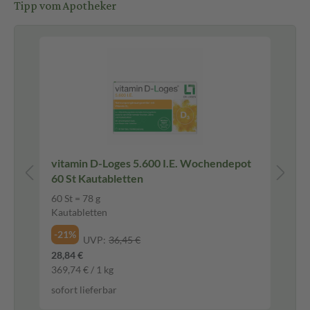
Tipp vom Apotheker
vitamin D-Loges 5.600 I.E. Wochendepot
OM
60 St Kautabletten
60 St = 78 g
40
Kautabletten
Pu
-21%
-1
UVP:
36,45 €
28,84 €
52,
369,74 € / 1 kg
264
sofort lieferbar
sof