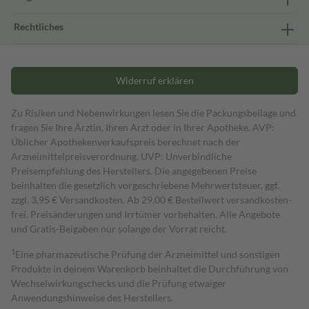
Rechtliches
Widerruf erklären
Zu Risiken und Nebenwirkungen lesen Sie die Packungsbeilage und
fragen Sie Ihre Ärztin, Ihren Arzt oder in Ihrer Apotheke. AVP:
Üblicher Apothekenverkaufspreis berechnet nach der
Arzneimittelpreisverordnung. UVP: Unverbindliche
Preisempfehlung des Herstellers. Die angegebenen Preise
beinhalten die gesetzlich vorgeschriebene Mehrwertsteuer, ggf.
zzgl. 3,95 € Versandkosten. Ab 29,00 € Bestell­wert versand­kosten­
frei. Preisänderungen und Irrtümer vorbehalten. Alle Angebote
und Gratis-Beigaben nur solange der Vorrat reicht.
1
Eine pharmazeutische Prüfung der Arzneimittel und sonstigen
Produkte in deinem Warenkorb beinhaltet die Durchführung von
Wechselwirkungschecks und die Prüfung etwaiger
Anwendungshinweise des Herstellers.