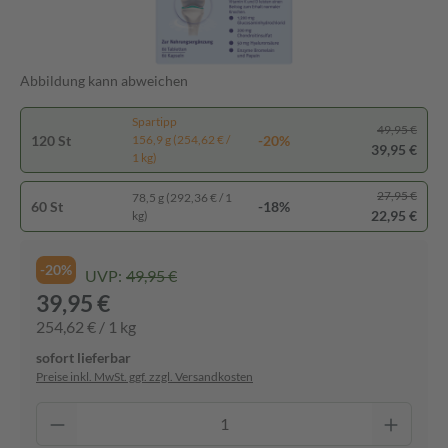
Abbildung kann abweichen
Spartipp
49,95 €
120 St
-20%
156,9 g (254,62 € /
39,95 €
1 kg)
27,95 €
78,5 g (292,36 € / 1
60 St
-18%
22,95 €
kg)
-20%
UVP:
49,95 €
39,95 €
254,62 € / 1 kg
sofort lieferbar
Preise inkl. MwSt. ggf. zzgl. Versandkosten