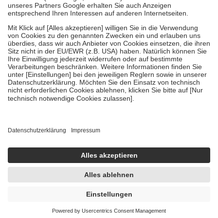
Um das Engagement der Versicherten für ihre eigene Gesundheit zu
stärken und die besondere Stellung der Familie zu unterstützen,
fallen
keine Zuzahlungen
an bei:
• Kindern und Jugendlichen bis zum vollendeten 18. Lebensjahr
mit Ausnahme der Fahrkosten
• Untersuchungen zur Vorsorge und Früherkennung, die von der
GKV getragen werden
• empfohlenen Schutzimpfungen
• Harn- und Blutteststreifen
Wir nutzen Trusted Shops als unabhängigen Dienstleister für die
Einholung von Bewertungen. Trusted Shops hat Maßnahmen
getroffen, um sicherzustellen, dass es sich um echte Bewertungen
handelt. Mehr Informationen findest du hier:
https://help.etrusted.com/hc/de/articles/4419944605341
Einige Bilder und Inhalte wurden unter Zuhilfenahme künstlicher
Intelligenz erstellt.
UVP:
49,95 €
39,95 €