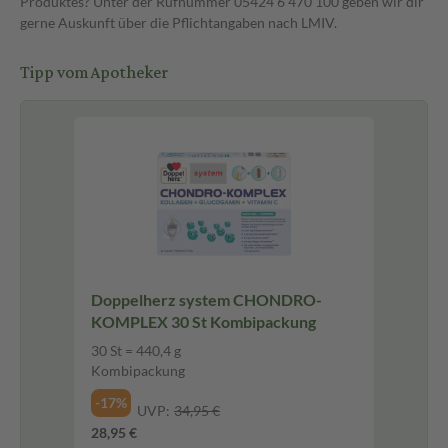
Produktes? Unter der Rufnummer 05424 6 470 100 geben wir dir
gerne Auskunft über die Pflichtangaben nach LMIV.
Tipp vom Apotheker
Doppelherz system CHONDRO-
KOMPLEX 30 St Kombipackung
30 St = 440,4 g
Kombipackung
-17%
UVP:
34,95 €
28,95 €