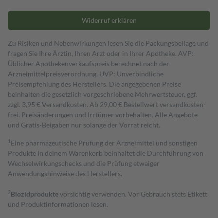
Widerruf erklären
Zu Risiken und Nebenwirkungen lesen Sie die Packungsbeilage und
fragen Sie Ihre Ärztin, Ihren Arzt oder in Ihrer Apotheke. AVP:
Üblicher Apothekenverkaufspreis berechnet nach der
Arzneimittelpreisverordnung. UVP: Unverbindliche
Preisempfehlung des Herstellers. Die angegebenen Preise
beinhalten die gesetzlich vorgeschriebene Mehrwertsteuer, ggf.
zzgl. 3,95 € Versandkosten. Ab 29,00 € Bestell­wert versand­kosten­
frei. Preisänderungen und Irrtümer vorbehalten. Alle Angebote
und Gratis-Beigaben nur solange der Vorrat reicht.
1
Eine pharmazeutische Prüfung der Arzneimittel und sonstigen
Produkte in deinem Warenkorb beinhaltet die Durchführung von
Wechselwirkungschecks und die Prüfung etwaiger
Anwendungshinweise des Herstellers.
2
Biozidprodukte
vorsichtig verwenden. Vor Gebrauch stets Etikett
und Produktinformationen lesen.