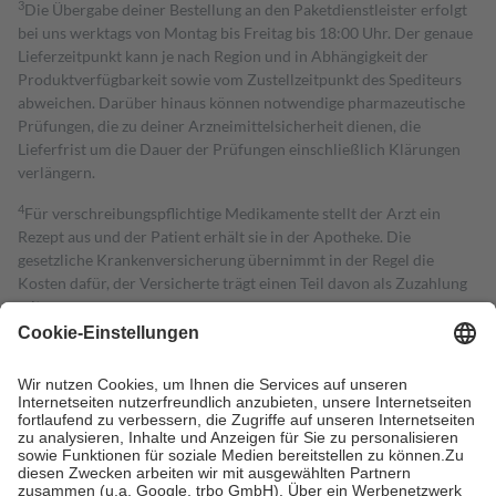
3
Die Übergabe deiner Bestellung an den Paketdienstleister erfolgt
bei uns werktags von Montag bis Freitag bis 18:00 Uhr. Der genaue
Lieferzeitpunkt kann je nach Region und in Abhängigkeit der
Produktverfügbarkeit sowie vom Zustellzeitpunkt des Spediteurs
abweichen. Darüber hinaus können notwendige pharmazeutische
Prüfungen, die zu deiner Arzneimittelsicherheit dienen, die
Lieferfrist um die Dauer der Prüfungen einschließlich Klärungen
verlängern.
4
Für verschreibungspflichtige Medikamente stellt der Arzt ein
Rezept aus und der Patient erhält sie in der Apotheke. Die
gesetzliche Krankenversicherung übernimmt in der Regel die
Kosten dafür, der Versicherte trägt einen Teil davon als Zuzahlung
mit.
Grundsätzlich leisten Mitglieder Zuzahlungen in Höhe von zehn
Prozent des Abgabepreises,
mindestens
jedoch
fünf Euro
und
höchstens zehn Euro.
Es sind jedoch nie mehr als die tatsächlichen
Kosten der Leistung zu entrichten.
Diese Regeln gelten grundsätzlich auch für Online-Apotheken.
Bei Heilmitteln und häuslicher Krankenpflege beträgt die
Zuzahlung zehn Prozent der Kosten sowie zehn Euro je
Verordnung.