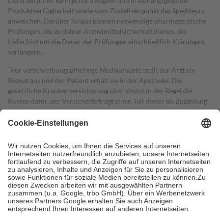
Lieferzeitpunkt kann je nach Region und in Abhängigkeit der
Produktverfügbarkeit sowie vom Zustellzeitpunkt des Spediteurs
abweichen. Darüber hinaus können notwendige pharmazeutische
Prüfungen, die zu deiner Arzneimittelsicherheit dienen, die
Lieferfrist um die Dauer der Prüfungen einschließlich Klärungen
verlängern.
4
Für verschreibungspflichtige Medikamente stellt der Arzt ein
Rezept aus und der Patient erhält sie in der Apotheke. Die
gesetzliche Krankenversicherung übernimmt in der Regel die
Kosten dafür, der Versicherte trägt einen Teil davon als Zuzahlung
mit.
Grundsätzlich leisten Mitglieder Zuzahlungen in Höhe von zehn
Prozent des Abgabepreises,
mindestens
jedoch
fünf Euro
und
höchstens zehn Euro.
Es sind jedoch nie mehr als die tatsächlichen
Kosten der Leistung zu entrichten.
Diese Regeln gelten grundsätzlich auch für Online-Apotheken.
Bei Heilmitteln und häuslicher Krankenpflege beträgt die
Zuzahlung zehn Prozent der Kosten sowie zehn Euro je
Verordnung.
Um das Engagement der Versicherten für ihre eigene Gesundheit zu
stärken und die besondere Stellung der Familie zu unterstützen,