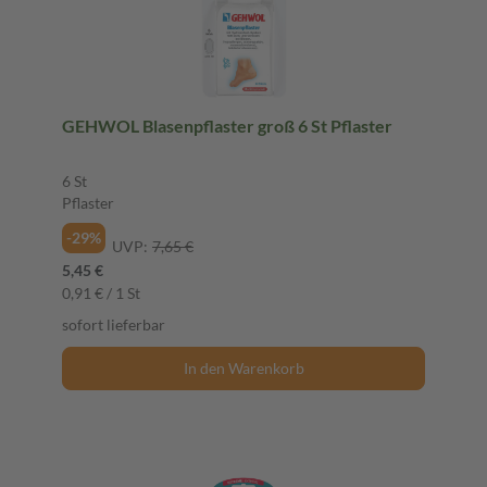
GEHWOL Blasenpflaster groß 6 St Pflaster
6 St
Pflaster
-29%
UVP:
7,65 €
5,45 €
0,91 € / 1 St
sofort lieferbar
In den Warenkorb