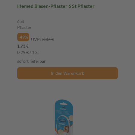
lifemed Blasen-Pflaster 6 St Pflaster
6 St
Pflaster
-49%
UVP:
3,37 €
1,73 €
0,29 € / 1 St
sofort lieferbar
In den Warenkorb