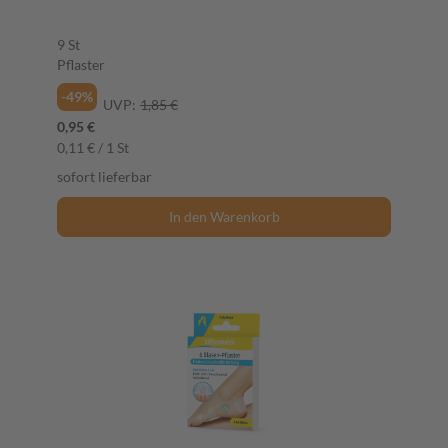
9 St
Pflaster
-49%
UVP:
1,85 €
0,95 €
0,11 € / 1 St
sofort lieferbar
In den Warenkorb