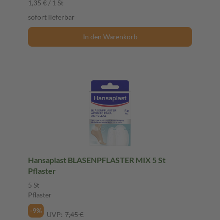
1,35 € / 1 St
sofort lieferbar
In den Warenkorb
Hansaplast BLASENPFLASTER MIX 5 St
Pflaster
5 St
Pflaster
-9%
UVP:
7,45 €