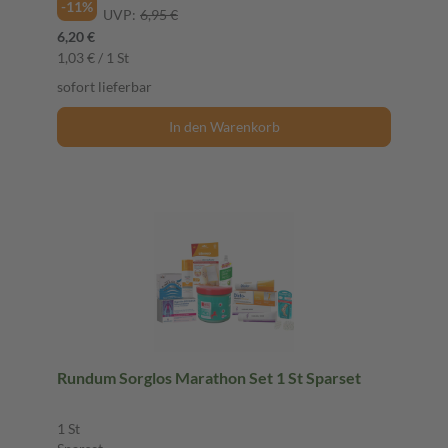
-11%
UVP:
6,95 €
6,20 €
1,03 € / 1 St
sofort lieferbar
In den Warenkorb
Rundum Sorglos Marathon Set 1 St Sparset
1 St