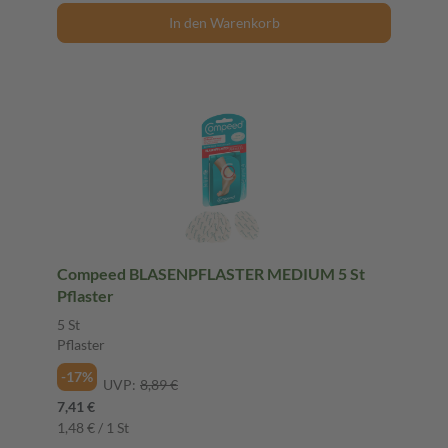
In den Warenkorb
Compeed BLASENPFLASTER MEDIUM 5 St
Pflaster
5 St
Pflaster
-17%
UVP:
8,89 €
7,41 €
1,48 € / 1 St