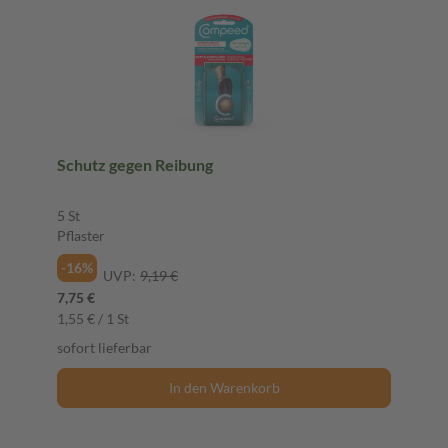
Schutz gegen Reibung
5 St
Pflaster
-16%
UVP:
9,19 €
7,75 €
1,55 € / 1 St
sofort lieferbar
In den Warenkorb