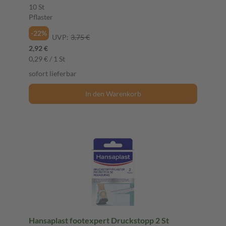
10 St
Pflaster
-22%
UVP:
3,75 €
2,92 €
0,29 € / 1 St
sofort lieferbar
In den Warenkorb
Hansaplast footexpert Druckstopp 2 St