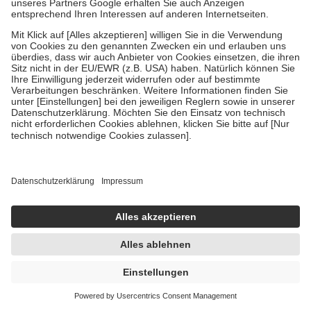
Blasenpflaster Kaufberatung
Blasenpflaster sind sogenannte Schnellverbände, die aus einer
atmungsaktiven Folie und einem Polster aus Hydrokolloid
bestehen. Sie können den Druck auf bestehende Blasen verringern
oder auch vorbeugend eingesetzt werden.
Das Wichtigste in Kürze
Die Pflaster eignen sich für offene und geschlossene Blasen.
Mit dem Blasenpflaster kannst Du eine offene Blase
hygienisch abdecken. Das Hydrokolloid saugt die Flüssigkeit,
die austritt, sofort auf.
Ein Blasenpflaster kann auch vorbeugend das Auftreten von
Blasen verhindern. Zum Beispiel dann, wenn du neues
Schuhwerk trägst.
Welche Blasenpflaster gibt es?