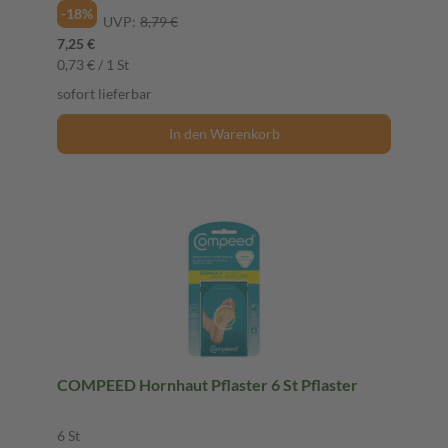
-18%
UVP:
8,79 €
7,25 €
0,73 € / 1 St
sofort lieferbar
In den Warenkorb
COMPEED Hornhaut Pflaster 6 St Pflaster
6 St