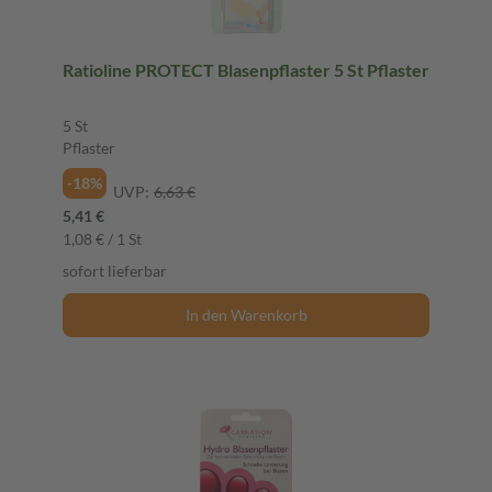
Ratioline PROTECT Blasenpflaster 5 St Pflaster
5 St
Pflaster
-18%
UVP:
6,63 €
5,41 €
1,08 € / 1 St
sofort lieferbar
In den Warenkorb