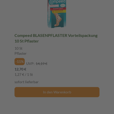
Compeed BLASENPFLASTER Vorteilspackung
10 St Pflaster
10 St
Pflaster
-11%
UVP:
14,19 €
12,70 €
1,27 € / 1 St
sofort lieferbar
In den Warenkorb