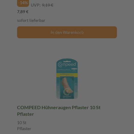
-14%
UVP:
9,19 €
7,89 €
sofort lieferbar
In den Warenkorb
COMPEED Hühneraugen Pflaster 10 St
Pflaster
10 St
Pflaster