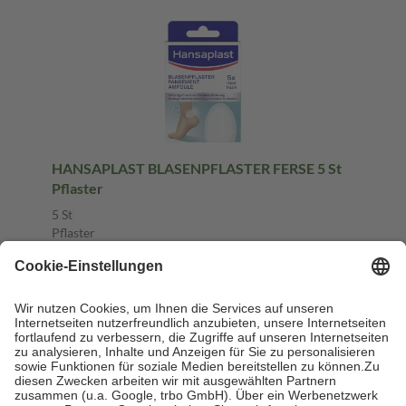
HANSAPLAST BLASENPFLASTER FERSE 5 St
Pflaster
5 St
Pflaster
-8%
UVP:
7,45 €
6,83 €
1,37 € / 1 St
sofort lieferbar
In den Warenkorb