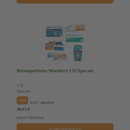
Reiseapotheke Wandern 1 St Sparset
1 St
Sparset
-42%
AVP:
48,65 €
28,41 €
sofort lieferbar
In den Warenkorb