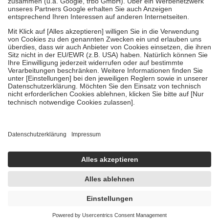
Verordnung.
Um das Engagement der Versicherten für ihre eigene Gesundheit zu
stärken und die besondere Stellung der Familie zu unterstützen,
fallen
keine Zuzahlungen
an bei:
• Kindern und Jugendlichen bis zum vollendeten 18. Lebensjahr
mit Ausnahme der Fahrkosten
• Untersuchungen zur Vorsorge und Früherkennung, die von der
GKV getragen werden
• empfohlenen Schutzimpfungen
• Harn- und Blutteststreifen
Wir nutzen Trusted Shops als unabhängigen Dienstleister für die
Einholung von Bewertungen. Trusted Shops hat Maßnahmen
getroffen, um sicherzustellen, dass es sich um echte Bewertungen
handelt. Mehr Informationen findest du hier:
https://help.etrusted.com/hc/de/articles/4419944605341
Einige Bilder und Inhalte wurden unter Zuhilfenahme künstlicher
Intelligenz erstellt.