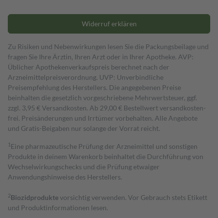
Widerruf erklären
Zu Risiken und Nebenwirkungen lesen Sie die Packungsbeilage und
fragen Sie Ihre Ärztin, Ihren Arzt oder in Ihrer Apotheke. AVP:
Üblicher Apothekenverkaufspreis berechnet nach der
Arzneimittelpreisverordnung. UVP: Unverbindliche
Preisempfehlung des Herstellers. Die angegebenen Preise
beinhalten die gesetzlich vorgeschriebene Mehrwertsteuer, ggf.
zzgl. 3,95 € Versandkosten. Ab 29,00 € Bestell­wert versand­kosten­
frei. Preisänderungen und Irrtümer vorbehalten. Alle Angebote
und Gratis-Beigaben nur solange der Vorrat reicht.
1
Eine pharmazeutische Prüfung der Arzneimittel und sonstigen
Produkte in deinem Warenkorb beinhaltet die Durchführung von
Wechselwirkungschecks und die Prüfung etwaiger
Anwendungshinweise des Herstellers.
2
Biozidprodukte
vorsichtig verwenden. Vor Gebrauch stets Etikett
und Produktinformationen lesen.