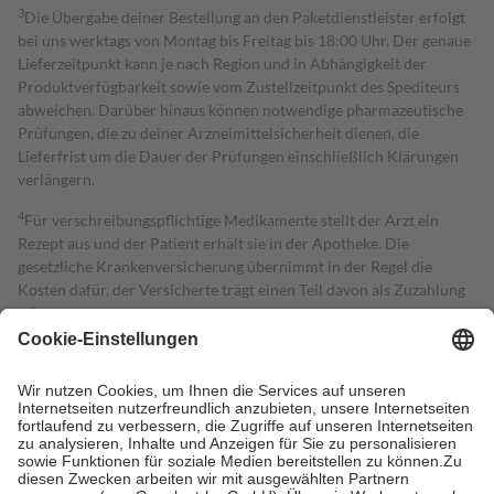
3
Die Übergabe deiner Bestellung an den Paketdienstleister erfolgt
bei uns werktags von Montag bis Freitag bis 18:00 Uhr. Der genaue
Lieferzeitpunkt kann je nach Region und in Abhängigkeit der
Produktverfügbarkeit sowie vom Zustellzeitpunkt des Spediteurs
abweichen. Darüber hinaus können notwendige pharmazeutische
Prüfungen, die zu deiner Arzneimittelsicherheit dienen, die
Lieferfrist um die Dauer der Prüfungen einschließlich Klärungen
verlängern.
4
Für verschreibungspflichtige Medikamente stellt der Arzt ein
Rezept aus und der Patient erhält sie in der Apotheke. Die
gesetzliche Krankenversicherung übernimmt in der Regel die
Kosten dafür, der Versicherte trägt einen Teil davon als Zuzahlung
mit.
Grundsätzlich leisten Mitglieder Zuzahlungen in Höhe von zehn
Prozent des Abgabepreises,
mindestens
jedoch
fünf Euro
und
höchstens zehn Euro.
Es sind jedoch nie mehr als die tatsächlichen
Kosten der Leistung zu entrichten.
Diese Regeln gelten grundsätzlich auch für Online-Apotheken.
Bei Heilmitteln und häuslicher Krankenpflege beträgt die
Zuzahlung zehn Prozent der Kosten sowie zehn Euro je