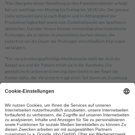
3
Die Übergabe deiner Bestellung an den Paketdienstleister erfolgt
bei uns werktags von Montag bis Freitag bis 18:00 Uhr. Der genaue
Lieferzeitpunkt kann je nach Region und in Abhängigkeit der
Produktverfügbarkeit sowie vom Zustellzeitpunkt des Spediteurs
abweichen. Darüber hinaus können notwendige pharmazeutische
Prüfungen, die zu deiner Arzneimittelsicherheit dienen, die
Lieferfrist um die Dauer der Prüfungen einschließlich Klärungen
verlängern.
4
Für verschreibungspflichtige Medikamente stellt der Arzt ein
Rezept aus und der Patient erhält sie in der Apotheke. Die
gesetzliche Krankenversicherung übernimmt in der Regel die
Kosten dafür, der Versicherte trägt einen Teil davon als Zuzahlung
mit.
Grundsätzlich leisten Mitglieder Zuzahlungen in Höhe von zehn
Prozent des Abgabepreises,
mindestens
jedoch
fünf Euro
und
höchstens zehn Euro.
Es sind jedoch nie mehr als die tatsächlichen
Kosten der Leistung zu entrichten.
Diese Regeln gelten grundsätzlich auch für Online-Apotheken.
Bei Heilmitteln und häuslicher Krankenpflege beträgt die
Zuzahlung zehn Prozent der Kosten sowie zehn Euro je
Verordnung.