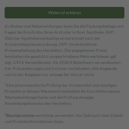
Widerruf erklären
Zu Risiken und Nebenwirkungen lesen Sie die Packungsbeilage und
fragen Sie Ihre Ärztin, Ihren Arzt oder in Ihrer Apotheke. AVP:
Üblicher Apothekenverkaufspreis berechnet nach der
Arzneimittelpreisverordnung. UVP: Unverbindliche
Preisempfehlung des Herstellers. Die angegebenen Preise
beinhalten die gesetzlich vorgeschriebene Mehrwertsteuer, ggf.
zzgl. 3,95 € Versandkosten. Ab 29,00 € Bestell­wert versand­kosten­
frei. Preisänderungen und Irrtümer vorbehalten. Alle Angebote
und Gratis-Beigaben nur solange der Vorrat reicht.
1
Eine pharmazeutische Prüfung der Arzneimittel und sonstigen
Produkte in deinem Warenkorb beinhaltet die Durchführung von
Wechselwirkungschecks und die Prüfung etwaiger
Anwendungshinweise des Herstellers.
2
Biozidprodukte
vorsichtig verwenden. Vor Gebrauch stets Etikett
und Produktinformationen lesen.