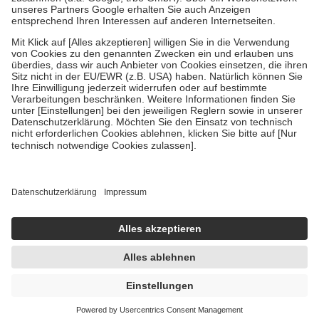
Um das Engagement der Versicherten für ihre eigene Gesundheit zu
stärken und die besondere Stellung der Familie zu unterstützen,
fallen
keine Zuzahlungen
an bei:
• Kindern und Jugendlichen bis zum vollendeten 18. Lebensjahr
mit Ausnahme der Fahrkosten
• Untersuchungen zur Vorsorge und Früherkennung, die von der
GKV getragen werden
• empfohlenen Schutzimpfungen
• Harn- und Blutteststreifen
Wir nutzen Trusted Shops als unabhängigen Dienstleister für die
Einholung von Bewertungen. Trusted Shops hat Maßnahmen
getroffen, um sicherzustellen, dass es sich um echte Bewertungen
handelt. Mehr Informationen findest du hier:
https://help.etrusted.com/hc/de/articles/4419944605341
Einige Bilder und Inhalte wurden unter Zuhilfenahme künstlicher
Intelligenz erstellt.
UVP:
9,30 €
7,69 €