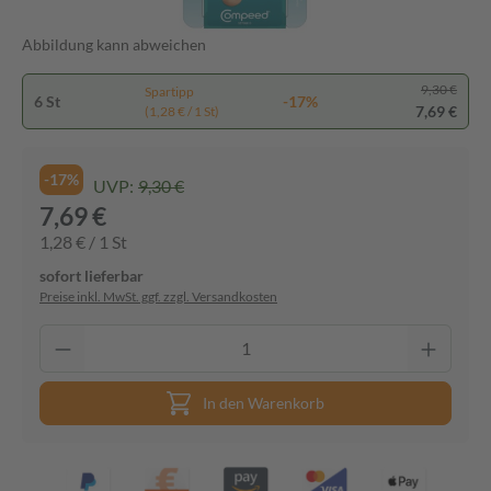
Abbildung kann abweichen
9,30 €
Spartipp
6 St
-17%
7,69 €
(1,28 € / 1 St)
-17%
UVP:
9,30 €
7,69 €
1,28 € / 1 St
sofort lieferbar
Preise inkl. MwSt. ggf. zzgl. Versandkosten
In den Warenkorb