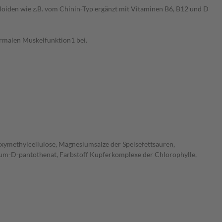
loiden wie z.B. vom Chinin-Typ ergänzt mit Vitaminen B6, B12 und D
ormalen Muskelfunktion1 bei.
xymethylcellulose, Magnesiumsalze der Speisefettsäuren,
lcium-D-pantothenat, Farbstoff Kupferkomplexe der Chlorophylle,