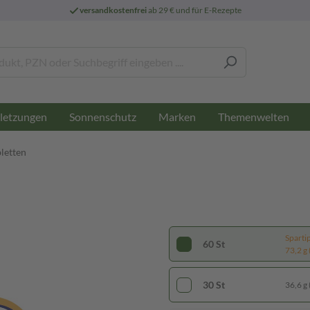
versandkostenfrei
ab 29 € und für E-Rezepte
letzungen
Sonnenschutz
Marken
Themenwelten
letten
Sparti
60 St
73,2 g 
30 St
36,6 g 