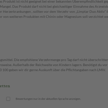
 Produkt ist nicht geeignet bei einer bekannten Überempfindlichkeit geg
ngel. Das Produkt darf nicht bei gleichzeitiger Einnahme des Arzneist
erzerkrankungen , sollten vor dem Verzehr von „Limptar Duo Aktiv“ i
 von weiteren Produkten mit Chinin oder Magnesium soll verzichtet werde
gsmittel. Die empfohlene Verzehrmenge pro Tag darf nicht überschritten
weise. Außerhalb der Reichweite von Kindern lagern. Benötigst du vor 
00 geben wir dir gerne Auskunft über die Pflichtangaben nach LMIV.
etten
Bewertungen nur in der aktuellen Sprache anzeigen.