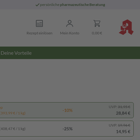
persönliche
pharmazeutische Beratung
Rezept einlösen
Mein Konto
0,00 €
Deine Vorteile
UVP:
31,95 €
pp
-10%
28,84 €
(393,99 € / 1 kg)
UVP:
19,96 €
-25%
(408,47 € / 1 kg)
14,95 €