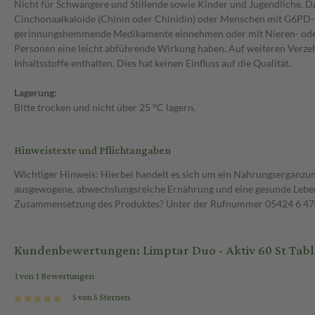
Nicht für Schwangere und Stillende sowie Kinder und Jugendliche. Das
Cinchonaalkaloide (Chinin oder Chinidin) oder Menschen mit G6PD-Ma
gerinnungshemmende Medikamente einnehmen oder mit Nieren- oder H
Personen eine leicht abführende Wirkung haben. Auf weiteren Verzehr
Inhaltsstoffe enthalten. Dies hat keinen Einfluss auf die Qualität.
Lagerung:
Bitte trocken und nicht über 25 °C lagern.
Hinweistexte und Pflichtangaben
Wichtiger Hinweis: Hierbei handelt es sich um ein Nahrungsergänzun
ausgewogene, abwechslungsreiche Ernährung und eine gesunde Lebens
Zusammensetzung des Produktes? Unter der Rufnummer 05424 6 470 1
Kundenbewertungen: Limptar Duo - Aktiv 60 St Tabl
1 von 1 Bewertungen
5 von 5 Sternen