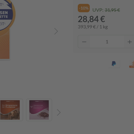
-10%
UVP:
31,95 €
28,84 €
393,99 € / 1 kg