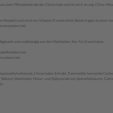
aus dem Pflanzenextrakt der Chinarinde und ist reich an sog. China-Alka
en Muskel1 und wird von Vitamin D unterstützt. Beide tragen zu einer n
ervensystems bei.
er Tageszeit und unabhängig von den Mahlzeiten. Nur für Erwachsene.
skelfunktion bei.
nsystems bei.
pylmethylcellulose), Chinarinden-Extrakt, Trennmittel (vernetzte Carbo
ol, Talkum), Stabilisator Mono- und Diglyceride von Speisefettsäuren, Ca
in.