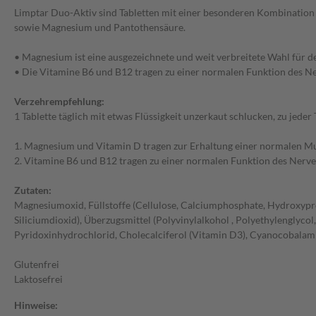
Limptar Duo-Aktiv sind Tabletten mit einer besonderen Kombination 
sowie Magnesium und Pantothensäure.
• Magnesium ist eine ausgezeichnete und weit verbreitete Wahl für d
• Die Vitamine B6 und B12 tragen zu einer normalen Funktion des N
Verzehrempfehlung:
1 Tablette täglich mit etwas Flüssigkeit unzerkaut schlucken, zu jed
1. Magnesium und Vitamin D tragen zur Erhaltung einer normalen Mu
2. Vitamine B6 und B12 tragen zu einer normalen Funktion des Nerve
Zutaten:
Magnesiumoxid, Füllstoffe (Cellulose, Calciumphosphate, Hydroxypro
Siliciumdioxid), Überzugsmittel (Polyvinylalkohol , Polyethylenglyc
Pyridoxinhydrochlorid, Cholecalciferol (Vitamin D3), Cyanocobalam
Glutenfrei
Laktosefrei
Hinweise: