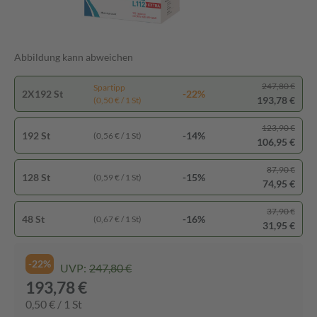
Abbildung kann abweichen
247,80 €
Spartipp
2X192 St
-22%
193,78 €
(0,50 € / 1 St)
123,90 €
192 St
-14%
(0,56 € / 1 St)
106,95 €
87,90 €
128 St
-15%
(0,59 € / 1 St)
74,95 €
37,90 €
48 St
-16%
(0,67 € / 1 St)
31,95 €
-22%
UVP:
247,80 €
193,78 €
0,50 € / 1 St