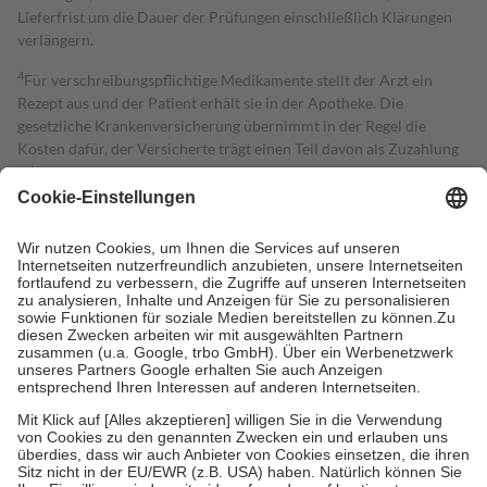
Lieferfrist um die Dauer der Prüfungen einschließlich Klärungen
verlängern.
4
Für verschreibungspflichtige Medikamente stellt der Arzt ein
Rezept aus und der Patient erhält sie in der Apotheke. Die
gesetzliche Krankenversicherung übernimmt in der Regel die
Kosten dafür, der Versicherte trägt einen Teil davon als Zuzahlung
mit.
Grundsätzlich leisten Mitglieder Zuzahlungen in Höhe von zehn
Prozent des Abgabepreises,
mindestens
jedoch
fünf Euro
und
höchstens zehn Euro.
Es sind jedoch nie mehr als die tatsächlichen
Kosten der Leistung zu entrichten.
Diese Regeln gelten grundsätzlich auch für Online-Apotheken.
Bei Heilmitteln und häuslicher Krankenpflege beträgt die
Zuzahlung zehn Prozent der Kosten sowie zehn Euro je
Verordnung.
Um das Engagement der Versicherten für ihre eigene Gesundheit zu
stärken und die besondere Stellung der Familie zu unterstützen,
fallen
keine Zuzahlungen
an bei:
• Kindern und Jugendlichen bis zum vollendeten 18. Lebensjahr
mit Ausnahme der Fahrkosten