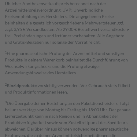
Üblicher Apothekenverkaufspreis berechnet nach der
Arzneimittelpreisverordnung. UVP: Unverbindliche
Preisempfehlung des Herstellers. Die angegebenen Preise
beinhalten die gesetzlich vorgeschriebene Mehrwertsteuer, ggf.
zzgl. 3,95 € Versandkosten. Ab 29,00 € Bestell­wert versand­kosten­
frei. Preisänderungen und Irrtümer vorbehalten. Alle Angebote
und Gratis-Beigaben nur solange der Vorrat reicht.
1
Eine pharmazeutische Prüfung der Arzneimittel und sonstigen
Produkte in deinem Warenkorb beinhaltet die Durchführung von
Wechselwirkungschecks und die Prüfung etwaiger
Anwendungshinweise des Herstellers.
2
Biozidprodukte
vorsichtig verwenden. Vor Gebrauch stets Etikett
und Produktinformationen lesen.
3
Die Übergabe deiner Bestellung an den Paketdienstleister erfolgt
bei uns werktags von Montag bis Freitag bis 18:00 Uhr. Der genaue
Lieferzeitpunkt kann je nach Region und in Abhängigkeit der
Produktverfügbarkeit sowie vom Zustellzeitpunkt des Spediteurs
abweichen. Darüber hinaus können notwendige pharmazeutische
Prüfungen, die zu deiner Arzneimittelsicherheit dienen, die