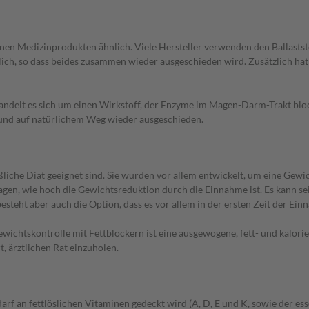
elnen Medizinprodukten ähnlich. Viele Hersteller verwenden den Ballasts
ich, so dass beides zusammen wieder ausgeschieden wird. Zusätzlich hat de
ei handelt es sich um einen Wirkstoff, der Enzyme im Magen-Darm-Trakt block
 und auf natürlichem Weg wieder ausgeschieden.
eßliche Diät geeignet sind. Sie wurden vor allem entwickelt, um eine Gew
gen, wie hoch die Gewichtsreduktion durch die Einnahme ist. Es kann sei
 besteht aber auch die Option, dass es vor allem in der ersten Zeit der
wichtskontrolle mit Fettblockern ist eine ausgewogene, fett- und kalo
, ärztlichen Rat einzuholen.
f an fettlöslichen Vitaminen gedeckt wird (A, D, E und K, sowie der esse