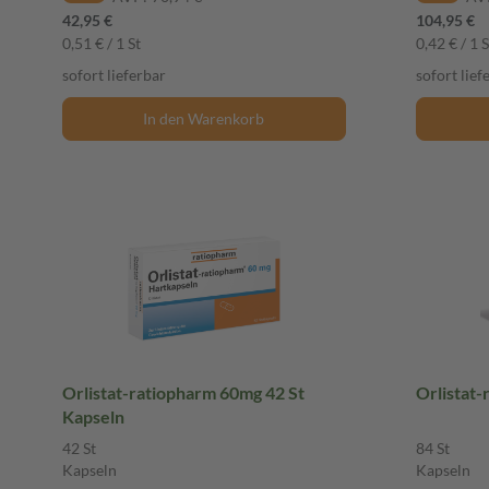
42,95 €
104,95 €
0,51 € / 1 St
0,42 € / 1 S
sofort lieferbar
sofort lief
In den Warenkorb
Orlistat-ratiopharm 60mg 42 St
Orlistat-
Kapseln
42 St
84 St
Kapseln
Kapseln