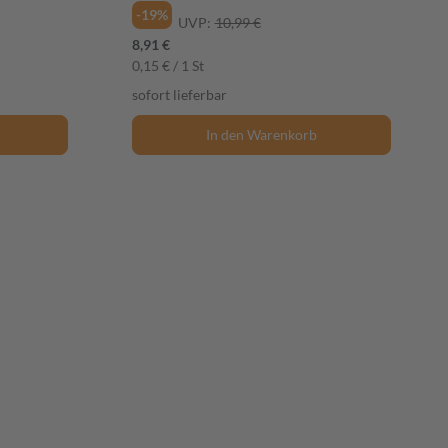
-19%
UVP:
10,99 €
8,91 €
0,15 € / 1 St
sofort lieferbar
In den Warenkorb