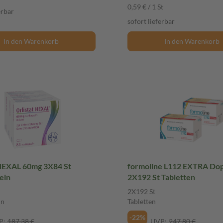
0,59 € / 1 St
erbar
sofort lieferbar
In den Warenkorb
In den Warenkorb
 HEXAL 60mg 3X84 St
formoline L112 EXTRA Do
eln
2X192 St Tabletten
2X192 St
ln
Tabletten
-22%
P:
187,38 €
UVP:
247,80 €