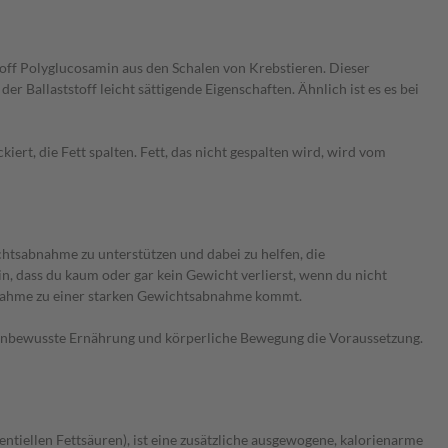
toff Polyglucosamin aus den Schalen von Krebstieren. Dieser
r Ballaststoff leicht sättigende Eigenschaften. Ähnlich ist es es bei
iert, die Fett spalten. Fett, das nicht gespalten wird, wird vom
ichtsabnahme zu unterstützen und dabei zu helfen, die
n, dass du kaum oder gar kein Gewicht verlierst, wenn du nicht
 Einnahme zu einer starken Gewichtsabnahme kommt.
rienbewusste Ernährung und körperliche Bewegung die Voraussetzung.
ntiellen Fettsäuren), ist eine zusätzliche ausgewogene, kalorienarme