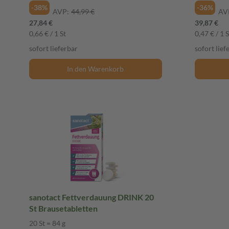
-38%
-36%
AVP:
44,99 €
AV
27,84 €
39,87 €
0,66 € / 1 St
0,47 € / 1 S
sofort lieferbar
sofort lief
In den Warenkorb
sanotact Fettverdauung DRINK 20
St Brausetabletten
20 St = 84 g