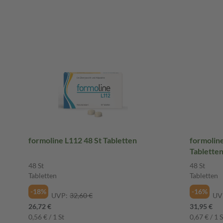
formoline L112 48 St Tabletten
formoline 
Tablette
48 St
48 St
Tabletten
Tabletten
-18%
-16%
UVP:
32,60 €
UV
26,72 €
31,95 €
0,56 € / 1 St
0,67 € / 1 S