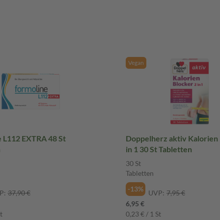
Vegan
L112 EXTRA 48 St
Doppelherz aktiv Kalorien
n
in 1 30 St Tabletten
30 St
Tabletten
-13%
P:
37,90 €
UVP:
7,95 €
6,95 €
t
0,23 € / 1 St