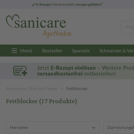
3
E-Rezept:
Heute bestellt,
morgen geliefert
Menü
Bestseller
Sparsets
Schmerzen & Ver
Abnehmen, Diät und Fasten
Fettblocker
Fettblocker
(17 Produkte)
Hersteller
Darreichungs