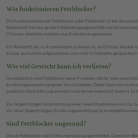
Wie funktionieren Fettblocker?
Die Funktionsweise der Fettblocker oder Fettbinder ist bei den einz
Ballaststoff hat eine große Fettbindungseigenschaft und ist unverdaul
Chitosan, ebenfalls meistens aus Krebstieren gewonnen.
Ein Wirkstoff, der in Arzneimitteln zu finden ist, ist Orlistat. Hierb
Körper auch nicht aufgenommen und nicht in Fettzellen gespeichert
Wie viel Gewicht kann ich verlieren?
Grundsätzlich sind Fettblocker keine Produkte, die für eine ausschli
Ernährungsumstellung besser durchzuhalten. Daher lässt sich nicht sa
zusätzlich die Ernährung umstellst und deinen Lebensstil änderst. Es
Zur längerfristigen Unterstützung einer Gewichtsabnahme und zur Ge
Vor einer längerfristigen Ernährungsumstellung ist es empfehlenswert
Sind Fettblocker ungesund?
Durch Fettblocker wird Fett unverdaut ausgeschieden. Damit der Bedar