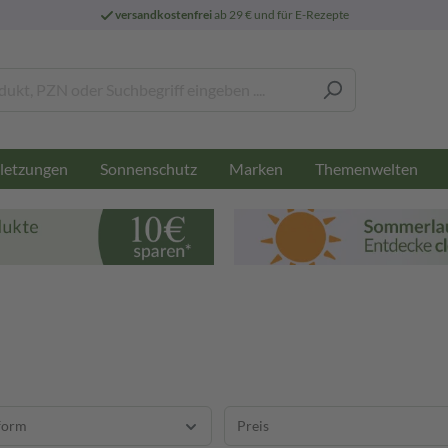
versandkostenfrei
ab 29 € und für E-Rezepte
letzungen
Sonnenschutz
Marken
Themenwelten
form
Preis