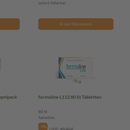
sofort lieferbar
In den Warenkorb
ppelpack
formoline L112 80 St Tabletten
80 St
Tabletten
-7%
UVP:
49,90 €