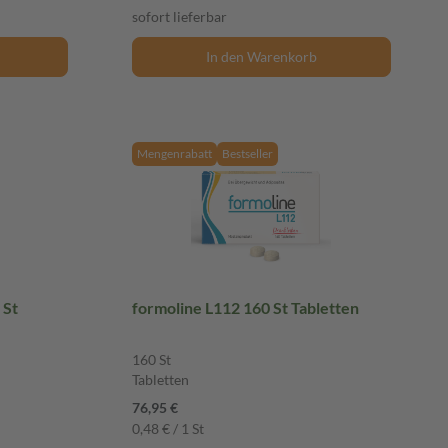
sofort lieferbar
In den Warenkorb
Mengenrabatt
Bestseller
 St
formoline L112 160 St Tabletten
160 St
Tabletten
76,95 €
0,48 € / 1 St