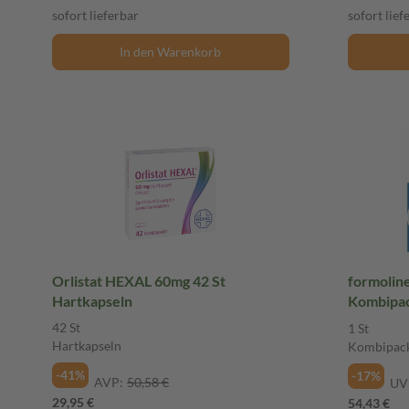
sofort lieferbar
sofort lief
In den Warenkorb
Orlistat HEXAL 60mg 42 St
formoline 
Hartkapseln
Kombipa
42 St
1 St
Hartkapseln
Kombipac
-41%
-17%
AVP:
50,58 €
UV
29,95 €
54,43 €