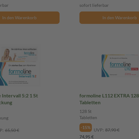
erbar
sofort lieferbar
In den Warenkorb
In den Warenkorb
Intervall 5:2 1 St
formoline L112 EXTRA 128
ckung
Tabletten
128 St
Tabletten
kung
-15%
UVP:
87,90 €
P:
65,50 €
74,95 €