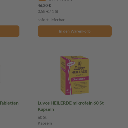
46,20 €
0,58 € / 1 St
sofort lieferbar
In den Warenkorb
Tabletten
Luvos HEILERDE mikrofein 60 St
Kapseln
60 St
Kapseln