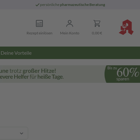
persönliche
pharmazeutische Beratung
Rezept einlösen
Mein Konto
0,00 €
Deine Vorteile