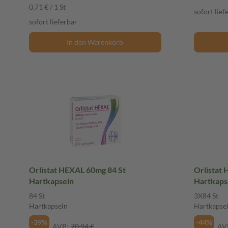
0,71 € / 1 St
sofort lief
sofort lieferbar
In den Warenkorb
Orlistat HEXAL 60mg 84 St
Orlistat
Hartkapseln
Hartkaps
84 St
3X84 St
Hartkapseln
Hartkapse
-39%
-44%
AVP:
70,94 €
AV