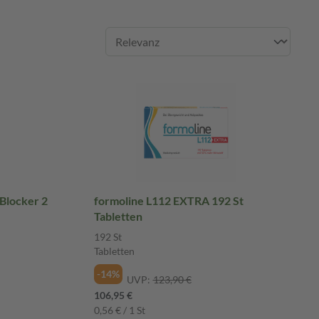
 Blocker 2
formoline L112 EXTRA 192 St
Tabletten
192 St
Tabletten
-14%
UVP:
123,90 €
106,95 €
0,56 € / 1 St