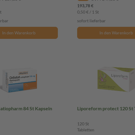
193,78 €
t
0,50 € / 1 St
erbar
sofort lieferbar
In den Warenkorb
In den Warenkorb
ratiopharm 84 St Kapseln
Liporeform protect 120 St 
120 St
Tabletten