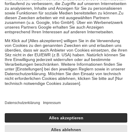
Diese Regeln gelten grundsätzlich auch für Online-Apotheken.
Bei Heilmitteln und häuslicher Krankenpflege beträgt die
Zuzahlung zehn Prozent der Kosten sowie zehn Euro je
Verordnung.
Um das Engagement der Versicherten für ihre eigene Gesundheit zu
stärken und die besondere Stellung der Familie zu unterstützen,
fallen
keine Zuzahlungen
an bei:
• Kindern und Jugendlichen bis zum vollendeten 18. Lebensjahr
mit Ausnahme der Fahrkosten
• Untersuchungen zur Vorsorge und Früherkennung, die von der
GKV getragen werden
• empfohlenen Schutzimpfungen
• Harn- und Blutteststreifen
Wir nutzen Trusted Shops als unabhängigen Dienstleister für die
Einholung von Bewertungen. Trusted Shops hat Maßnahmen
getroffen, um sicherzustellen, dass es sich um echte Bewertungen
handelt. Mehr Informationen findest du hier:
https://help.etrusted.com/hc/de/articles/4419944605341
Einige Bilder und Inhalte wurden unter Zuhilfenahme künstlicher
Intelligenz erstellt.