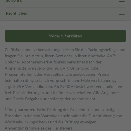
So geht's
Rechtliches
Widerruf erklären
Zu Risiken und Nebenwirkungen lesen Sie die Packungsbeilage und
fragen Sie Ihre Ärztin, Ihren Arzt oder in Ihrer Apotheke. AVP:
Üblicher Apothekenverkaufspreis berechnet nach der
Arzneimittelpreisverordnung. UVP: Unverbindliche
Preisempfehlung des Herstellers. Die angegebenen Preise
beinhalten die gesetzlich vorgeschriebene Mehrwertsteuer, ggf.
zzgl. 3,95 € Versandkosten. Ab 29,00 € Bestell­wert versand­kosten­
frei. Preisänderungen und Irrtümer vorbehalten. Alle Angebote
und Gratis-Beigaben nur solange der Vorrat reicht.
1
Eine pharmazeutische Prüfung der Arzneimittel und sonstigen
Produkte in deinem Warenkorb beinhaltet die Durchführung von
Wechselwirkungschecks und die Prüfung etwaiger
Anwendungshinweise des Herstellers.