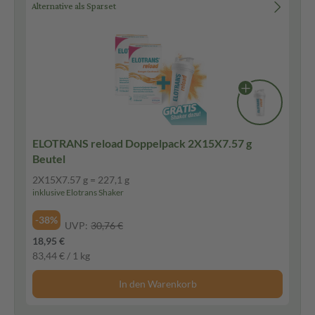
Alternative als Sparset
ELOTRANS reload Doppelpack 2X15X7.57 g
Beutel
2X15X7.57 g = 227,1 g
inklusive Elotrans Shaker
-38%
UVP:
30,76 €
18,95 €
83,44 € / 1 kg
In den Warenkorb