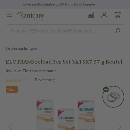
e
persönliche
pharmazeutische Beratung
Dreierpackungen
ELOTRANS reload 3er Set 3X15X7.57 g Beutel
inklusive Elotrans Armband
1 Bewertung
Vegan