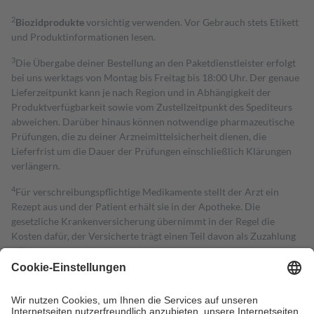
2
Biozidprodukte
vorsichtig verwenden. Vor Gebrauch stets Etikett
und Produktinformationen lesen.
3
Die Übergabe deiner Bestellung an den Paketdienstleister erfolgt
bei uns werktags von Montag bis Freitag bis 18:00 Uhr. Der genaue
Lieferzeitpunkt kann je nach Region und in Abhängigkeit der
Produktverfügbarkeit sowie vom Zustellzeitpunkt des Spediteurs
abweichen. Darüber hinaus können notwendige pharmazeutische
Prüfungen, die zu deiner Arzneimittelsicherheit dienen, die
Lieferfrist um die Dauer der Prüfungen einschließlich Klärungen
verlängern.
4
Für verschreibungspflichtige Medikamente stellt der Arzt ein
Rezept aus und der Patient erhält sie in der Apotheke. Die
gesetzliche Krankenversicherung übernimmt in der Regel die
Kosten dafür, der Versicherte trägt einen Teil davon als Zuzahlung
mit.
Grundsätzlich leisten Mitglieder Zuzahlungen in Höhe von zehn
Prozent des Abgabepreises,
mindestens
jedoch
fünf Euro
und
höchstens zehn Euro.
Es sind jedoch nie mehr als die tatsächlichen
Kosten der Leistung zu entrichten.