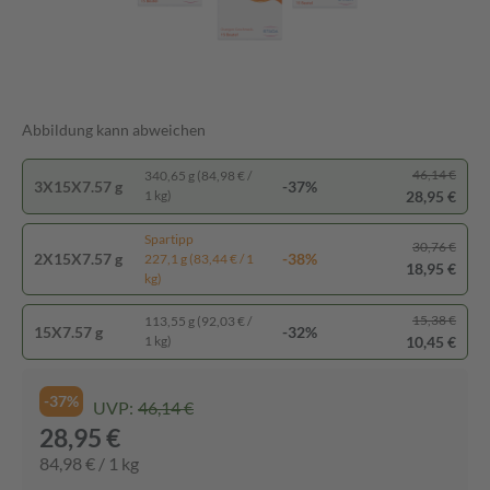
Abbildung kann abweichen
46,14 €
340,65 g (84,98 € /
3X15X7.57 g
-37%
28,95 €
1 kg)
Spartipp
30,76 €
2X15X7.57 g
-38%
227,1 g (83,44 € / 1
18,95 €
kg)
15,38 €
113,55 g (92,03 € /
15X7.57 g
-32%
10,45 €
1 kg)
-37%
UVP:
46,14 €
28,95 €
84,98 € / 1 kg