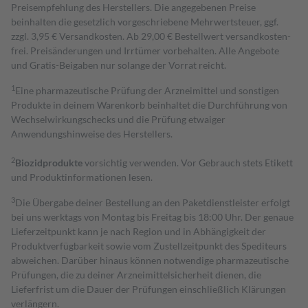
Preisempfehlung des Herstellers. Die angegebenen Preise
beinhalten die gesetzlich vorgeschriebene Mehrwertsteuer, ggf.
zzgl. 3,95 € Versandkosten. Ab 29,00 € Bestell­wert versand­kosten­
frei. Preisänderungen und Irrtümer vorbehalten. Alle Angebote
und Gratis-Beigaben nur solange der Vorrat reicht.
1
Eine pharmazeutische Prüfung der Arzneimittel und sonstigen
Produkte in deinem Warenkorb beinhaltet die Durchführung von
Wechselwirkungschecks und die Prüfung etwaiger
Anwendungshinweise des Herstellers.
2
Biozidprodukte
vorsichtig verwenden. Vor Gebrauch stets Etikett
und Produktinformationen lesen.
3
Die Übergabe deiner Bestellung an den Paketdienstleister erfolgt
bei uns werktags von Montag bis Freitag bis 18:00 Uhr. Der genaue
Lieferzeitpunkt kann je nach Region und in Abhängigkeit der
Produktverfügbarkeit sowie vom Zustellzeitpunkt des Spediteurs
abweichen. Darüber hinaus können notwendige pharmazeutische
Prüfungen, die zu deiner Arzneimittelsicherheit dienen, die
Lieferfrist um die Dauer der Prüfungen einschließlich Klärungen
verlängern.