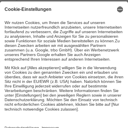
4
Für verschreibungspflichtige Medikamente stellt der Arzt ein
Rezept aus und der Patient erhält sie in der Apotheke. Die
gesetzliche Krankenversicherung übernimmt in der Regel die
Kosten dafür, der Versicherte trägt einen Teil davon als Zuzahlung
mit.
Grundsätzlich leisten Mitglieder Zuzahlungen in Höhe von zehn
Prozent des Abgabepreises,
mindestens
jedoch
fünf Euro
und
höchstens zehn Euro.
Es sind jedoch nie mehr als die tatsächlichen
Kosten der Leistung zu entrichten.
Diese Regeln gelten grundsätzlich auch für Online-Apotheken.
Bei Heilmitteln und häuslicher Krankenpflege beträgt die
Zuzahlung zehn Prozent der Kosten sowie zehn Euro je
Verordnung.
Um das Engagement der Versicherten für ihre eigene Gesundheit zu
stärken und die besondere Stellung der Familie zu unterstützen,
fallen
keine Zuzahlungen
an bei:
• Kindern und Jugendlichen bis zum vollendeten 18. Lebensjahr
mit Ausnahme der Fahrkosten
• Untersuchungen zur Vorsorge und Früherkennung, die von der
GKV getragen werden