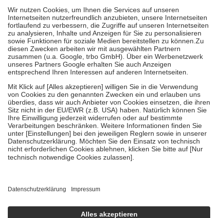
höchstens zehn Euro.
Es sind jedoch nie mehr als die tatsächlichen
Kosten der Leistung zu entrichten.
Diese Regeln gelten grundsätzlich auch für Online-Apotheken.
Bei Heilmitteln und häuslicher Krankenpflege beträgt die
Zuzahlung zehn Prozent der Kosten sowie zehn Euro je
Verordnung.
Um das Engagement der Versicherten für ihre eigene Gesundheit zu
stärken und die besondere Stellung der Familie zu unterstützen,
fallen
keine Zuzahlungen
an bei:
• Kindern und Jugendlichen bis zum vollendeten 18. Lebensjahr
mit Ausnahme der Fahrkosten
• Untersuchungen zur Vorsorge und Früherkennung, die von der
GKV getragen werden
• empfohlenen Schutzimpfungen
• Harn- und Blutteststreifen
Wir nutzen Trusted Shops als unabhängigen Dienstleister für die
Einholung von Bewertungen. Trusted Shops hat Maßnahmen
getroffen, um sicherzustellen, dass es sich um echte Bewertungen
handelt. Mehr Informationen findest du hier:
https://help.etrusted.com/hc/de/articles/4419944605341