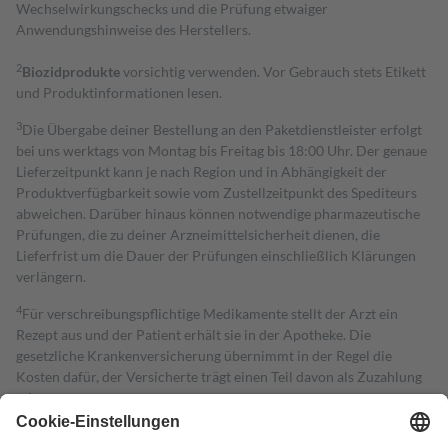
Wechselwirkungschecks und die Prüfung etwaiger
Anwendungshinweise des Herstellers.
2
Biozidprodukte
vorsichtig verwenden. Vor Gebrauch stets Etikett
und Produktinformationen lesen.
3
Die Übergabe deiner Bestellung an den Paketdienstleister erfolgt
bei uns werktags von Montag bis Freitag bis 18:00 Uhr. Der genaue
Lieferzeitpunkt kann je nach Region und in Abhängigkeit der
Produktverfügbarkeit sowie vom Zustellzeitpunkt des Spediteurs
abweichen. Darüber hinaus können notwendige pharmazeutische
Prüfungen, die zu deiner Arzneimittelsicherheit dienen, die
Lieferfrist um die Dauer der Prüfungen einschließlich Klärungen
verlängern.
4
Für verschreibungspflichtige Medikamente stellt der Arzt ein
Rezept aus und der Patient erhält sie in der Apotheke. Die
gesetzliche Krankenversicherung übernimmt in der Regel die
Kosten dafür, der Versicherte trägt einen Teil davon als Zuzahlung
mit.
Grundsätzlich leisten Mitglieder Zuzahlungen in Höhe von zehn
Prozent des Abgabepreises,
mindestens
jedoch
fünf Euro
und