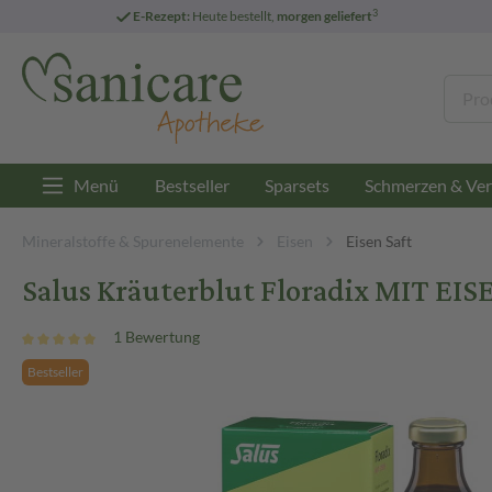
3
E-Rezept:
Heute bestellt,
morgen geliefert
Menü
Bestseller
Sparsets
Schmerzen & Ver
Mineralstoffe & Spurenelemente
Eisen
Eisen Saft
Salus Kräuterblut Floradix MIT EI
1 Bewertung
Bestseller