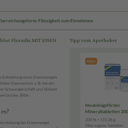
Darreichungsform: Flüssigkeit zum Einnehmen
blut Floradix MIT EISEN
Tipp vom Apotheker
Vegan
ie Entstehung eines Eisenmangels
htem Eisenverlust, z. B. bei der
er Schwangerschaft und Stillzeit
vertzucker. Bitte
Neukönigsförder
 es?
Mineraltabletten 200
Überzogene Tablett
200 St = 115,36 g
nterstützung bei Eisenmangel
Überzogene Tabletten