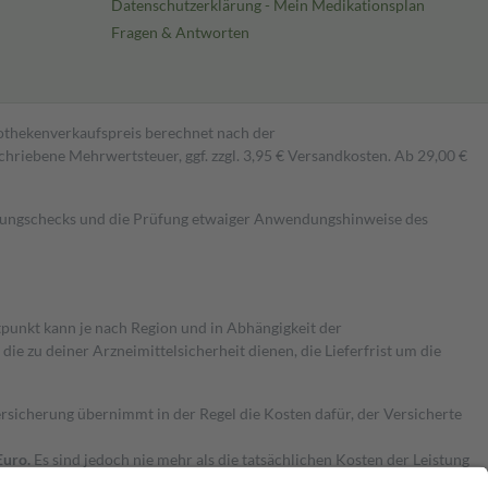
Datenschutzerklärung - Mein Medikationsplan
Fragen & Antworten
pothekenverkaufspreis berechnet nach der
hriebene Mehrwertsteuer, ggf. zzgl. 3,95 € Versandkosten. Ab 29,00 €
kungschecks und die Prüfung etwaiger Anwendungshinweise des
itpunkt kann je nach Region und in Abhängigkeit der
 zu deiner Arzneimittelsicherheit dienen, die Lieferfrist um die
ersicherung übernimmt in der Regel die Kosten dafür, der Versicherte
Euro.
Es sind jedoch nie mehr als die tatsächlichen Kosten der Leistung