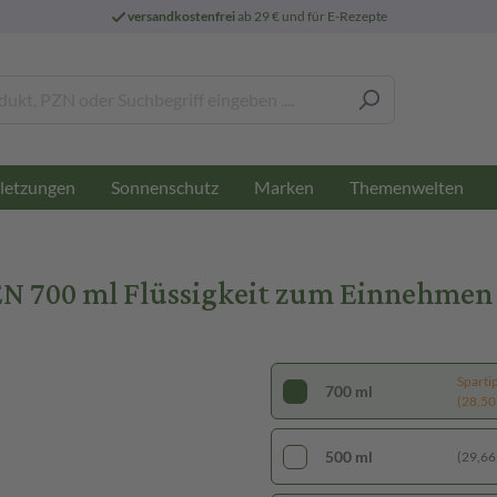
versandkostenfrei
ab 29 € und für E-Rezepte
letzungen
Sonnenschutz
Marken
Themenwelten
SEN 700 ml Flüssigkeit zum Einnehmen
Sparti
700 ml
(28,50 €
500 ml
(29,66 €