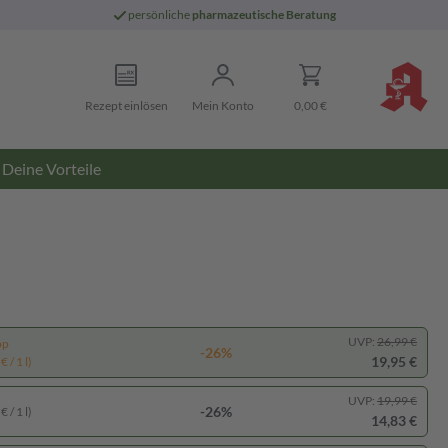
persönliche
pharmazeutische Beratung
Rezept einlösen
Mein Konto
0,00 €
Deine Vorteile
UVP:
26,99 €
pp
-26%
19,95 €
 / 1 l)
UVP:
19,99 €
-26%
 / 1 l)
14,83 €