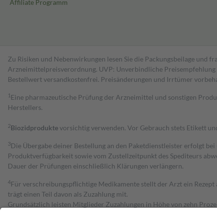
Affiliate Programm
Zu Risiken und Nebenwirkungen lesen Sie die Packungsbeilage und fra
Arzneimittelpreisverordnung. UVP: Unverbindliche Preisempfehlung de
Bestell­wert versand­kosten­frei. Preisänderungen und Irrtümer vorbeh
1
Eine pharmazeutische Prüfung der Arzneimittel und sonstigen Pro
Herstellers.
2
Biozidprodukte
vorsichtig verwenden. Vor Gebrauch stets Etikett u
3
Die Übergabe deiner Bestellung an den Paketdienstleister erfolgt bei
Produktverfügbarkeit sowie vom Zustellzeitpunkt des Spediteurs abwe
Dauer der Prüfungen einschließlich Klärungen verlängern.
4
Für verschreibungspflichtige Medikamente stellt der Arzt ein Rezept 
trägt einen Teil davon als Zuzahlung mit.
Grundsätzlich leisten Mitglieder Zuzahlungen in Höhe von zehn Proz
zu entrichten.