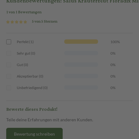
Kundenbewertungen: Salus Kräuterblut Floradix MI
erfolgt idealerweise gekühlt und etwa eine halbe Stunde vor den Mahl
Flasche gut geschüttelt werden. Bei Fragen zur Dauer der Anwendung
1 von 1 Bewertungen
konsultiert werden.
5 von 5 Sternen
Perfekt (1)
100%
Sehr gut (0)
0%
Gut (0)
0%
Akzeptierbar (0)
0%
Unbefriedigend (0)
0%
Bewerte dieses Produkt!
Teile deine Erfahrungen mit anderen Kunden.
Bewertung schreiben