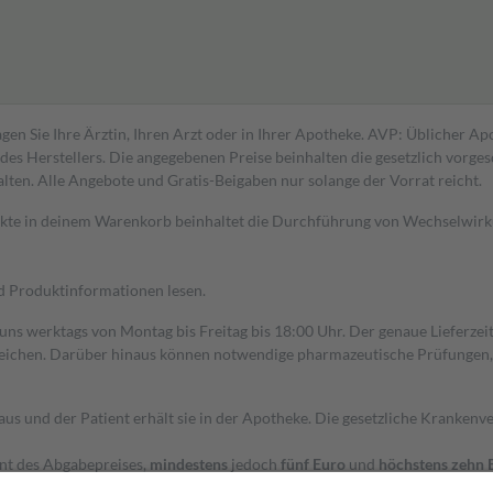
gen Sie Ihre Ärztin, Ihren Arzt oder in Ihrer Apotheke. AVP: Üblicher A
s Herstellers. Die angegebenen Preise beinhalten die gesetzlich vorgesc
alten. Alle Angebote und Gratis-Beigaben nur solange der Vorrat reicht.
dukte in deinem Warenkorb beinhaltet die Durchführung von Wechselwir
nd Produktinformationen lesen.
 uns werktags von Montag bis Freitag bis 18:00 Uhr. Der genaue Lieferze
ichen. Darüber hinaus können notwendige pharmazeutische Prüfungen, die
aus und der Patient erhält sie in der Apotheke. Die gesetzliche Krankenv
ent des Abgabepreises,
mindestens
jedoch
fünf Euro
und
höchstens zehn 