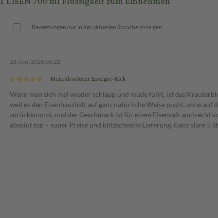
T EISEN 700 ml Flüssigkeit zum Einnehmen
zeiten. Vor Gebrauch sollte die
 sollte ein Arzt oder Apotheker
Bewertungen nur in der aktuellen Sprache anzeigen.
18. Juni 2026 06:22
Mein absoluter Energie-Kick
Wenn man sich mal wieder schlapp und müde fühlt, ist das Kräuterblu
weil es den Eisenhaushalt auf ganz natürliche Weise pusht, ohne auf 
zurückkommt, und der Geschmack ist für einen Eisensaft auch echt 
absolut top – super Preise und blitzschnelle Lieferung. Ganz klare 5 S