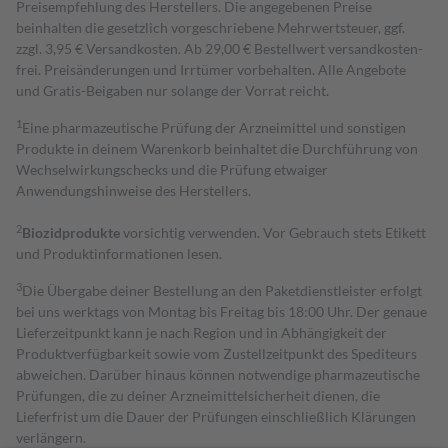
Preisempfehlung des Herstellers. Die angegebenen Preise
beinhalten die gesetzlich vorgeschriebene Mehrwertsteuer, ggf.
zzgl. 3,95 € Versandkosten. Ab 29,00 € Bestell­wert versand­kosten­
frei. Preisänderungen und Irrtümer vorbehalten. Alle Angebote
und Gratis-Beigaben nur solange der Vorrat reicht.
1
Eine pharmazeutische Prüfung der Arzneimittel und sonstigen
Produkte in deinem Warenkorb beinhaltet die Durchführung von
Wechselwirkungschecks und die Prüfung etwaiger
Anwendungshinweise des Herstellers.
2
Biozidprodukte
vorsichtig verwenden. Vor Gebrauch stets Etikett
und Produktinformationen lesen.
3
Die Übergabe deiner Bestellung an den Paketdienstleister erfolgt
bei uns werktags von Montag bis Freitag bis 18:00 Uhr. Der genaue
Lieferzeitpunkt kann je nach Region und in Abhängigkeit der
Produktverfügbarkeit sowie vom Zustellzeitpunkt des Spediteurs
abweichen. Darüber hinaus können notwendige pharmazeutische
Prüfungen, die zu deiner Arzneimittelsicherheit dienen, die
Lieferfrist um die Dauer der Prüfungen einschließlich Klärungen
verlängern.