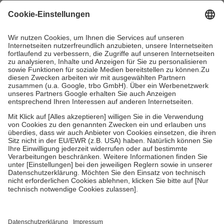
4
Für verschreibungspflichtige Medikamente stellt der Arzt ein
Rezept aus und der Patient erhält sie in der Apotheke. Die
gesetzliche Krankenversicherung übernimmt in der Regel die
Kosten dafür, der Versicherte trägt einen Teil davon als Zuzahlung
mit.
Grundsätzlich leisten Mitglieder Zuzahlungen in Höhe von zehn
Prozent des Abgabepreises,
mindestens
jedoch
fünf Euro
und
höchstens zehn Euro.
Es sind jedoch nie mehr als die tatsächlichen
Kosten der Leistung zu entrichten.
Diese Regeln gelten grundsätzlich auch für Online-Apotheken.
Bei Heilmitteln und häuslicher Krankenpflege beträgt die
Zuzahlung zehn Prozent der Kosten sowie zehn Euro je
Verordnung.
Um das Engagement der Versicherten für ihre eigene Gesundheit zu
stärken und die besondere Stellung der Familie zu unterstützen,
fallen
keine Zuzahlungen
an bei:
• Kindern und Jugendlichen bis zum vollendeten 18. Lebensjahr
mit Ausnahme der Fahrkosten
• Untersuchungen zur Vorsorge und Früherkennung, die von der
GKV getragen werden
• empfohlenen Schutzimpfungen