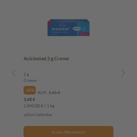
nd
Aciclostad 2 g Creme
2 g
1 St
Creme
Spa
-32%
-4
AVP:
5,41 €
3,68 €
28,
1.840,00 € / 1 kg
sof
sofort lieferbar
In den Warenkorb