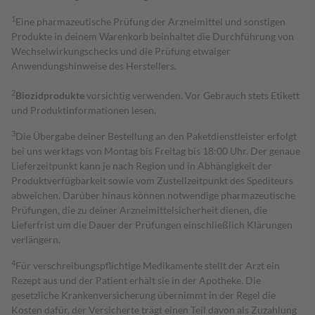
1
Eine pharmazeutische Prüfung der Arzneimittel und sonstigen
Produkte in deinem Warenkorb beinhaltet die Durchführung von
Wechselwirkungschecks und die Prüfung etwaiger
Anwendungshinweise des Herstellers.
2
Biozidprodukte
vorsichtig verwenden. Vor Gebrauch stets Etikett
und Produktinformationen lesen.
3
Die Übergabe deiner Bestellung an den Paketdienstleister erfolgt
bei uns werktags von Montag bis Freitag bis 18:00 Uhr. Der genaue
Lieferzeitpunkt kann je nach Region und in Abhängigkeit der
Produktverfügbarkeit sowie vom Zustellzeitpunkt des Spediteurs
abweichen. Darüber hinaus können notwendige pharmazeutische
Prüfungen, die zu deiner Arzneimittelsicherheit dienen, die
Lieferfrist um die Dauer der Prüfungen einschließlich Klärungen
verlängern.
4
Für verschreibungspflichtige Medikamente stellt der Arzt ein
Rezept aus und der Patient erhält sie in der Apotheke. Die
gesetzliche Krankenversicherung übernimmt in der Regel die
Kosten dafür, der Versicherte trägt einen Teil davon als Zuzahlung