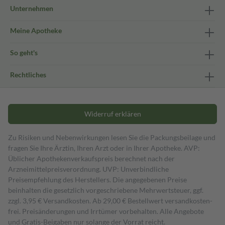
Unternehmen
Meine Apotheke
So geht's
Rechtliches
Widerruf erklären
Zu Risiken und Nebenwirkungen lesen Sie die Packungsbeilage und
fragen Sie Ihre Ärztin, Ihren Arzt oder in Ihrer Apotheke. AVP:
Üblicher Apothekenverkaufspreis berechnet nach der
Arzneimittelpreisverordnung. UVP: Unverbindliche
Preisempfehlung des Herstellers. Die angegebenen Preise
beinhalten die gesetzlich vorgeschriebene Mehrwertsteuer, ggf.
zzgl. 3,95 € Versandkosten. Ab 29,00 € Bestell­wert versand­kosten­
frei. Preisänderungen und Irrtümer vorbehalten. Alle Angebote
und Gratis-Beigaben nur solange der Vorrat reicht.