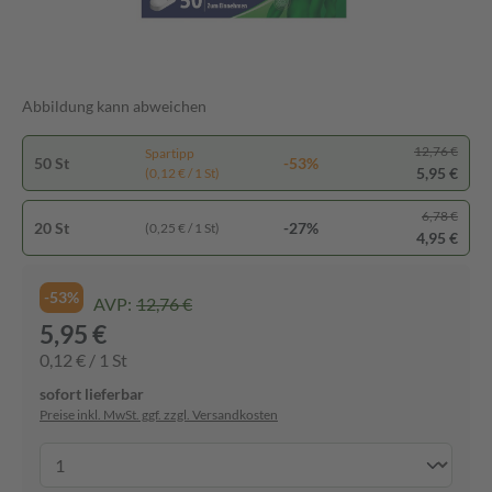
Abbildung kann abweichen
12,76 €
Spartipp
50 St
-53%
5,95 €
(0,12 € / 1 St)
6,78 €
20 St
-27%
(0,25 € / 1 St)
4,95 €
-53%
AVP:
12,76 €
5,95 €
0,12 € / 1 St
sofort lieferbar
Preise inkl. MwSt. ggf. zzgl. Versandkosten