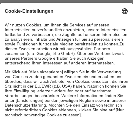
mit.
Grundsätzlich leisten Mitglieder Zuzahlungen in Höhe von zehn
Prozent des Abgabepreises,
mindestens
jedoch
fünf Euro
und
höchstens zehn Euro.
Es sind jedoch nie mehr als die tatsächlichen
Kosten der Leistung zu entrichten.
Diese Regeln gelten grundsätzlich auch für Online-Apotheken.
Bei Heilmitteln und häuslicher Krankenpflege beträgt die
Zuzahlung zehn Prozent der Kosten sowie zehn Euro je
Verordnung.
Um das Engagement der Versicherten für ihre eigene Gesundheit zu
stärken und die besondere Stellung der Familie zu unterstützen,
fallen
keine Zuzahlungen
an bei:
• Kindern und Jugendlichen bis zum vollendeten 18. Lebensjahr
mit Ausnahme der Fahrkosten
• Untersuchungen zur Vorsorge und Früherkennung, die von der
GKV getragen werden
• empfohlenen Schutzimpfungen
• Harn- und Blutteststreifen
Wir nutzen Trusted Shops als unabhängigen Dienstleister für die
Einholung von Bewertungen. Trusted Shops hat Maßnahmen