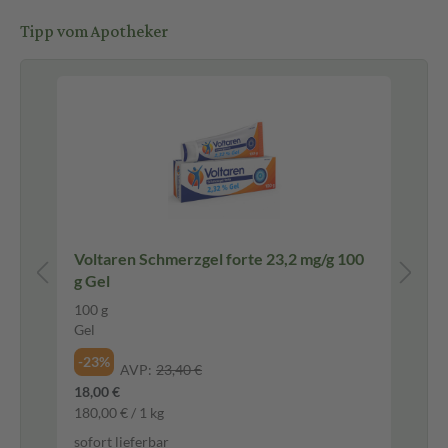
Tipp vom Apotheker
I
Voltaren Schmerzgel forte 23,2 mg/g 100
Th
g Gel
RÜ
100 g
2 S
Gel
13,
6,9
-23%
AVP:
23,40 €
sof
18,00 €
180,00 € / 1 kg
sofort lieferbar