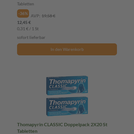
Tabletten
-36%
AVP:
19,58 €
12,45 €
0,31 € / 1 St
sofort lieferbar
In den Warenkorb
Thomapyrin CLASSIC Doppelpack 2X20 St
Tabletten