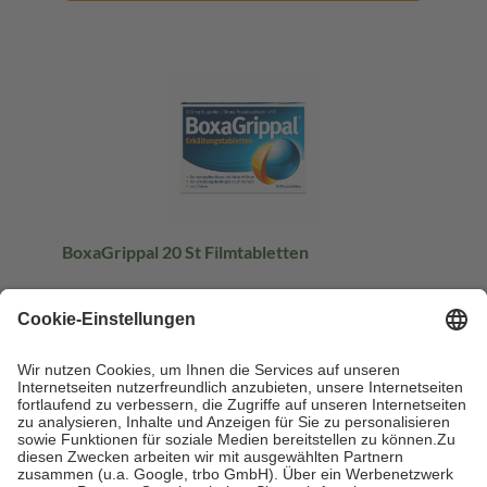
BoxaGrippal 20 St Filmtabletten
20 St
Filmtabletten
-21%
AVP:
14,99 €
11,91 €
0,60 € / 1 St
sofort lieferbar