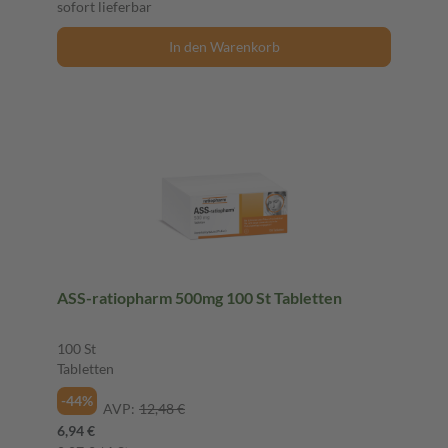
sofort lieferbar
In den Warenkorb
ASS-ratiopharm 500mg 100 St Tabletten
100 St
Tabletten
-44%
AVP:
12,48 €
6,94 €