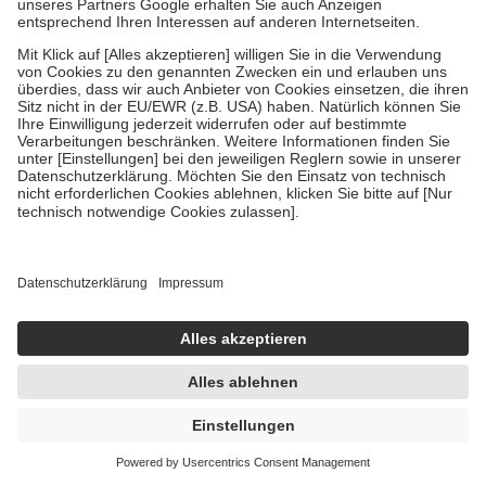
In den Warenkorb
NUROFEN 200mg Lemon 48 St
Schmelztabletten
48 St
Schmelztabletten
-24%
AVP:
34,30 €
25,95 €
0,54 € / 1 St
sofort lieferbar