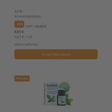
12 St
Schmelztabletten
-30%
AVP:
11,50 €
8,05 €
0,67 € / 1 St
sofort lieferbar
In den Warenkorb
Pflanzlich