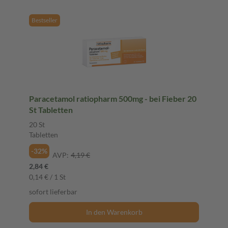
Bestseller
Paracetamol ratiopharm 500mg - bei Fieber 20
St Tabletten
20 St
Tabletten
-32%
AVP:
4,19 €
2,84 €
0,14 € / 1 St
sofort lieferbar
In den Warenkorb