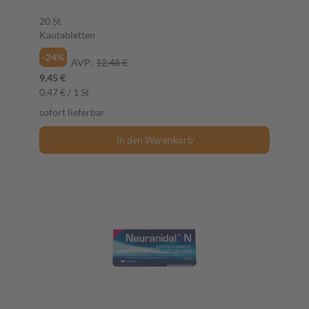
20 St
Kautabletten
-24%
AVP:
12,48 €
9,45 €
0,47 € / 1 St
sofort lieferbar
In den Warenkorb