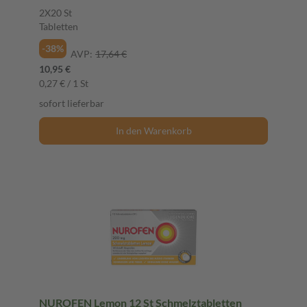
2X20 St
Tabletten
-38%
AVP:
17,64 €
10,95 €
0,27 € / 1 St
sofort lieferbar
In den Warenkorb
NUROFEN Lemon 12 St Schmelztabletten