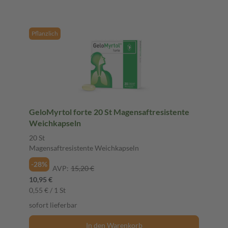
Pflanzlich
GeloMyrtol forte 20 St Magensaftresistente
Weichkapseln
20 St
Magensaftresistente Weichkapseln
-28%
AVP:
15,20 €
10,95 €
0,55 € / 1 St
sofort lieferbar
In den Warenkorb