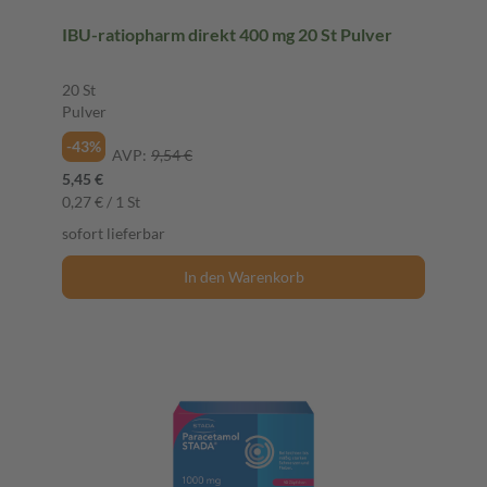
IBU-ratiopharm direkt 400 mg 20 St Pulver
20 St
Pulver
-43%
AVP:
9,54 €
5,45 €
0,27 € / 1 St
sofort lieferbar
In den Warenkorb