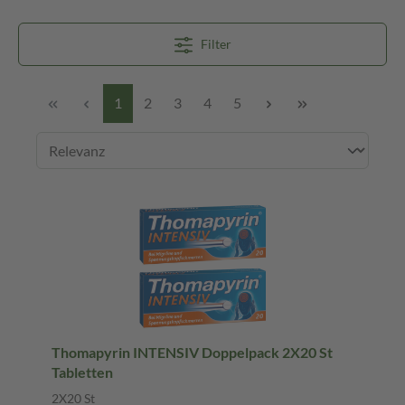
Filter
1
2
3
4
5
Thomapyrin INTENSIV Doppelpack 2X20 St
Tabletten
2X20 St