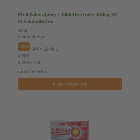
Pfeil Zahnschmerz-Tabletten forte 400mg 20
St Filmtabletten
20 St
Filmtabletten
-37%
AVP:
10,98 €
6,90 €
0,35 € / 1 St
sofort lieferbar
In den Warenkorb