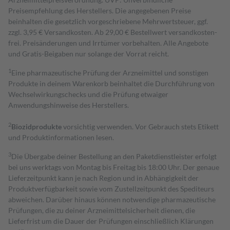
Preisempfehlung des Herstellers. Die angegebenen Preise
beinhalten die gesetzlich vorgeschriebene Mehrwertsteuer, ggf.
zzgl. 3,95 € Versandkosten. Ab 29,00 € Bestell­wert versand­kosten­
frei. Preisänderungen und Irrtümer vorbehalten. Alle Angebote
und Gratis-Beigaben nur solange der Vorrat reicht.
1
Eine pharmazeutische Prüfung der Arzneimittel und sonstigen
Produkte in deinem Warenkorb beinhaltet die Durchführung von
Wechselwirkungschecks und die Prüfung etwaiger
Anwendungshinweise des Herstellers.
2
Biozidprodukte
vorsichtig verwenden. Vor Gebrauch stets Etikett
und Produktinformationen lesen.
3
Die Übergabe deiner Bestellung an den Paketdienstleister erfolgt
bei uns werktags von Montag bis Freitag bis 18:00 Uhr. Der genaue
Lieferzeitpunkt kann je nach Region und in Abhängigkeit der
Produktverfügbarkeit sowie vom Zustellzeitpunkt des Spediteurs
abweichen. Darüber hinaus können notwendige pharmazeutische
Prüfungen, die zu deiner Arzneimittelsicherheit dienen, die
Lieferfrist um die Dauer der Prüfungen einschließlich Klärungen