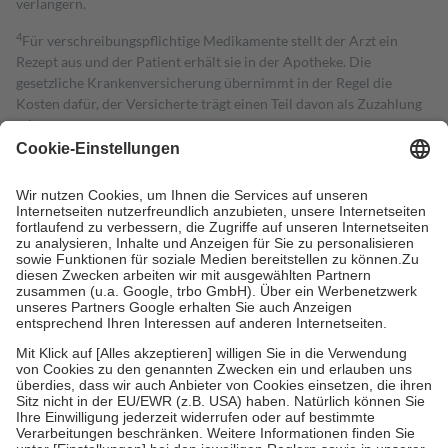
verlängern.
4
Für verschreibungspflichtige Medikamente stellt der Arzt ein
Rezept aus und der Patient erhält sie in der Apotheke. Die
gesetzliche Krankenversicherung übernimmt in der Regel die
Kosten dafür, der Versicherte trägt einen Teil davon als Zuzahlung
mit.
Grundsätzlich leisten Mitglieder Zuzahlungen in Höhe von zehn
Prozent des Abgabepreises,
mindestens
jedoch
fünf Euro
und
höchstens zehn Euro.
Es sind jedoch nie mehr als die tatsächlichen
Kosten der Leistung zu entrichten.
Diese Regeln gelten grundsätzlich auch für Online-Apotheken.
Bei Heilmitteln und häuslicher Krankenpflege beträgt die
Zuzahlung zehn Prozent der Kosten sowie zehn Euro je
Verordnung.
Um das Engagement der Versicherten für ihre eigene Gesundheit zu
stärken und die besondere Stellung der Familie zu unterstützen,
fallen
keine Zuzahlungen
an bei:
• Kindern und Jugendlichen bis zum vollendeten 18. Lebensjahr
mit Ausnahme der Fahrkosten
• Untersuchungen zur Vorsorge und Früherkennung, die von der
GKV getragen werden