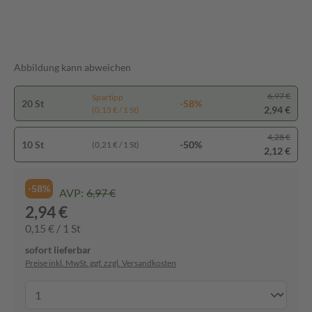
Abbildung kann abweichen
6,97 €
Spartipp
20 St
-58%
2,94 €
(0,15 € / 1 St)
4,28 €
10 St
-50%
(0,21 € / 1 St)
2,12 €
-58%
AVP:
6,97 €
2,94 €
0,15 € / 1 St
sofort lieferbar
Preise inkl. MwSt. ggf. zzgl. Versandkosten