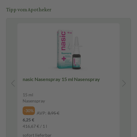
Tipp vom Apotheker
E
nasic Nasenspray 15 ml Nasenspray
Be
10
15 ml
10 
Nasenspray
Au
-30%
-1
AVP:
8,95 €
6,25 €
7,9
416,67 € / 1 l
794
sofort lieferbar
sof