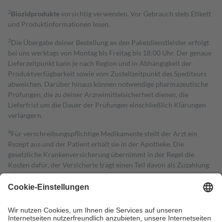
2
Biozidprodukte
vorsichtig verwenden. Vor Gebrauch stets Etikett
und Produktinformationen lesen.
3
Die Übergabe deiner Bestellung an den Paketdienstleister erfolgt
bei uns werktags von Montag bis Freitag bis 18:00 Uhr. Der genaue
Lieferzeitpunkt kann je nach Region und in Abhängigkeit der
Produktverfügbarkeit sowie vom Zustellzeitpunkt des Spediteurs
abweichen. Darüber hinaus können notwendige pharmazeutische
Prüfungen, die zu deiner Arzneimittelsicherheit dienen, die
Lieferfrist um die Dauer der Prüfungen einschließlich Klärungen
verlängern.
4
Für verschreibungspflichtige Medikamente stellt der Arzt ein
Rezept aus und der Patient erhält sie in der Apotheke. Die
gesetzliche Krankenversicherung übernimmt in der Regel die
Kosten dafür, der Versicherte trägt einen Teil davon als Zuzahlung
mit.
Grundsätzlich leisten Mitglieder Zuzahlungen in Höhe von zehn
Prozent des Abgabepreises,
mindestens
jedoch
fünf Euro
und
höchstens zehn Euro.
Es sind jedoch nie mehr als die tatsächlichen
Kosten der Leistung zu entrichten.