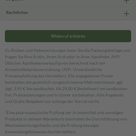
Rechtliches
Widerruf erklären
Zu Risiken und Nebenwirkungen lesen Sie die Packungsbeilage und
fragen Sie Ihre Ärztin, Ihren Arzt oder in Ihrer Apotheke. AVP:
Üblicher Apothekenverkaufspreis berechnet nach der
Arzneimittelpreisverordnung. UVP: Unverbindliche
Preisempfehlung des Herstellers. Die angegebenen Preise
beinhalten die gesetzlich vorgeschriebene Mehrwertsteuer, ggf.
zzgl. 3,95 € Versandkosten. Ab 29,00 € Bestell­wert versand­kosten­
frei. Preisänderungen und Irrtümer vorbehalten. Alle Angebote
und Gratis-Beigaben nur solange der Vorrat reicht.
1
Eine pharmazeutische Prüfung der Arzneimittel und sonstigen
Produkte in deinem Warenkorb beinhaltet die Durchführung von
Wechselwirkungschecks und die Prüfung etwaiger
Anwendungshinweise des Herstellers.