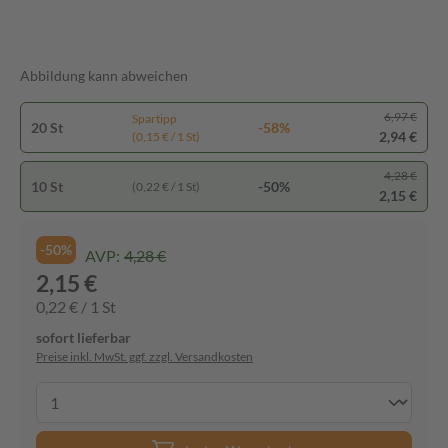
Abbildung kann abweichen
6,97 €
Spartipp
20 St
-58%
2,94 €
(0,15 € / 1 St)
4,28 €
10 St
-50%
(0,22 € / 1 St)
2,15 €
-50%
AVP:
4,28 €
2,15 €
0,22 € / 1 St
sofort lieferbar
Preise inkl. MwSt. ggf. zzgl. Versandkosten