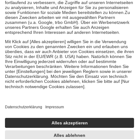
Diese Regeln gelten grundsätzlich auch für Online-Apotheken.
Bei Heilmitteln und häuslicher Krankenpflege beträgt die
Zuzahlung zehn Prozent der Kosten sowie zehn Euro je
Verordnung.
Um das Engagement der Versicherten für ihre eigene Gesundheit zu
stärken und die besondere Stellung der Familie zu unterstützen,
fallen
keine Zuzahlungen
an bei:
• Kindern und Jugendlichen bis zum vollendeten 18. Lebensjahr
mit Ausnahme der Fahrkosten
• Untersuchungen zur Vorsorge und Früherkennung, die von der
GKV getragen werden
• empfohlenen Schutzimpfungen
• Harn- und Blutteststreifen
Wir nutzen Trusted Shops als unabhängigen Dienstleister für die
Einholung von Bewertungen. Trusted Shops hat Maßnahmen
getroffen, um sicherzustellen, dass es sich um echte Bewertungen
handelt. Mehr Informationen findest du hier:
https://help.etrusted.com/hc/de/articles/4419944605341
Einige Bilder und Inhalte wurden unter Zuhilfenahme künstlicher
Intelligenz erstellt.