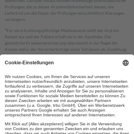
abweichen. Darüber hinaus können notwendige pharmazeutische
Prüfungen, die zu deiner Arzneimittelsicherheit dienen, die
Lieferfrist um die Dauer der Prüfungen einschließlich Klärungen
verlängern.
4
Für verschreibungspflichtige Medikamente stellt der Arzt ein
Rezept aus und der Patient erhält sie in der Apotheke. Die
gesetzliche Krankenversicherung übernimmt in der Regel die
Kosten dafür, der Versicherte trägt einen Teil davon als Zuzahlung
mit.
Grundsätzlich leisten Mitglieder Zuzahlungen in Höhe von zehn
Prozent des Abgabepreises,
mindestens
jedoch
fünf Euro
und
höchstens zehn Euro.
Es sind jedoch nie mehr als die tatsächlichen
Kosten der Leistung zu entrichten.
Diese Regeln gelten grundsätzlich auch für Online-Apotheken.
Bei Heilmitteln und häuslicher Krankenpflege beträgt die
Zuzahlung zehn Prozent der Kosten sowie zehn Euro je
Verordnung.
Um das Engagement der Versicherten für ihre eigene Gesundheit zu
stärken und die besondere Stellung der Familie zu unterstützen,
fallen
keine Zuzahlungen
an bei:
• Kindern und Jugendlichen bis zum vollendeten 18. Lebensjahr