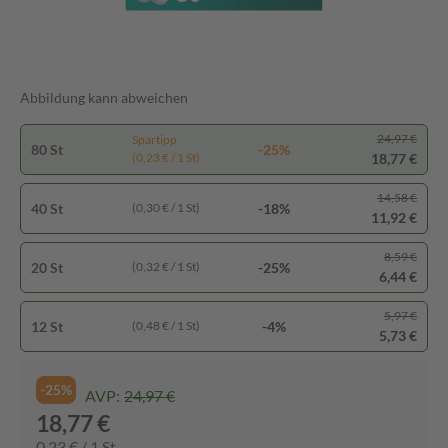
Abbildung kann abweichen
24,97 €
Spartipp
80 St
-25%
18,77 €
(0,23 € / 1 St)
14,58 €
40 St
-18%
(0,30 € / 1 St)
11,92 €
8,59 €
20 St
-25%
(0,32 € / 1 St)
6,44 €
5,97 €
12 St
-4%
(0,48 € / 1 St)
5,73 €
-25%
AVP:
24,97 €
18,77 €
0,23 € / 1 St