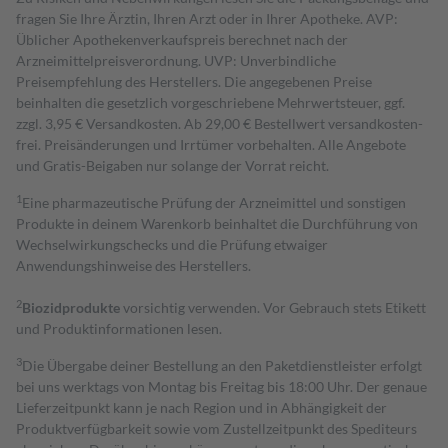
fragen Sie Ihre Ärztin, Ihren Arzt oder in Ihrer Apotheke. AVP:
Üblicher Apothekenverkaufspreis berechnet nach der
Arzneimittelpreisverordnung. UVP: Unverbindliche
Preisempfehlung des Herstellers. Die angegebenen Preise
beinhalten die gesetzlich vorgeschriebene Mehrwertsteuer, ggf.
zzgl. 3,95 € Versandkosten. Ab 29,00 € Bestell­wert versand­kosten­
frei. Preisänderungen und Irrtümer vorbehalten. Alle Angebote
und Gratis-Beigaben nur solange der Vorrat reicht.
1
Eine pharmazeutische Prüfung der Arzneimittel und sonstigen
Produkte in deinem Warenkorb beinhaltet die Durchführung von
Wechselwirkungschecks und die Prüfung etwaiger
Anwendungshinweise des Herstellers.
2
Biozidprodukte
vorsichtig verwenden. Vor Gebrauch stets Etikett
und Produktinformationen lesen.
3
Die Übergabe deiner Bestellung an den Paketdienstleister erfolgt
bei uns werktags von Montag bis Freitag bis 18:00 Uhr. Der genaue
Lieferzeitpunkt kann je nach Region und in Abhängigkeit der
Produktverfügbarkeit sowie vom Zustellzeitpunkt des Spediteurs