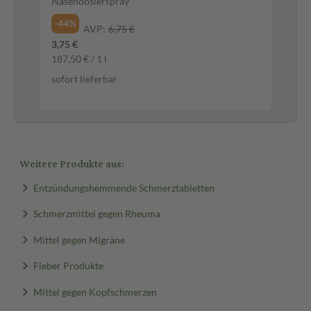
Cr
Nasendosierspray
inkl
-44%
AVP:
6,75 €
-2
3,75 €
23,
187,50 € / 1 l
156
sofort lieferbar
sof
Weitere Produkte aus:
Entzündungshemmende Schmerztabletten
Schmerzmittel gegen Rheuma
Mittel gegen Migräne
Fieber Produkte
Mittel gegen Kopfschmerzen