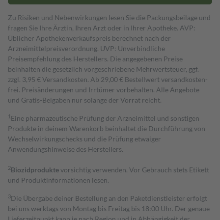
Zu Risiken und Nebenwirkungen lesen Sie die Packungsbeilage und
fragen Sie Ihre Ärztin, Ihren Arzt oder in Ihrer Apotheke. AVP:
Üblicher Apothekenverkaufspreis berechnet nach der
Arzneimittelpreisverordnung. UVP: Unverbindliche
Preisempfehlung des Herstellers. Die angegebenen Preise
beinhalten die gesetzlich vorgeschriebene Mehrwertsteuer, ggf.
zzgl. 3,95 € Versandkosten. Ab 29,00 € Bestell­wert versand­kosten­
frei. Preisänderungen und Irrtümer vorbehalten. Alle Angebote
und Gratis-Beigaben nur solange der Vorrat reicht.
1
Eine pharmazeutische Prüfung der Arzneimittel und sonstigen
Produkte in deinem Warenkorb beinhaltet die Durchführung von
Wechselwirkungschecks und die Prüfung etwaiger
Anwendungshinweise des Herstellers.
2
Biozidprodukte
vorsichtig verwenden. Vor Gebrauch stets Etikett
und Produktinformationen lesen.
3
Die Übergabe deiner Bestellung an den Paketdienstleister erfolgt
bei uns werktags von Montag bis Freitag bis 18:00 Uhr. Der genaue
Lieferzeitpunkt kann je nach Region und in Abhängigkeit der