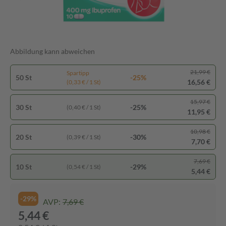
Abbildung kann abweichen
21,99 €
Spartipp
50 St
-25%
16,56 €
(0,33 € / 1 St)
15,97 €
30 St
-25%
(0,40 € / 1 St)
11,95 €
10,98 €
20 St
-30%
(0,39 € / 1 St)
7,70 €
7,69 €
10 St
-29%
(0,54 € / 1 St)
5,44 €
-29%
AVP:
7,69 €
5,44 €