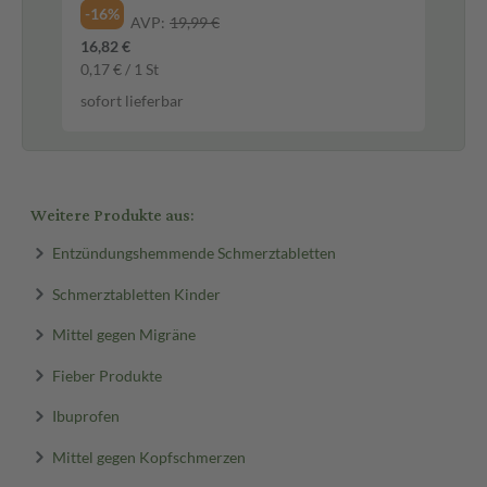
-16%
-4
AVP:
19,99 €
16,82 €
10,
0,17 € / 1 St
109
sofort lieferbar
sof
Weitere Produkte aus:
Entzündungshemmende Schmerztabletten
Schmerztabletten Kinder
Mittel gegen Migräne
Fieber Produkte
Ibuprofen
Mittel gegen Kopfschmerzen