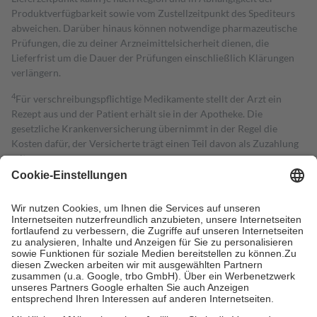
Produktverfügbarkeit sowie vom Zustellzeitpunkt des Spediteurs
abweichen. Darüber hinaus können notwendige pharmazeutische
Prüfungen, die zu deiner Arzneimittelsicherheit dienen, die
Lieferfrist um die Dauer der Prüfungen einschließlich Klärungen
verlängern.
4
Für verschreibungspflichtige Medikamente stellt der Arzt ein
Rezept aus und der Patient erhält sie in der Apotheke. Die
gesetzliche Krankenversicherung übernimmt in der Regel die
Kosten dafür, der Versicherte trägt einen Teil davon als Zuzahlung
mit.
Grundsätzlich leisten Mitglieder Zuzahlungen in Höhe von zehn
Prozent des Abgabepreises,
mindestens
jedoch
fünf Euro
und
höchstens zehn Euro.
Es sind jedoch nie mehr als die tatsächlichen
Kosten der Leistung zu entrichten.
Diese Regeln gelten grundsätzlich auch für Online-Apotheken.
Bei Heilmitteln und häuslicher Krankenpflege beträgt die
Zuzahlung zehn Prozent der Kosten sowie zehn Euro je
Verordnung.
Um das Engagement der Versicherten für ihre eigene Gesundheit zu
stärken und die besondere Stellung der Familie zu unterstützen,