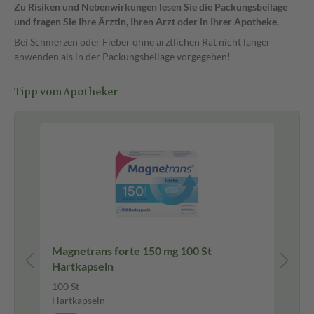
Zu Risiken und Nebenwirkungen lesen Sie die Packungsbeilage
und fragen Sie Ihre Ärztin, Ihren Arzt oder in Ihrer Apotheke.
Bei Schmerzen oder Fieber ohne ärztlichen Rat nicht länger
anwenden als in der Packungsbeilage vorgegeben!
Tipp vom Apotheker
Magnetrans forte 150 mg 100 St
Di
Hartkapseln
Di
100 St
10
Hartkapseln
Ge