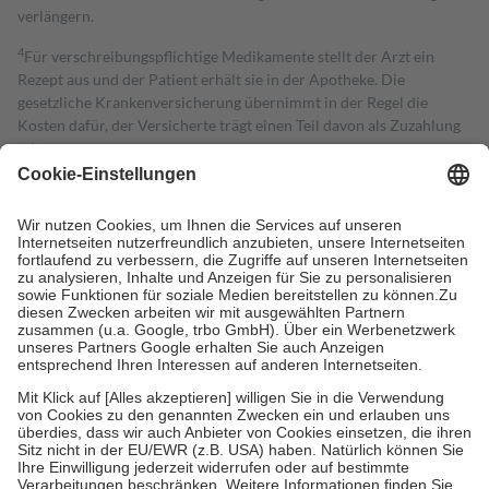
verlängern.
4
Für verschreibungspflichtige Medikamente stellt der Arzt ein
Rezept aus und der Patient erhält sie in der Apotheke. Die
gesetzliche Krankenversicherung übernimmt in der Regel die
Kosten dafür, der Versicherte trägt einen Teil davon als Zuzahlung
mit.
Grundsätzlich leisten Mitglieder Zuzahlungen in Höhe von zehn
Prozent des Abgabepreises,
mindestens
jedoch
fünf Euro
und
höchstens zehn Euro.
Es sind jedoch nie mehr als die tatsächlichen
Kosten der Leistung zu entrichten.
Diese Regeln gelten grundsätzlich auch für Online-Apotheken.
Bei Heilmitteln und häuslicher Krankenpflege beträgt die
Zuzahlung zehn Prozent der Kosten sowie zehn Euro je
Verordnung.
Um das Engagement der Versicherten für ihre eigene Gesundheit zu
stärken und die besondere Stellung der Familie zu unterstützen,
fallen
keine Zuzahlungen
an bei:
• Kindern und Jugendlichen bis zum vollendeten 18. Lebensjahr
mit Ausnahme der Fahrkosten
• Untersuchungen zur Vorsorge und Früherkennung, die von der