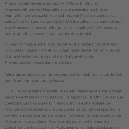
Arzneimittelpreisverordnung. UVP: Unverbindliche
Preisempfehlung des Herstellers. Die angegebenen Preise
beinhalten die gesetzlich vorgeschriebene Mehrwertsteuer, ggf.
zzgl. 3,95 € Versandkosten. Ab 29,00 € Bestell­wert versand­kosten­
frei. Preisänderungen und Irrtümer vorbehalten. Alle Angebote
und Gratis-Beigaben nur solange der Vorrat reicht.
1
Eine pharmazeutische Prüfung der Arzneimittel und sonstigen
Produkte in deinem Warenkorb beinhaltet die Durchführung von
Wechselwirkungschecks und die Prüfung etwaiger
Anwendungshinweise des Herstellers.
2
Biozidprodukte
vorsichtig verwenden. Vor Gebrauch stets Etikett
und Produktinformationen lesen.
3
Die Übergabe deiner Bestellung an den Paketdienstleister erfolgt
bei uns werktags von Montag bis Freitag bis 18:00 Uhr. Der genaue
Lieferzeitpunkt kann je nach Region und in Abhängigkeit der
Produktverfügbarkeit sowie vom Zustellzeitpunkt des Spediteurs
abweichen. Darüber hinaus können notwendige pharmazeutische
Prüfungen, die zu deiner Arzneimittelsicherheit dienen, die
Lieferfrist um die Dauer der Prüfungen einschließlich Klärungen