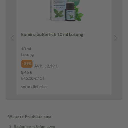
I
Euminz äußerlich 10 ml Lösung
Th
RÜ
10 ml
2 S
Lösung
13,
6,9
-31%
AVP:
12,29 €
sof
8,45 €
845,00 € / 1 l
sofort lieferbar
Weitere Produkte aus:
Ratiopharm Schmerzen