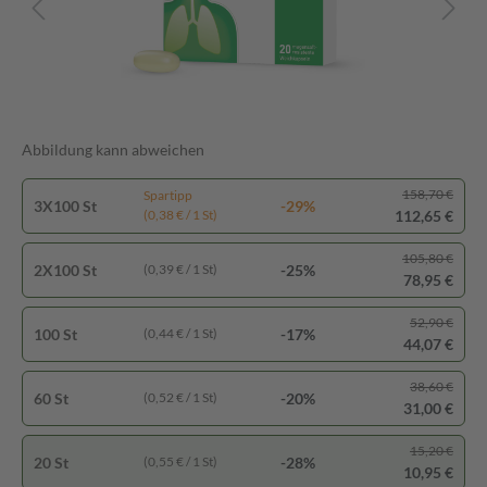
Abbildung kann abweichen
158,70 €
Spartipp
3X100 St
-29%
112,65 €
(0,38 € / 1 St)
105,80 €
2X100 St
-25%
(0,39 € / 1 St)
78,95 €
52,90 €
100 St
-17%
(0,44 € / 1 St)
44,07 €
38,60 €
60 St
-20%
(0,52 € / 1 St)
31,00 €
15,20 €
20 St
-28%
(0,55 € / 1 St)
10,95 €