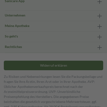
Sanicare App
Unternehmen
Meine Apotheke
So geht's
Rechtliches
Widerruf erklären
Zu Risiken und Nebenwirkungen lesen Sie die Packungsbeilage und
fragen Sie Ihre Ärztin, Ihren Arzt oder in Ihrer Apotheke. AVP:
Üblicher Apothekenverkaufspreis berechnet nach der
Arzneimittelpreisverordnung. UVP: Unverbindliche
Preisempfehlung des Herstellers. Die angegebenen Preise
beinhalten die gesetzlich vorgeschriebene Mehrwertsteuer, ggf.
zzgl. 3,95 € Versandkosten. Ab 29,00 € Bestell­wert versand­kosten­