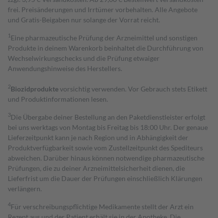
frei. Preisänderungen und Irrtümer vorbehalten. Alle Angebote
und Gratis-Beigaben nur solange der Vorrat reicht.
1
Eine pharmazeutische Prüfung der Arzneimittel und sonstigen
Produkte in deinem Warenkorb beinhaltet die Durchführung von
Wechselwirkungschecks und die Prüfung etwaiger
Anwendungshinweise des Herstellers.
2
Biozidprodukte
vorsichtig verwenden. Vor Gebrauch stets Etikett
und Produktinformationen lesen.
3
Die Übergabe deiner Bestellung an den Paketdienstleister erfolgt
bei uns werktags von Montag bis Freitag bis 18:00 Uhr. Der genaue
Lieferzeitpunkt kann je nach Region und in Abhängigkeit der
Produktverfügbarkeit sowie vom Zustellzeitpunkt des Spediteurs
abweichen. Darüber hinaus können notwendige pharmazeutische
Prüfungen, die zu deiner Arzneimittelsicherheit dienen, die
Lieferfrist um die Dauer der Prüfungen einschließlich Klärungen
verlängern.
4
Für verschreibungspflichtige Medikamente stellt der Arzt ein
Rezept aus und der Patient erhält sie in der Apotheke. Die