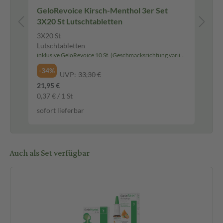
GeloRevoice Kirsch-Menthol 3er Set
IB
3X20 St Lutschtabletten
Ib
3X20 St
50 
Lutschtabletten
Fil
inklusive GeloRevoice 10 St. (Geschmacksrichtung variiert)
-2
-34%
UVP:
33,30 €
16,
21,95 €
0,3
0,37 € / 1 St
sof
sofort lieferbar
Auch als Set verfügbar