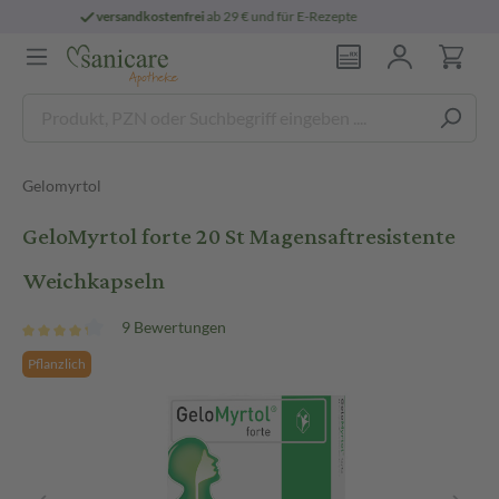
Rezepte
persönliche
pharmazeutische Bera
Gelomyrtol
GeloMyrtol forte 20 St Magensaftresistente
Weichkapseln
9 Bewertungen
Pflanzlich