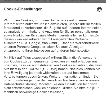
gesetzliche Krankenversicherung übernimmt in der Regel die
Kosten dafür, der Versicherte trägt einen Teil davon als Zuzahlung
mit.
Grundsätzlich leisten Mitglieder Zuzahlungen in Höhe von zehn
Prozent des Abgabepreises,
mindestens
jedoch
fünf Euro
und
höchstens zehn Euro.
Es sind jedoch nie mehr als die tatsächlichen
Kosten der Leistung zu entrichten.
Diese Regeln gelten grundsätzlich auch für Online-Apotheken.
Bei Heilmitteln und häuslicher Krankenpflege beträgt die
Zuzahlung zehn Prozent der Kosten sowie zehn Euro je
Verordnung.
Um das Engagement der Versicherten für ihre eigene Gesundheit zu
stärken und die besondere Stellung der Familie zu unterstützen,
fallen
keine Zuzahlungen
an bei:
• Kindern und Jugendlichen bis zum vollendeten 18. Lebensjahr
mit Ausnahme der Fahrkosten
• Untersuchungen zur Vorsorge und Früherkennung, die von der
GKV getragen werden
• empfohlenen Schutzimpfungen
• Harn- und Blutteststreifen