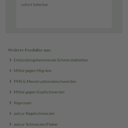
sofort lieferbar
8,9
0,4
sof
Weitere Produkte aus:
Entzündungshemmende Schmerztabletten
Mittel gegen Migräne
PMS & Menstruationsbeschwerden
Mittel gegen Kopfschmerzen
Naproxen
axicur Regelschmerzen
axicur Schmerzen/Fieber