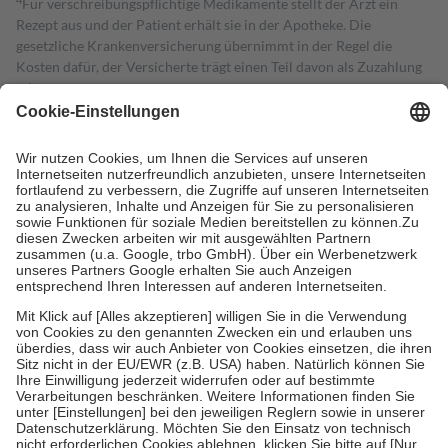
Für verschreibungspflichtige Medikamente stellt der Arzt ein
Rezept aus und der Patient erhält sie in der Apotheke. Die
gesetzliche Krankenversicherung übernimmt in der Regel die
Kosten dafür, der Versicherte trägt einen Teil davon als Zuzahlung
mit.
Grundsätzlich leisten Mitglieder Zuzahlungen in Höhe von zehn
Prozent des Abgabepreises,
mindestens
jedoch
fünf Euro
und
höchstens zehn Euro.
Es sind jedoch nie mehr als die tatsächlichen
Kosten der Leistung zu entrichten.
Diese Regeln gelten grundsätzlich auch für Online-Apotheken.
Bei Heilmitteln und häuslicher Krankenpflege beträgt die
Zuzahlung zehn Prozent der Kosten sowie zehn Euro je
Verordnung.
Um das Engagement der Versicherten für ihre eigene Gesundheit zu
stärken und die besondere Stellung der Familie zu unterstützen,
fallen
keine Zuzahlungen
an bei:
• Kindern und Jugendlichen bis zum vollendeten 18. Lebensjahr
mit Ausnahme der Fahrkosten
• Untersuchungen zur Vorsorge und Früherkennung, die von der
GKV getragen werden
• empfohlenen Schutzimpfungen
• Harn- und Blutteststreifen