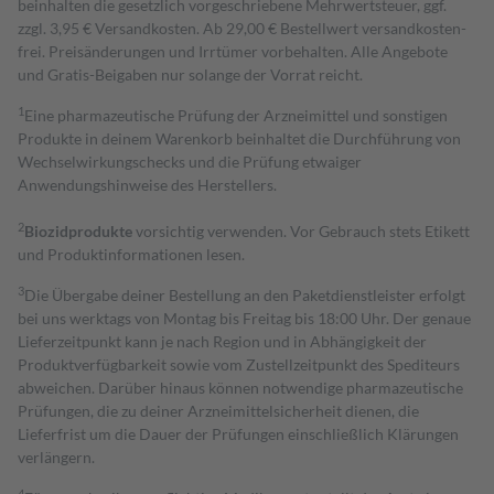
beinhalten die gesetzlich vorgeschriebene Mehrwertsteuer, ggf.
zzgl. 3,95 € Versandkosten. Ab 29,00 € Bestell­wert versand­kosten­
frei. Preisänderungen und Irrtümer vorbehalten. Alle Angebote
und Gratis-Beigaben nur solange der Vorrat reicht.
1
Eine pharmazeutische Prüfung der Arzneimittel und sonstigen
Produkte in deinem Warenkorb beinhaltet die Durchführung von
Wechselwirkungschecks und die Prüfung etwaiger
Anwendungshinweise des Herstellers.
2
Biozidprodukte
vorsichtig verwenden. Vor Gebrauch stets Etikett
und Produktinformationen lesen.
3
Die Übergabe deiner Bestellung an den Paketdienstleister erfolgt
bei uns werktags von Montag bis Freitag bis 18:00 Uhr. Der genaue
Lieferzeitpunkt kann je nach Region und in Abhängigkeit der
Produktverfügbarkeit sowie vom Zustellzeitpunkt des Spediteurs
abweichen. Darüber hinaus können notwendige pharmazeutische
Prüfungen, die zu deiner Arzneimittelsicherheit dienen, die
Lieferfrist um die Dauer der Prüfungen einschließlich Klärungen
verlängern.
4