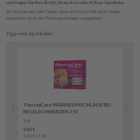
und fragen Sie Ihre Ärztin, Ihren Arzt oder in Ihrer Apotheke.
Bei Schmerzen oder Fieber ohne ärztlichen Rat nicht länger
anwenden als in der Packungsbeilage vorgegeben!
Tipp vom Apotheker
en
ThermaCare WÄRMEUMSCHLÄGE BEI
Bu
REGELSCHMERZEN 2 St
& 
Ta
20 
2 St
Üb
9,03 €
4,52 € / 1 St
-3