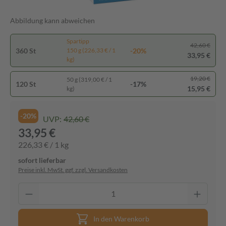
Abbildung kann abweichen
Spartipp
42,60 €
360 St
-20%
150 g (226,33 € / 1
33,95 €
kg)
19,20 €
50 g (319,00 € / 1
120 St
-17%
15,95 €
kg)
-20%
UVP:
42,60 €
33,95 €
226,33 € / 1 kg
sofort lieferbar
Preise inkl. MwSt. ggf. zzgl. Versandkosten
In den Warenkorb