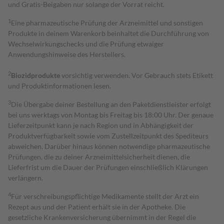
und Gratis-Beigaben nur solange der Vorrat reicht.
1
Eine pharmazeutische Prüfung der Arzneimittel und sonstigen
Produkte in deinem Warenkorb beinhaltet die Durchführung von
Wechselwirkungschecks und die Prüfung etwaiger
Anwendungshinweise des Herstellers.
2
Biozidprodukte
vorsichtig verwenden. Vor Gebrauch stets Etikett
und Produktinformationen lesen.
3
Die Übergabe deiner Bestellung an den Paketdienstleister erfolgt
bei uns werktags von Montag bis Freitag bis 18:00 Uhr. Der genaue
Lieferzeitpunkt kann je nach Region und in Abhängigkeit der
Produktverfügbarkeit sowie vom Zustellzeitpunkt des Spediteurs
abweichen. Darüber hinaus können notwendige pharmazeutische
Prüfungen, die zu deiner Arzneimittelsicherheit dienen, die
Lieferfrist um die Dauer der Prüfungen einschließlich Klärungen
verlängern.
4
Für verschreibungspflichtige Medikamente stellt der Arzt ein
Rezept aus und der Patient erhält sie in der Apotheke. Die
gesetzliche Krankenversicherung übernimmt in der Regel die