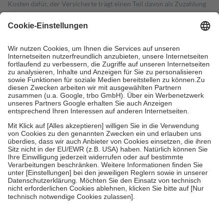
Kosten dafür, der Versicherte trägt einen Teil davon als Zuzahlung
mit.
Grundsätzlich leisten Mitglieder Zuzahlungen in Höhe von zehn
Prozent des Abgabepreises,
mindestens
jedoch
fünf Euro
und
höchstens zehn Euro.
Es sind jedoch nie mehr als die tatsächlichen
Kosten der Leistung zu entrichten.
Diese Regeln gelten grundsätzlich auch für Online-Apotheken.
Bei Heilmitteln und häuslicher Krankenpflege beträgt die
Zuzahlung zehn Prozent der Kosten sowie zehn Euro je
Verordnung.
Um das Engagement der Versicherten für ihre eigene Gesundheit zu
stärken und die besondere Stellung der Familie zu unterstützen,
fallen
keine Zuzahlungen
an bei:
• Kindern und Jugendlichen bis zum vollendeten 18. Lebensjahr
mit Ausnahme der Fahrkosten
• Untersuchungen zur Vorsorge und Früherkennung, die von der
GKV getragen werden
• empfohlenen Schutzimpfungen
• Harn- und Blutteststreifen
Wir nutzen Trusted Shops als unabhängigen Dienstleister für die
Einholung von Bewertungen. Trusted Shops hat Maßnahmen