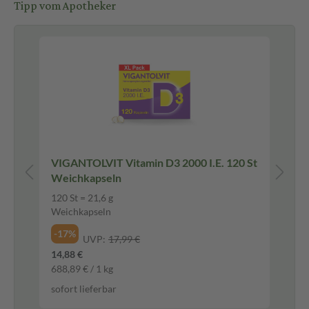
Tipp vom Apotheker
VIGANTOLVIT Vitamin D3 2000 I.E. 120 St
Ma
Weichkapseln
Ka
120 St = 21,6 g
60 
Weichkapseln
Ka
-17%
-2
UVP:
17,99 €
14,88 €
17,
688,89 € / 1 kg
247
sofort lieferbar
sof