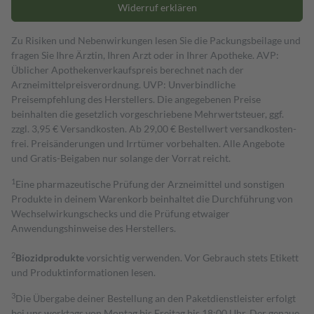
Widerruf erklären
Zu Risiken und Nebenwirkungen lesen Sie die Packungsbeilage und
fragen Sie Ihre Ärztin, Ihren Arzt oder in Ihrer Apotheke. AVP:
Üblicher Apothekenverkaufspreis berechnet nach der
Arzneimittelpreisverordnung. UVP: Unverbindliche
Preisempfehlung des Herstellers. Die angegebenen Preise
beinhalten die gesetzlich vorgeschriebene Mehrwertsteuer, ggf.
zzgl. 3,95 € Versandkosten. Ab 29,00 € Bestell­wert versand­kosten­
frei. Preisänderungen und Irrtümer vorbehalten. Alle Angebote
und Gratis-Beigaben nur solange der Vorrat reicht.
1
Eine pharmazeutische Prüfung der Arzneimittel und sonstigen
Produkte in deinem Warenkorb beinhaltet die Durchführung von
Wechselwirkungschecks und die Prüfung etwaiger
Anwendungshinweise des Herstellers.
2
Biozidprodukte
vorsichtig verwenden. Vor Gebrauch stets Etikett
und Produktinformationen lesen.
3
Die Übergabe deiner Bestellung an den Paketdienstleister erfolgt
bei uns werktags von Montag bis Freitag bis 18:00 Uhr. Der genaue