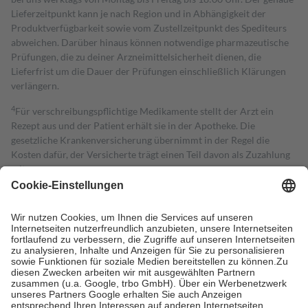
Lieferzeitpunkt kann je nach Region und in Abhängigkeit der
Produktverfügbarkeit sowie vom Zustellzeitpunkt des Spediteurs
abweichen. Darüber hinaus können notwendige pharmazeutische
Prüfungen, die zu deiner Arzneimittelsicherheit dienen, die
Lieferfrist um die Dauer der Prüfungen einschließlich Klärungen
verlängern.
4
Für verschreibungspflichtige Medikamente stellt der Arzt ein
Rezept aus und der Patient erhält sie in der Apotheke. Die
gesetzliche Krankenversicherung übernimmt in der Regel die
Kosten dafür, der Versicherte trägt einen Teil davon als Zuzahlung
mit.
Grundsätzlich leisten Mitglieder Zuzahlungen in Höhe von zehn
Prozent des Abgabepreises,
mindestens
jedoch
fünf Euro
und
höchstens zehn Euro.
Es sind jedoch nie mehr als die tatsächlichen
Kosten der Leistung zu entrichten.
Diese Regeln gelten grundsätzlich auch für Online-Apotheken.
Bei Heilmitteln und häuslicher Krankenpflege beträgt die
Zuzahlung zehn Prozent der Kosten sowie zehn Euro je
Verordnung.
Um das Engagement der Versicherten für ihre eigene Gesundheit zu