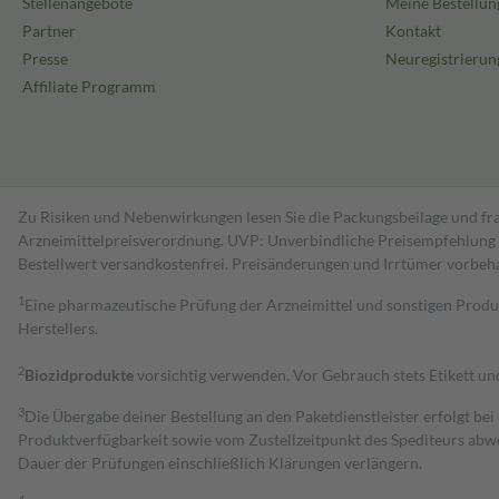
Stellenangebote
Meine Bestellun
Partner
Kontakt
Presse
Neuregistrierun
Affiliate Programm
Zu Risiken und Nebenwirkungen lesen Sie die Packungsbeilage und fra
Arzneimittelpreisverordnung. UVP: Unverbindliche Preisempfehlung de
Bestell­wert versand­kosten­frei. Preisänderungen und Irrtümer vorbeh
1
Eine pharmazeutische Prüfung der Arzneimittel und sonstigen Pro
Herstellers.
2
Biozidprodukte
vorsichtig verwenden. Vor Gebrauch stets Etikett u
3
Die Übergabe deiner Bestellung an den Paketdienstleister erfolgt bei
Produktverfügbarkeit sowie vom Zustellzeitpunkt des Spediteurs abwe
Dauer der Prüfungen einschließlich Klärungen verlängern.