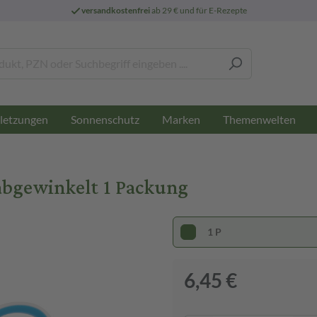
versandkostenfrei
ab 29 € und für E-Rezepte
letzungen
Sonnenschutz
Marken
Themenwelten
 abgewinkelt 1 Packung
1 P
6,45 €