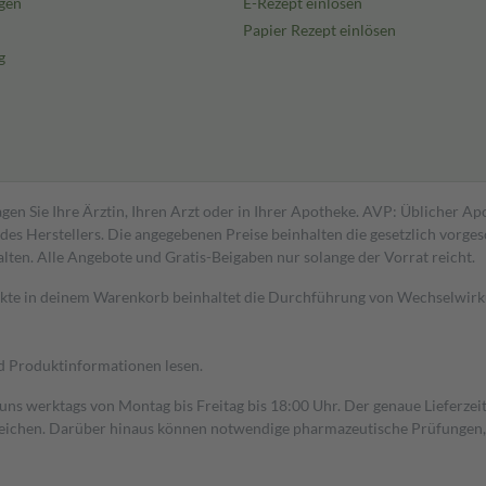
gen
E-Rezept einlösen
Papier Rezept einlösen
g
gen Sie Ihre Ärztin, Ihren Arzt oder in Ihrer Apotheke. AVP: Üblicher A
s Herstellers. Die angegebenen Preise beinhalten die gesetzlich vorgesc
alten. Alle Angebote und Gratis-Beigaben nur solange der Vorrat reicht.
dukte in deinem Warenkorb beinhaltet die Durchführung von Wechselwir
nd Produktinformationen lesen.
 uns werktags von Montag bis Freitag bis 18:00 Uhr. Der genaue Lieferze
ichen. Darüber hinaus können notwendige pharmazeutische Prüfungen, die