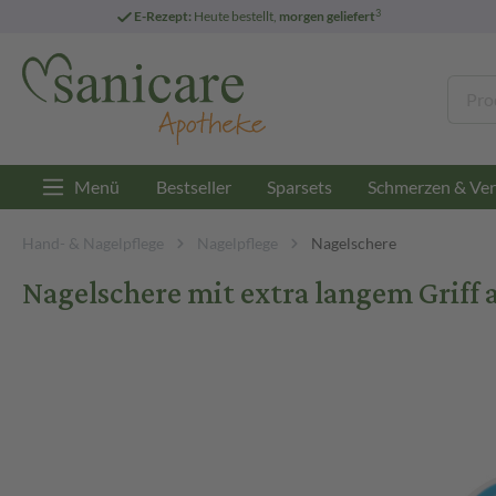
3
E-Rezept:
Heute bestellt,
morgen geliefert
Menü
Bestseller
Sparsets
Schmerzen & Ver
Hand- & Nagelpflege
Nagelpflege
Nagelschere
Nagelschere mit extra langem Griff