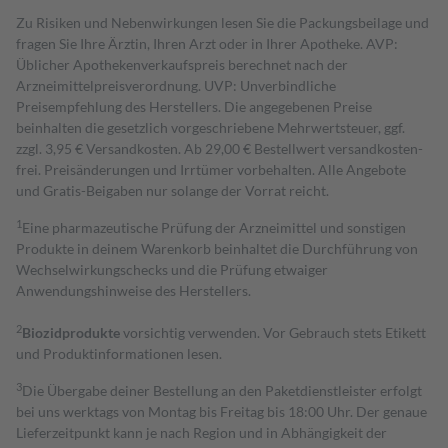
Zu Risiken und Nebenwirkungen lesen Sie die Packungsbeilage und
fragen Sie Ihre Ärztin, Ihren Arzt oder in Ihrer Apotheke. AVP:
Üblicher Apothekenverkaufspreis berechnet nach der
Arzneimittelpreisverordnung. UVP: Unverbindliche
Preisempfehlung des Herstellers. Die angegebenen Preise
beinhalten die gesetzlich vorgeschriebene Mehrwertsteuer, ggf.
zzgl. 3,95 € Versandkosten. Ab 29,00 € Bestell­wert versand­kosten­
frei. Preisänderungen und Irrtümer vorbehalten. Alle Angebote
und Gratis-Beigaben nur solange der Vorrat reicht.
1
Eine pharmazeutische Prüfung der Arzneimittel und sonstigen
Produkte in deinem Warenkorb beinhaltet die Durchführung von
Wechselwirkungschecks und die Prüfung etwaiger
Anwendungshinweise des Herstellers.
2
Biozidprodukte
vorsichtig verwenden. Vor Gebrauch stets Etikett
und Produktinformationen lesen.
3
Die Übergabe deiner Bestellung an den Paketdienstleister erfolgt
bei uns werktags von Montag bis Freitag bis 18:00 Uhr. Der genaue
Lieferzeitpunkt kann je nach Region und in Abhängigkeit der