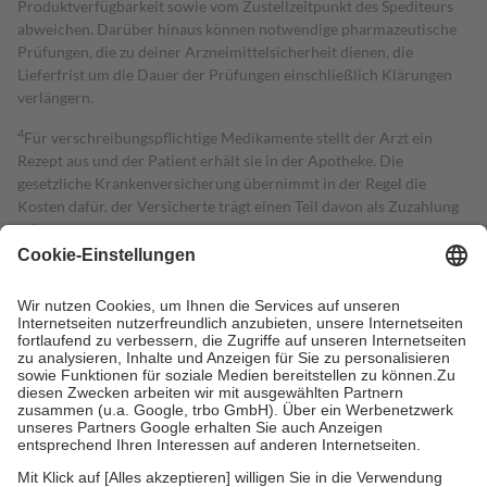
Produktverfügbarkeit sowie vom Zustellzeitpunkt des Spediteurs
abweichen. Darüber hinaus können notwendige pharmazeutische
Prüfungen, die zu deiner Arzneimittelsicherheit dienen, die
Lieferfrist um die Dauer der Prüfungen einschließlich Klärungen
verlängern.
4
Für verschreibungspflichtige Medikamente stellt der Arzt ein
Rezept aus und der Patient erhält sie in der Apotheke. Die
gesetzliche Krankenversicherung übernimmt in der Regel die
Kosten dafür, der Versicherte trägt einen Teil davon als Zuzahlung
mit.
Grundsätzlich leisten Mitglieder Zuzahlungen in Höhe von zehn
Prozent des Abgabepreises,
mindestens
jedoch
fünf Euro
und
höchstens zehn Euro.
Es sind jedoch nie mehr als die tatsächlichen
Kosten der Leistung zu entrichten.
Diese Regeln gelten grundsätzlich auch für Online-Apotheken.
Bei Heilmitteln und häuslicher Krankenpflege beträgt die
Zuzahlung zehn Prozent der Kosten sowie zehn Euro je
Verordnung.
Um das Engagement der Versicherten für ihre eigene Gesundheit zu
stärken und die besondere Stellung der Familie zu unterstützen,
fallen
keine Zuzahlungen
an bei: