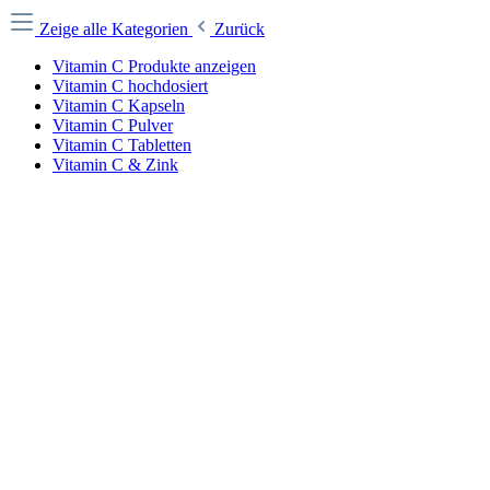
Zeige alle Kategorien
Zurück
Vitamin C Produkte anzeigen
Vitamin C hochdosiert
Vitamin C Kapseln
Vitamin C Pulver
Vitamin C Tabletten
Vitamin C & Zink