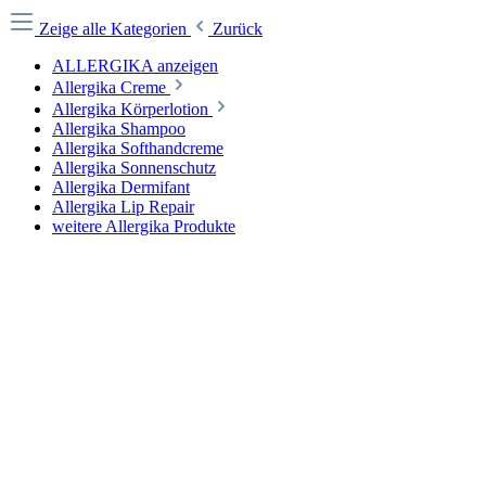
Zeige alle Kategorien
Zurück
ALLERGIKA anzeigen
Allergika Creme
Allergika Körperlotion
Allergika Shampoo
Allergika Softhandcreme
Allergika Sonnenschutz
Allergika Dermifant
Allergika Lip Repair
weitere Allergika Produkte