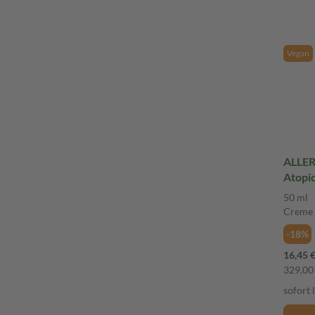
Vegan
ALLE
Atopi
50 ml
Creme
-18%
16,45 
329,00 
sofort 