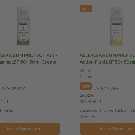
Vegan
GIKA SUN PROTECT Anti-
ALLERGIKA SUN PROTE
aging LSF 50+ 50 ml Creme
Action Fluid LSF 50+ 50 
50 ml
Creme
-18%
UVP:
19,95 €
UVP:
27,95 €
16,32 €
€
326,40 € / 1 l
€ / 1 l
voraussichtlich verfügbar in 
lieferbar
Wochen
In den Warenkorb
In den Warenkorb