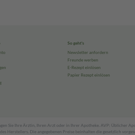
e
So geht's
nto
Newsletter anfordern
Freunde werben
gen
E-Rezept einlösen
Papier Rezept einlösen
g
gen Sie Ihre Ärztin, Ihren Arzt oder in Ihrer Apotheke. AVP: Üblicher A
s Herstellers. Die angegebenen Preise beinhalten die gesetzlich vorgesc