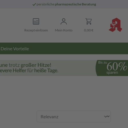
persönliche
pharmazeutische Beratung
Rezept einlösen
Mein Konto
0,00 €
Deine Vorteile