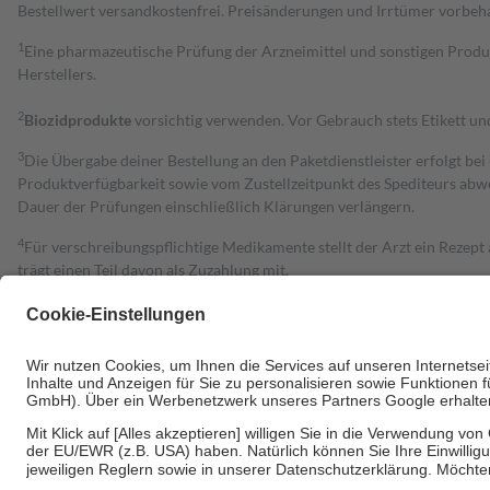
Bestell­wert versand­kosten­frei. Preisänderungen und Irrtümer vorbeh
1
Eine pharmazeutische Prüfung der Arzneimittel und sonstigen Pro
Herstellers.
2
Biozidprodukte
vorsichtig verwenden. Vor Gebrauch stets Etikett u
3
Die Übergabe deiner Bestellung an den Paketdienstleister erfolgt bei
Produktverfügbarkeit sowie vom Zustellzeitpunkt des Spediteurs abwe
Dauer der Prüfungen einschließlich Klärungen verlängern.
4
Für verschreibungspflichtige Medikamente stellt der Arzt ein Rezept 
trägt einen Teil davon als Zuzahlung mit.
Grundsätzlich leisten Mitglieder Zuzahlungen in Höhe von zehn Proz
zu entrichten.
Diese Regeln gelten grundsätzlich auch für Online-Apotheken.
Bei Heilmitteln und häuslicher Krankenpflege beträgt die Zuzahlung 
Um das Engagement der Versicherten für ihre eigene Gesundheit zu stä
• Kindern und Jugendlichen bis zum vollendeten 18. Lebensjahr mit
• Untersuchungen zur Vorsorge und Früherkennung, die von der GKV
• empfohlenen Schutzimpfungen
• Harn- und Blutteststreifen