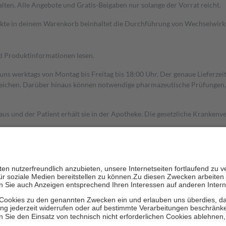
alten. Alle Angebote und Gratis-Beigaben nur solange der Vorrat reicht.
dukte in deinem Warenkorb beinhaltet die Durchführung von Wechselwir
nd Produktinformationen lesen.
 uns werktags von Montag bis Freitag bis 18:00 Uhr. Der genaue Lieferze
ichen. Darüber hinaus können notwendige pharmazeutische Prüfungen, die
aus und der Patient erhält sie in der Apotheke. Die gesetzliche Krankenv
ent des Abgabepreises,
mindestens
jedoch
fünf Euro
und
höchstens zehn 
zehn Prozent der Kosten sowie zehn Euro je Verordnung.
rken und die besondere Stellung der Familie zu unterstützen, fallen
kein
 Ausnahme der Fahrkosten
 getragen werden