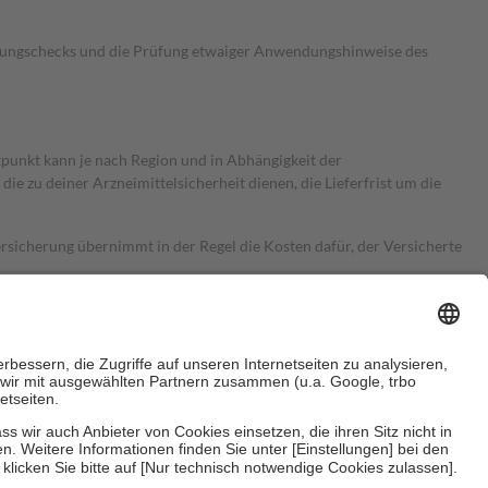
kungschecks und die Prüfung etwaiger Anwendungshinweise des
itpunkt kann je nach Region und in Abhängigkeit der
 zu deiner Arzneimittelsicherheit dienen, die Lieferfrist um die
ersicherung übernimmt in der Regel die Kosten dafür, der Versicherte
Euro.
Es sind jedoch nie mehr als die tatsächlichen Kosten der Leistung
e Zuzahlungen
an bei: