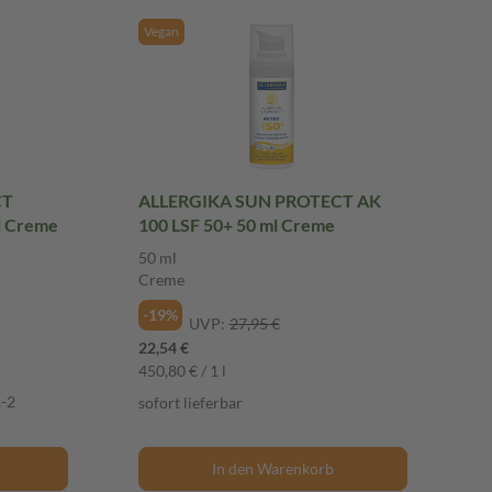
Vegan
CT
ALLERGIKA SUN PROTECT AK
ml Creme
100 LSF 50+ 50 ml Creme
50 ml
Creme
-19%
UVP:
27,95 €
22,54 €
450,80 € / 1 l
1-2
sofort lieferbar
In den Warenkorb