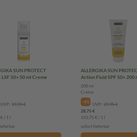
RGIKA SUN PROTECT
ALLERGIKA SUN PROTE
c LSF 50+ 50 ml Creme
Action Fluid SPF 50+ 200 
Creme
200 ml
Creme
-4%
UVP:
19,95 €
UVP:
29,95 €
€
28,75 €
€ / 1 l
143,75 € / 1 l
lieferbar
sofort lieferbar