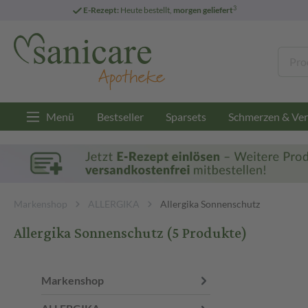
3
E-Rezept:
Heute bestellt,
morgen geliefert
Menü
Bestseller
Sparsets
Schmerzen & Ver
Markenshop
ALLERGIKA
Allergika Sonnenschutz
Allergika Sonnenschutz
(5 Produkte)
Markenshop