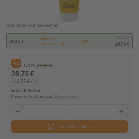
Abbildung kann abweichen
29,95 €
Spartipp
200 ml
-4%
28,75 €
(143,75 € / 1 l)
-4%
UVP:
29,95 €
28,75 €
143,75 € / 1 l
sofort lieferbar
Preise inkl. MwSt. ggf. zzgl. Versandkosten
In den Warenkorb