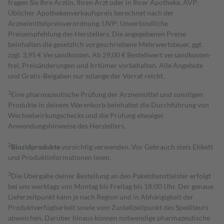
fragen Sie Ihre Ärztin, Ihren Arzt oder in Ihrer Apotheke. AVP:
Üblicher Apothekenverkaufspreis berechnet nach der
Arzneimittelpreisverordnung. UVP: Unverbindliche
Preisempfehlung des Herstellers. Die angegebenen Preise
beinhalten die gesetzlich vorgeschriebene Mehrwertsteuer, ggf.
zzgl. 3,95 € Versandkosten. Ab 29,00 € Bestell­wert versand­kosten­
frei. Preisänderungen und Irrtümer vorbehalten. Alle Angebote
und Gratis-Beigaben nur solange der Vorrat reicht.
1
Eine pharmazeutische Prüfung der Arzneimittel und sonstigen
Produkte in deinem Warenkorb beinhaltet die Durchführung von
Wechselwirkungschecks und die Prüfung etwaiger
Anwendungshinweise des Herstellers.
2
Biozidprodukte
vorsichtig verwenden. Vor Gebrauch stets Etikett
und Produktinformationen lesen.
3
Die Übergabe deiner Bestellung an den Paketdienstleister erfolgt
bei uns werktags von Montag bis Freitag bis 18:00 Uhr. Der genaue
Lieferzeitpunkt kann je nach Region und in Abhängigkeit der
Produktverfügbarkeit sowie vom Zustellzeitpunkt des Spediteurs
abweichen. Darüber hinaus können notwendige pharmazeutische