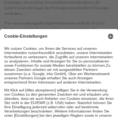
Prüfungen, die zu deiner Arzneimittelsicherheit dienen, die
Lieferfrist um die Dauer der Prüfungen einschließlich Klärungen
verlängern.
4
Für verschreibungspflichtige Medikamente stellt der Arzt ein
Rezept aus und der Patient erhält sie in der Apotheke. Die
gesetzliche Krankenversicherung übernimmt in der Regel die
Kosten dafür, der Versicherte trägt einen Teil davon als Zuzahlung
mit.
Grundsätzlich leisten Mitglieder Zuzahlungen in Höhe von zehn
Prozent des Abgabepreises,
mindestens
jedoch
fünf Euro
und
höchstens zehn Euro.
Es sind jedoch nie mehr als die tatsächlichen
Kosten der Leistung zu entrichten.
Diese Regeln gelten grundsätzlich auch für Online-Apotheken.
Bei Heilmitteln und häuslicher Krankenpflege beträgt die
Zuzahlung zehn Prozent der Kosten sowie zehn Euro je
Verordnung.
Um das Engagement der Versicherten für ihre eigene Gesundheit zu
stärken und die besondere Stellung der Familie zu unterstützen,
fallen
keine Zuzahlungen
an bei:
• Kindern und Jugendlichen bis zum vollendeten 18. Lebensjahr
mit Ausnahme der Fahrkosten