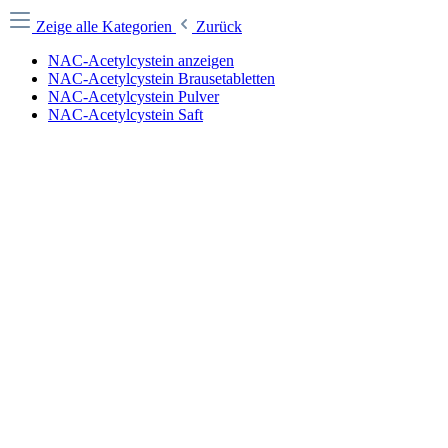
Zeige alle Kategorien
Zurück
NAC-Acetylcystein anzeigen
NAC-Acetylcystein Brausetabletten
NAC-Acetylcystein Pulver
NAC-Acetylcystein Saft