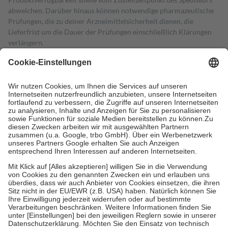
abweichen. Darüber hinaus können notwendige pharmazeutische
Prüfungen, die zu deiner Arzneimittelsicherheit dienen, die
Lieferfrist um die Dauer der Prüfungen einschließlich Klärungen
verlängern.
4
Für verschreibungspflichtige Medikamente stellt der Arzt ein
Rezept aus und der Patient erhält sie in der Apotheke. Die
gesetzliche Krankenversicherung übernimmt in der Regel die
Kosten dafür, der Versicherte trägt einen Teil davon als Zuzahlung
mit.
Grundsätzlich leisten Mitglieder Zuzahlungen in Höhe von zehn
Prozent des Abgabepreises,
mindestens
jedoch
fünf Euro
und
höchstens zehn Euro.
Es sind jedoch nie mehr als die tatsächlichen
Kosten der Leistung zu entrichten.
Diese Regeln gelten grundsätzlich auch für Online-Apotheken.
Bei Heilmitteln und häuslicher Krankenpflege beträgt die
Zuzahlung zehn Prozent der Kosten sowie zehn Euro je
Verordnung.
Um das Engagement der Versicherten für ihre eigene Gesundheit zu
stärken und die besondere Stellung der Familie zu unterstützen,
fallen
keine Zuzahlungen
an bei: