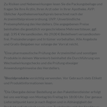
Zu Risiken und Nebenwirkungen lesen Sie die Packungsbeilage und
fragen Sie Ihre Ärztin, Ihren Arzt oder in Ihrer Apotheke. AVP:
Üblicher Apothekenverkaufspreis berechnet nach der
Arzneimittelpreisverordnung. UVP: Unverbindliche
Preisempfehlung des Herstellers. Die angegebenen Preise
beinhalten die gesetzlich vorgeschriebene Mehrwertsteuer, ggf.
zzgl. 3,95 € Versandkosten. Ab 29,00 € Bestell­wert versand­kosten­
frei. Preisänderungen und Irrtümer vorbehalten. Alle Angebote
und Gratis-Beigaben nur solange der Vorrat reicht.
1
Eine pharmazeutische Prüfung der Arzneimittel und sonstigen
Produkte in deinem Warenkorb beinhaltet die Durchführung von
Wechselwirkungschecks und die Prüfung etwaiger
Anwendungshinweise des Herstellers.
2
Biozidprodukte
vorsichtig verwenden. Vor Gebrauch stets Etikett
und Produktinformationen lesen.
3
Die Übergabe deiner Bestellung an den Paketdienstleister erfolgt
bei uns werktags von Montag bis Freitag bis 18:00 Uhr. Der genaue
Lieferzeitpunkt kann je nach Region und in Abhängigkeit der
Produktverfügbarkeit sowie vom Zustellzeitpunkt des Spediteurs