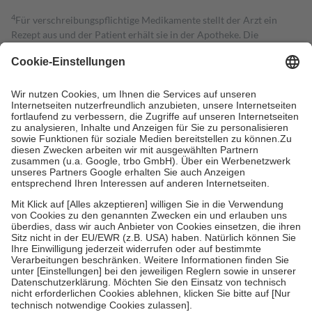
4
Für verschreibungspflichtige Medikamente stellt der Arzt ein
Rezept aus und der Patient erhält sie in der Apotheke. Die
gesetzliche Krankenversicherung übernimmt in der Regel die
Kosten dafür, der Versicherte trägt einen Teil davon als Zuzahlung
mit.
Grundsätzlich leisten Mitglieder Zuzahlungen in Höhe von zehn
Prozent des Abgabepreises,
mindestens
jedoch
fünf Euro
und
höchstens zehn Euro.
Es sind jedoch nie mehr als die tatsächlichen
Kosten der Leistung zu entrichten.
Diese Regeln gelten grundsätzlich auch für Online-Apotheken.
Bei Heilmitteln und häuslicher Krankenpflege beträgt die
Zuzahlung zehn Prozent der Kosten sowie zehn Euro je
Verordnung.
Um das Engagement der Versicherten für ihre eigene Gesundheit zu
stärken und die besondere Stellung der Familie zu unterstützen,
fallen
keine Zuzahlungen
an bei:
• Kindern und Jugendlichen bis zum vollendeten 18. Lebensjahr
mit Ausnahme der Fahrkosten
• Untersuchungen zur Vorsorge und Früherkennung, die von der
GKV getragen werden