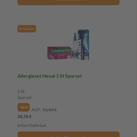
Bestseller
Allergieset Hexal 1 St Sparset
1 St
Sparset
-46%
AVP:
53,43 €
28,78 €
sofort lieferbar