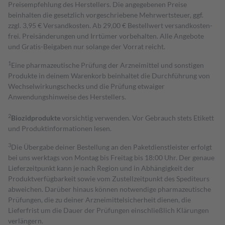
Preisempfehlung des Herstellers. Die angegebenen Preise
beinhalten die gesetzlich vorgeschriebene Mehrwertsteuer, ggf.
zzgl. 3,95 € Versandkosten. Ab 29,00 € Bestell­wert versand­kosten­
frei. Preisänderungen und Irrtümer vorbehalten. Alle Angebote
und Gratis-Beigaben nur solange der Vorrat reicht.
1
Eine pharmazeutische Prüfung der Arzneimittel und sonstigen
Produkte in deinem Warenkorb beinhaltet die Durchführung von
Wechselwirkungschecks und die Prüfung etwaiger
Anwendungshinweise des Herstellers.
2
Biozidprodukte
vorsichtig verwenden. Vor Gebrauch stets Etikett
und Produktinformationen lesen.
3
Die Übergabe deiner Bestellung an den Paketdienstleister erfolgt
bei uns werktags von Montag bis Freitag bis 18:00 Uhr. Der genaue
Lieferzeitpunkt kann je nach Region und in Abhängigkeit der
Produktverfügbarkeit sowie vom Zustellzeitpunkt des Spediteurs
abweichen. Darüber hinaus können notwendige pharmazeutische
Prüfungen, die zu deiner Arzneimittelsicherheit dienen, die
Lieferfrist um die Dauer der Prüfungen einschließlich Klärungen
verlängern.