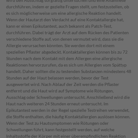
wird den Ausschlag sorgfältig untersuchen und eine Anamnese
durchführen, indem er gezielte Fragen stellt, um festzustellen, ob
es sich möglicherweise um eine allergische Reaktion handelt.
Wenn der Hautarzt den Verdacht auf eine Kontaktallergie hat,
kann er einen Epikutantest, auch bekannt als Patch-Test,
durchführen. Dabei trägt der Arzt auf dem Rücken des Patienten
verschiedene Stoffe auf, von denen vermutet wird, dass sie die
Allergie verursachen könnten. Sie werden dort mit einem
speziellen Pflaster abgedeckt. Kontaktallergien können bis zu 72
Stunden nach dem Kontakt mit dem Allergen eine allergische
Reaktionen hervorzurufen, da es sich um Allergien vom Spättyp
handelt. Daher sollten die zu testenden Substanzen mindestens 48
Stunden auf der Haut belassen werden, bevor der Test
ausgewertet wird. Nach Ablauf der Zeit werden die Pflaster
entfernt und die Haut wird auf Symptome wie Rötungen,
Ausschlag oder Schwellungen untersucht. Anschließend wird die
Haut nach weiteren 24 Stunden erneut untersucht. Im
Epikutantest werden in der Regel spezielle Testreihen verwendet,
die Stoffe enthalten, die häufig Kontaktallergien auslösen können.
Wenn der Test zu Hautsymptomen wie Rötungen oder
Schwellungen führt, kann festgestellt werden, auf welche
Inhaltsstoffe der Körper mit einer überempfindlichen Reaktion