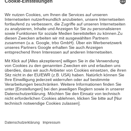
Grundsätzlich leisten Mitglieder Zuzahlungen in Höhe von zehn
Prozent des Abgabepreises,
mindestens
jedoch
fünf Euro
und
höchstens zehn Euro.
Es sind jedoch nie mehr als die tatsächlichen
Kosten der Leistung zu entrichten.
Diese Regeln gelten grundsätzlich auch für Online-Apotheken.
Bei Heilmitteln und häuslicher Krankenpflege beträgt die
Zuzahlung zehn Prozent der Kosten sowie zehn Euro je
Verordnung.
Um das Engagement der Versicherten für ihre eigene Gesundheit zu
stärken und die besondere Stellung der Familie zu unterstützen,
fallen
keine Zuzahlungen
an bei:
• Kindern und Jugendlichen bis zum vollendeten 18. Lebensjahr
mit Ausnahme der Fahrkosten
• Untersuchungen zur Vorsorge und Früherkennung, die von der
GKV getragen werden
• empfohlenen Schutzimpfungen
• Harn- und Blutteststreifen
Wir nutzen Trusted Shops als unabhängigen Dienstleister für die
Einholung von Bewertungen. Trusted Shops hat Maßnahmen
getroffen, um sicherzustellen, dass es sich um echte Bewertungen
handelt. Mehr Informationen findest du hier: