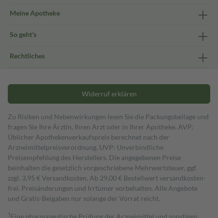
Meine Apotheke
So geht's
Rechtliches
Widerruf erklären
Zu Risiken und Nebenwirkungen lesen Sie die Packungsbeilage und
fragen Sie Ihre Ärztin, Ihren Arzt oder in Ihrer Apotheke. AVP:
Üblicher Apothekenverkaufspreis berechnet nach der
Arzneimittelpreisverordnung. UVP: Unverbindliche
Preisempfehlung des Herstellers. Die angegebenen Preise
beinhalten die gesetzlich vorgeschriebene Mehrwertsteuer, ggf.
zzgl. 3,95 € Versandkosten. Ab 29,00 € Bestell­wert versand­kosten­
frei. Preisänderungen und Irrtümer vorbehalten. Alle Angebote
und Gratis-Beigaben nur solange der Vorrat reicht.
1
Eine pharmazeutische Prüfung der Arzneimittel und sonstigen