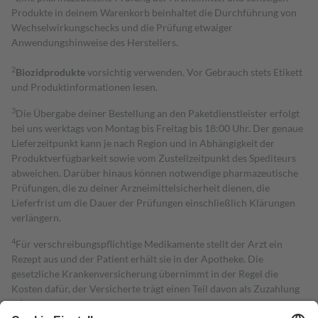
Produkte in deinem Warenkorb beinhaltet die Durchführung von
Wechselwirkungschecks und die Prüfung etwaiger
Anwendungshinweise des Herstellers.
2
Biozidprodukte
vorsichtig verwenden. Vor Gebrauch stets Etikett
und Produktinformationen lesen.
3
Die Übergabe deiner Bestellung an den Paketdienstleister erfolgt
bei uns werktags von Montag bis Freitag bis 18:00 Uhr. Der genaue
Lieferzeitpunkt kann je nach Region und in Abhängigkeit der
Produktverfügbarkeit sowie vom Zustellzeitpunkt des Spediteurs
abweichen. Darüber hinaus können notwendige pharmazeutische
Prüfungen, die zu deiner Arzneimittelsicherheit dienen, die
Lieferfrist um die Dauer der Prüfungen einschließlich Klärungen
verlängern.
4
Für verschreibungspflichtige Medikamente stellt der Arzt ein
Rezept aus und der Patient erhält sie in der Apotheke. Die
gesetzliche Krankenversicherung übernimmt in der Regel die
Kosten dafür, der Versicherte trägt einen Teil davon als Zuzahlung
mit.