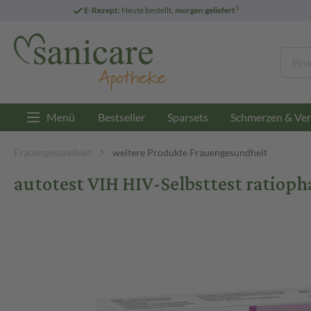
3
E-Rezept:
Heute bestellt,
morgen geliefert
Menü
Bestseller
Sparsets
Schmerzen & Ver
Frauengesundheit
weitere Produkte Frauengesundheit
autotest VIH HIV-Selbsttest ratioph