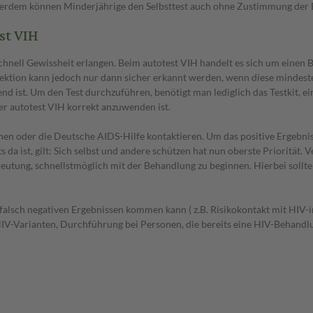
ßerdem können Minderjährige den Selbsttest auch ohne Zustimmung der 
st VIH
Schnell Gewissheit erlangen. Beim autotest VIH handelt es sich um einen
ktion kann jedoch nur dann sicher erkannt werden, wenn diese mindeste
nd ist. Um den Test durchzuführen, benötigt man lediglich das Testkit, ei
er autotest VIH korrekt anzuwenden ist.
uchen oder die Deutsche AIDS-Hilfe kontaktieren. Um das positive Ergebni
da ist, gilt: Sich selbst und andere schützen hat nun oberste Priorität. 
edeutung, schnellstmöglich mit der Behandlung zu beginnen. Hierbei soll
er falsch negativen Ergebnissen kommen kann ( z.B. Risikokontakt mit HIV
 HIV-Varianten, Durchführung bei Personen, die bereits eine HIV-Behand