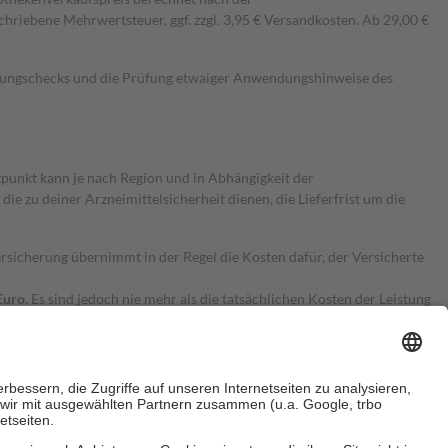
hriebene Mehrwertsteuer, ggf. zzgl. 3,95 € Versandkosten. Ab 29,00 €
kungschecks und die Prüfung etwaiger Anwendungshinweise des
itpunkt kann je nach Region und in Abhängigkeit der
 zu deiner Arzneimittelsicherheit dienen, die Lieferfrist um die
ersicherung übernimmt in der Regel die Kosten dafür, der Versicherte
Euro.
Es sind jedoch nie mehr als die tatsächlichen Kosten der Leistung
e Zuzahlungen
an bei: