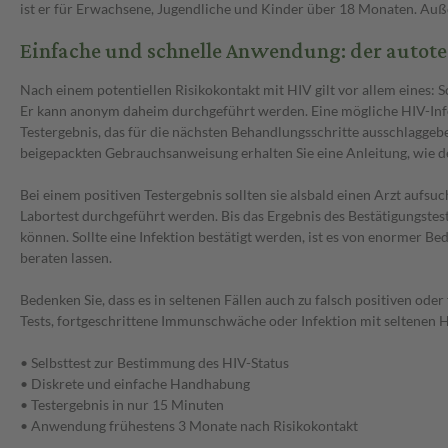
ist er für Erwachsene, Jugendliche und Kinder über 18 Monaten. Au
Einfache und schnelle Anwendung: der autote
Nach einem potentiellen Risikokontakt mit HIV gilt vor allem eines: 
Er kann anonym daheim durchgeführt werden. Eine mögliche HIV-Infe
Testergebnis, das für die nächsten Behandlungsschritte ausschlaggebe
beigepackten Gebrauchsanweisung erhalten Sie eine Anleitung, wie d
Bei einem positiven Testergebnis sollten sie alsbald einen Arzt aufs
Labortest durchgeführt werden. Bis das Ergebnis des Bestätigungstests 
können. Sollte eine Infektion bestätigt werden, ist es von enormer B
beraten lassen.
Bedenken Sie, dass es in seltenen Fällen auch zu falsch positiven od
Tests, fortgeschrittene Immunschwäche oder Infektion mit seltenen
• Selbsttest zur Bestimmung des HIV-Status
• Diskrete und einfache Handhabung
• Testergebnis in nur 15 Minuten
• Anwendung frühestens 3 Monate nach Risikokontakt